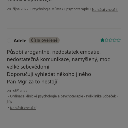
podle názoru uživatel
28. října 2022
•
Psychologie Můstek
•
psychoterapie
•
Nahlásit zneužití
Adele
Číslo ověřené
A
Působí arogantně, nedostatek empatie,
nedostatečná komunikace, namyšlený, moc
velké sebevědomí
Doporučuji vyhledat někoho jiného
Pan Mgr za to nestojí
20. září 2022
•
Ordinace klinické psychologie a psychoterapie - Poliklinika Lobeček
•
Jiný
podle názoru uživatele Adele
•
Nahlásit zneužití