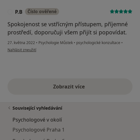
P.B
Číslo ověřené
P
Spokojenost se vstřícným přístupem, příjemné
prostředí, doporučuji všem přijít si popovídat.
27. května 2022
•
Psychologie Můstek
•
psychologické konzultace
•
podle názoru uživatele P.B
Nahlásit zneužití
Zobrazit více
výše uvedené názory
Související vyhledávání
Psychologové v okolí
Psychologové Praha 1