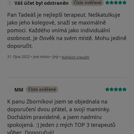
Váš účet byl odstraněn
Číslo ověřené
Pan Tadeáš je nejlepší terapeut. Neškatulkuje
jako jeho kolegové, snaží se maximálně
pomoci. Každého vnímá jako individuální
osobnost. Je člověk na svém místě. Mohu jedině
doporučit.
podle názoru uživatele Váš účet byl odstra
31. října 2022
•
jiné místo
•
Jiný
•
Nahlásit zneužití
MM
Číslo ověřené
M
K panu Zborníkovi jsem se objednala na
doporučení dvou přátel, a svojí maminky.
Docházím pravidelně, a jsem nadmíru
spokojená. :) Jeden z mých TOP 3 terapeutů
vůbec. Doporučuji!