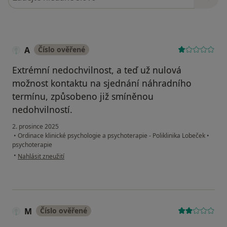
A
Číslo ověřené
Extrémní nedochvilnost, a teď už nulová
možnost kontaktu na sjednání náhradního
termínu, způsobeno již smíněnou
nedohvilností.
2. prosince 2025
•
Ordinace klinické psychologie a psychoterapie - Poliklinika Lobeček
•
psychoterapie
podle názoru uživatele A
•
Nahlásit zneužití
M
Číslo ověřené