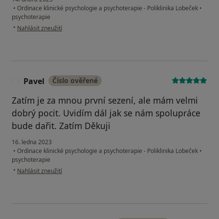
•
Ordinace klinické psychologie a psychoterapie - Poliklinika Lobeček
•
psychoterapie
podle názoru uživatele Erika Kubálková
•
Nahlásit zneužití
Pavel
Číslo ověřené
P
Zatím je za mnou první sezení, ale mám velmi
dobrý pocit. Uvidím dál jak se nám spolupráce
bude dařit. Zatím Děkuji
16. ledna 2023
•
Ordinace klinické psychologie a psychoterapie - Poliklinika Lobeček
•
psychoterapie
podle názoru uživatele Pavel
•
Nahlásit zneužití