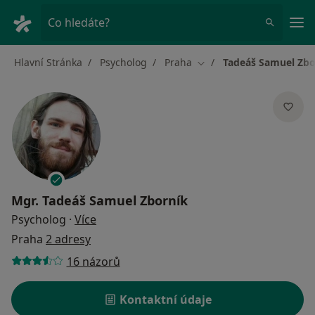
Hla
Co hledáte?
Hlavní Stránka
Psycholog
Praha
Tadeáš Samuel Zbo
Změna města
Mgr.
Tadeáš Samuel Zborník
o specializacích
Psycholog
·
Více
Praha
2 adresy
16 názorů
Kontaktní údaje