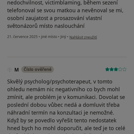
nedochvilnost, victimblaming, během sezení
telefonoval se svou matkou a nevěnoval se mi,
osobní zaujatost a prosazování vlastní
světonázorů místo naslouchání
podle názoru uživatele M
21. července 2025
•
jiné místo
•
Jiný
•
Nahlásit zneužití
M
Číslo ověřené
Skvělý psycholog/psychoterapeut, v tomto
ohledu nemám nic negativního co bych mohl
zmínit, ale problém je v komunikaci. Dovolat se
poslední dobou vůbec nedá a domluvit třeba
náhradní termín na konzultaci je nemožné.
Když by se povedlo vyřešit tento nedostatek
hned bych ho mohl doporučit, ale teď je to celé