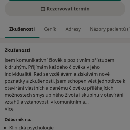
Rezervovat termín
Zkušenosti
Ceník
Adresy
Názory pacientů (
Zkušenosti
Jsem komunikativní člověk s pozitivním přístupem
k druhým. Přijímám každého člověka v jeho
individualitě. Rád se vzdělávám a získávám nové
poznatky a zkušenosti. Jsem schopen vést jednotlivce k
otevírání vlastních a danému člověku přiléhajících
možnostech smysluplného života i skupinu v otevírání
vztahů a vztahovosti v komunitním a
O mně
skupinovém setkávání. Snažím se o živou účast, vhled
Více
a porozumění, tvořícím různé horizonty našich vztahů,
Odborník na:
vazeb a soužití. Součástí toho je i můj zájem o hlubší
Klinická psychologie
poznání bariér, omezení a příčin potíží v soužití a