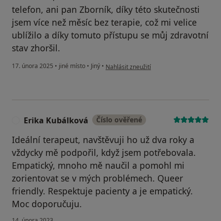
telefon, ani pan Zborník, díky této skutečnosti
jsem více než měsíc bez terapie, což mi velice
ublížilo a díky tomuto přístupu se můj zdravotní
stav zhoršil.
podle názoru uživatele Váš účet byl odstr
17. února 2025
•
jiné místo
•
Jiný
•
Nahlásit zneužití
Erika Kubálková
Číslo ověřené
E
Ideální terapeut, navštěvuji ho už dva roky a
vždycky mě podpořil, když jsem potřebovala.
Empatický, mnoho mě naučil a pomohl mi
zorientovat se v mých problémech. Queer
friendly. Respektuje pacienty a je empatický.
Moc doporučuju.
14. února 2023