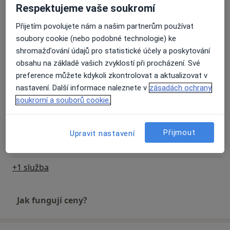
Respektujeme vaše soukromí
Psychologické konzultace
Od 600 Kč
Detaily
Přijetím povolujete nám a našim partnerům používat
soubory cookie (nebo podobné technologie) ke
Krizová intervence
shromažďování údajů pro statistické účely a poskytování
Od 600 Kč
Detaily
obsahu na základě vašich zvyklostí při procházení. Své
preference můžete kdykoli zkontrolovat a aktualizovat v
nastavení. Další informace naleznete v
zásadách ochrany
Psychologické vyšetření
soukromí a souborů cookie.
Od 1 000 Kč
Detaily
Psychoterapie
Přijmout
Upravit nastavení
Detaily
+1 služba
Jak fungují ceny?