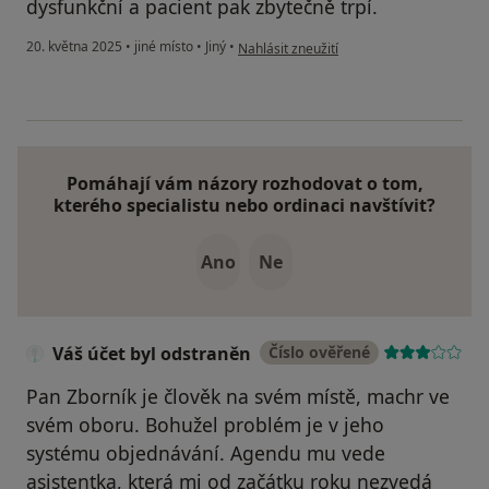
dysfunkční a pacient pak zbytečně trpí.
podle názoru uživatele M
20. května 2025
•
jiné místo
•
Jiný
•
Nahlásit zneužití
Pomáhají vám názory rozhodovat o tom,
kterého specialistu nebo ordinaci navštívit?
Ano
Ne
Váš účet byl odstraněn
Číslo ověřené
Pan Zborník je člověk na svém místě, machr ve
svém oboru. Bohužel problém je v jeho
systému objednávání. Agendu mu vede
asistentka, která mi od začátku roku nezvedá