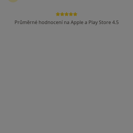
Průměrné hodnocení na Apple a Play Store 4.5
PhDr. Barbora Ouřadová
·
Více
Fyzioterapeut
5 názorů
Čumpelíkova 1764, Praha
•
Mapa
PhDr. Barbora Ouřadová - fyzioterapie
Manuální terapie
Cena nebyla přidána
Tento specialista nenabízí online rezervaci termínu na této adrese.
Rezervovat termín