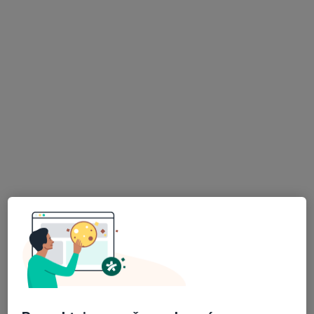
Bc. Ivo Peřina
·
Více
Fyzioterapeut
2 názory
Na Folimance 7, Praha
•
Mapa
IP fyzio
Manuální terapie
Cena nebyla přidána
Tento specialista nenabízí online rezervaci termínu na této adrese.
Rezervovat termín