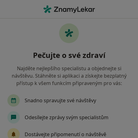
Hla
Manuální Terapie • Praha, hl město Praha
Filtry
• 1
Mapa
Manuální terapie Praha
Pečujte o své zdraví
Jak řadíme výsledky vyhledávání?
Najděte nejlepšího specialistu a objednejte si
návštěvu. Stáhněte si aplikaci a získejte bezplatný
Jakého specialistu hledáte?
přístup k všem funkcím připraveným pro vás:
Fyzioterapeut
Diagnostik
Ostatní
Te
Snadno spravujte své návštěvy
Odesílejte zprávy svým specialistům
Dostávejte připomenutí o návštěvě