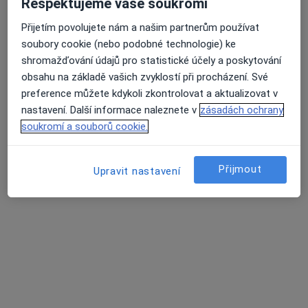
Respektujeme vaše soukromí
Přijetím povolujete nám a našim partnerům používat
Mgr. Jiří Švarc
soubory cookie (nebo podobné technologie) ke
·
Více
shromažďování údajů pro statistické účely a poskytování
Fyzioterapeut
5 názorů
obsahu na základě vašich zvyklostí při procházení. Své
preference můžete kdykoli zkontrolovat a aktualizovat v
Karla Engliše 3219/4, Praha
•
Mapa
nastavení. Další informace naleznete v
zásadách ochrany
Institut sportovního lékařství a.s.
soukromí a souborů cookie.
Manuální terapie
Cena nebyla přidána
Tento specialista nenabízí online rezervaci termínu na této adrese.
Přijmout
Upravit nastavení
Rezervovat termín