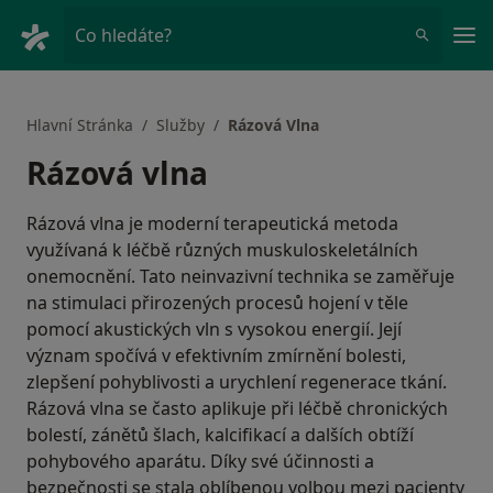
Hla
Co hledáte?
Hlavní Stránka
Služby
Rázová Vlna
Rázová vlna
Rázová vlna je moderní terapeutická metoda
využívaná k léčbě různých muskuloskeletálních
onemocnění. Tato neinvazivní technika se zaměřuje
na stimulaci přirozených procesů hojení v těle
pomocí akustických vln s vysokou energií. Její
význam spočívá v efektivním zmírnění bolesti,
zlepšení pohyblivosti a urychlení regenerace tkání.
Rázová vlna se často aplikuje při léčbě chronických
bolestí, zánětů šlach, kalcifikací a dalších obtíží
pohybového aparátu. Díky své účinnosti a
bezpečnosti se stala oblíbenou volbou mezi pacienty