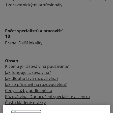
i zdravotnickými profesionály.
Počet specialistů a pracovišť
10
Praha
Další lokality
Obsah
K čemu je rázová vlna používána?
Jak funguje rázová vlna?
Jak dlouho trvá rázová vlna?
Jak se připravit na rázovou vlnu?
Ceny služby podle města
Rázová vlna: Doporučení specialisté a centra
Často kladené otázky