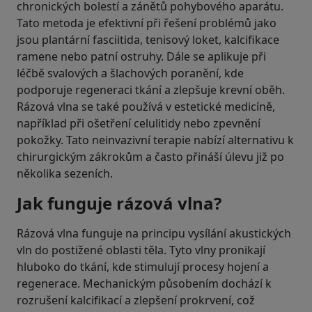
chronických bolestí a zánětů pohybového aparátu.
Tato metoda je efektivní při řešení problémů jako
jsou plantární fasciitida, tenisový loket, kalcifikace
ramene nebo patní ostruhy. Dále se aplikuje při
léčbě svalových a šlachových poranění, kde
podporuje regeneraci tkání a zlepšuje krevní oběh.
Rázová vlna se také používá v estetické medicíně,
například při ošetření celulitidy nebo zpevnění
pokožky. Tato neinvazivní terapie nabízí alternativu k
chirurgickým zákrokům a často přináší úlevu již po
několika sezeních.
Jak funguje rázová vlna?
Rázová vlna funguje na principu vysílání akustických
vln do postižené oblasti těla. Tyto vlny pronikají
hluboko do tkání, kde stimulují procesy hojení a
regenerace. Mechanickým působením dochází k
rozrušení kalcifikací a zlepšení prokrvení, což