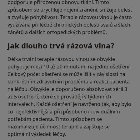
podporuje přirozenou obnovu tkání. Tímto
způsobem se urychluje hojení zranění, snižuje bolest
a zvyšuje pohyblivost. Terapie rázovou vlnou je často
využívána při léčbě chronických bolestí svalů a šlach,
zánětů a dalších ortopedických problémů.
Jak dlouho trvá rázová vlna?
Délka trvání terapie rázovou vlnou se obvykle
pohybuje mezi 10 až 20 minutami na jedno ošetření.
Celkový počet ošetření se může lišit v závislosti na
konkrétním zdravotním problému a reakci pacienta
na léčbu. Obvykle je doporučeno absolvovat sérii 3
až 5 ošetření, které se provádějí v týdenních
intervalech. Každé ošetření je navrženo tak, aby bylo
co nejefektivnější a přizpůsobeno individuálním
potřebám pacienta. Tímto způsobem se
maximalizuje účinnost terapie a zajišťuje se
optimální výsledek léčby.