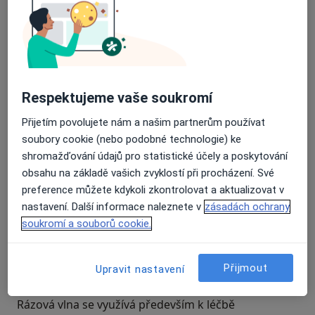
Respektujeme vaše soukromí
Přijetím povolujete nám a našim partnerům používat
soubory cookie (nebo podobné technologie) ke
shromažďování údajů pro statistické účely a poskytování
obsahu na základě vašich zvyklostí při procházení. Své
preference můžete kdykoli zkontrolovat a aktualizovat v
nastavení. Další informace naleznete v
zásadách ochrany
soukromí a souborů cookie.
K čemu je rázová vlna
Přijmout
používána?
Upravit nastavení
Rázová vlna se využívá především k léčbě