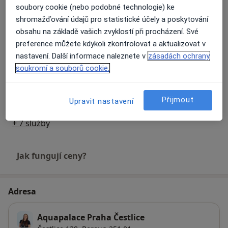
Funkční trénink
soubory cookie (nebo podobné technologie) ke
Detaily
shromažďování údajů pro statistické účely a poskytování
obsahu na základě vašich zvyklostí při procházení. Své
preference můžete kdykoli zkontrolovat a aktualizovat v
Fyzioterapeutické konzultace
nastavení. Další informace naleznete v
zásadách ochrany
Detaily
soukromí a souborů cookie.
Fyzioterapie
Detaily
Přijmout
Upravit nastavení
+ 7 služby
Jak fungují ceny?
Adresa
Aquapalace Praha Čestlice