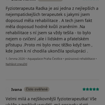
Fyzioterapeuta Radka je asi jedna z nejlepších a
nejempatickejšich terapeutek s jakymi jsem
doposud měla rehabilitace . A tech jsem fakt
měla doposud hodně kvůli zraněním .Na
rehabilitace s ní jsem sa vždy tešila - to bylo
nejem o cvičení ,ale i lidském a přatelském
přístupu .Proto mi bylo moc těžko když tam ,
kde jsem k ní chodila ukončila spolupráci .
1. června 2026
•
Aquapalace Praha Čestlice
•
poúrazová rehabilitace
•
podle názoru uživatele Bibka Herink
Nahlásit zneužití
Ivana
Číslo ověřené
I
Velmi milá a nejšikovnější fyzioterapeutka! Vše
ukáže a trpělivě vysvětlí, má opravdu zlaté