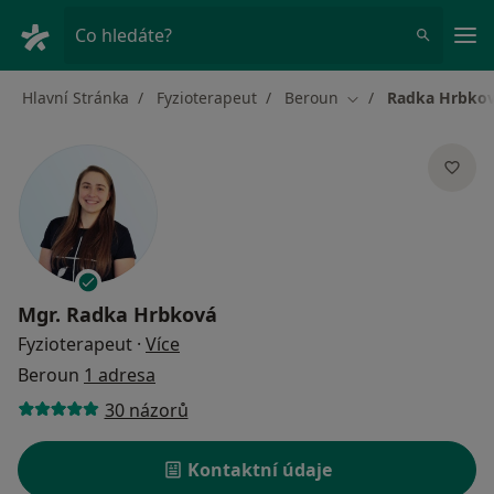
Hla
Co hledáte?
Hlavní Stránka
Fyzioterapeut
Beroun
Radka Hrbko
Změna města
Mgr.
Radka Hrbková
o specializacích
Fyzioterapeut
·
Více
Beroun
1 adresa
30 názorů
Kontaktní údaje