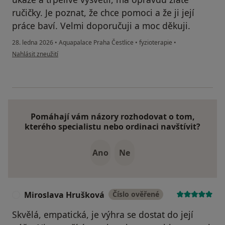
ručičky. Je poznat, že chce pomoci a že ji její
práce baví. Velmi doporučuji a moc děkuji.
28. ledna 2026
•
Aquapalace Praha Čestlice
•
fyzioterapie
•
podle názoru uživatele Ivana
Nahlásit zneužití
Pomáhají vám názory rozhodovat o tom,
kterého specialistu nebo ordinaci navštívit?
Ano
Ne
Miroslava Hrušková
Číslo ověřené
M
Skvělá, empatická, je výhra se dostat do její