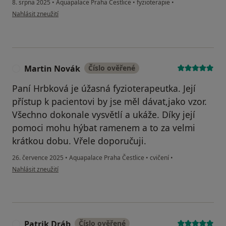
8. srpna 2025
•
Aquapalace Praha Čestlice
•
fyzioterapie
•
podle názoru uživatele Jirka
Nahlásit zneužití
Martin Novák
Číslo ověřené
M
Paní Hrbková je úžasná fyzioterapeutka. Její
přístup k pacientovi by jse měl dávat,jako vzor.
Všechno dokonale vysvětlí a ukáže. Díky její
pomoci mohu hýbat ramenem a to za velmi
krátkou dobu. Vřele doporučuji.
26. července 2025
•
Aquapalace Praha Čestlice
•
cvičení
•
podle názoru uživatele Martin Novák
Nahlásit zneužití
Patrik Dráb
Číslo ověřené
P