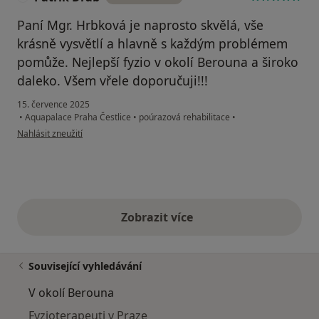
Paní Mgr. Hrbková je naprosto skvělá, vše
krásně vysvětlí a hlavně s každým problémem
pomůže. Nejlepší fyzio v okolí Berouna a široko
daleko. Všem vřele doporučuji!!!
15. července 2025
•
Aquapalace Praha Čestlice
•
poúrazová rehabilitace
•
podle názoru uživatele Patrik Dráb
Nahlásit zneužití
Zobrazit více
výše uvedené názory
Související vyhledávání
V okolí Berouna
Fyzioterapeuti v Praze