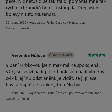
péče. Nic netušící se tak stalo, pomohla mne tak
rychle, chronická bolest ustoupila. Přeji všem
bolavým tuto zkušenost.
25. ledna 2026
•
Aquapalace Praha Čestlice
•
fyzioterapie
•
podle názoru uživatele Miroslava Hrušková
Nahlásit zneužití
Veronika Hůlová
Číslo ověřené
V
S paní Hrbkovou jsem maximálně spokojená.
Vždy se snaží najít původ bolesti a najít vhodný
cvik k jejímu odstranění. Je vidět, že ji práce
baví a naplňuje a tak by to mělo být.
10. ledna 2026
•
Aquapalace Praha Čestlice
•
poúrazová rehabilitace
•
podle názoru uživatele Veronika Hůlová
Nahlásit zneužití