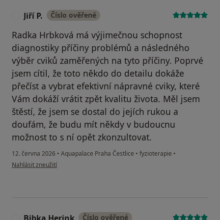
Jiří P.
Číslo ověřené
J
Radka Hrbková má výjimečnou schopnost
diagnostiky příčiny problémů a následného
výběr cviků zaměřených na tyto příčiny. Poprvé
jsem cítil, že toto někdo do detailu dokáže
přečíst a vybrat efektivní nápravné cviky, které
Vám dokáží vrátit zpět kvalitu života. Měl jsem
štěstí, že jsem se dostal do jejích rukou a
doufám, že budu mít někdy v budoucnu
možnost to s ní opět zkonzultovat.
12. června 2026
•
Aquapalace Praha Čestlice
•
fyzioterapie
•
podle názoru uživatele Jiří P.
Nahlásit zneužití
Bibka Herink
Číslo ověřené
B