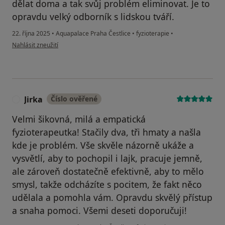
dělat doma a tak svůj problém eliminovat. Je to
opravdu velký odborník s lidskou tváří.
22. října 2025
•
Aquapalace Praha Čestlice
•
fyzioterapie
•
podle názoru uživatele Eva
Nahlásit zneužití
Jirka
Číslo ověřené
J
Velmi šikovná, milá a empatická
fyzioterapeutka! Stačily dva, tři hmaty a našla
kde je problém. Vše skvěle názorně ukáže a
vysvětlí, aby to pochopil i lajk, pracuje jemně,
ale zároveň dostatečně efektivně, aby to mělo
smysl, takže odcházíte s pocitem, že fakt něco
udělala a pomohla vám. Opravdu skvělý přístup
a snaha pomoci. Všemi deseti doporučuji!