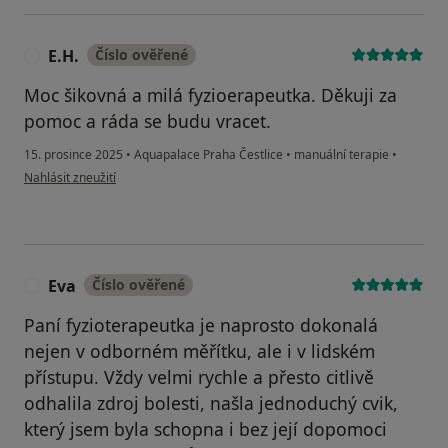
E.H.
Číslo ověřené
E
Moc šikovná a milá fyzioerapeutka. Děkuji za
pomoc a ráda se budu vracet.
15. prosince 2025
•
Aquapalace Praha Čestlice
•
manuální terapie
•
podle názoru uživatele E.H.
Nahlásit zneužití
Eva
Číslo ověřené
E
Paní fyzioterapeutka je naprosto dokonalá
nejen v odborném měřítku, ale i v lidském
přístupu. Vždy velmi rychle a přesto citlivě
odhalila zdroj bolesti, našla jednoduchý cvik,
který jsem byla schopna i bez její dopomoci