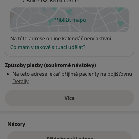
Čestlice 138,
Beroun
251 01
Přiblížit mapu
se otevře v nové záložce
Dostupnost
Na této adrese online kalendář není aktivní
Co mám v takové situaci udělat?
Způsoby platby (soukromé návštěvy)
Na teto adrese lékař přijímá pacienty na pojišťovnu
Detaily
Více
o adrese
Názory