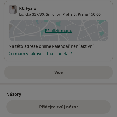
praxi.
RC Fyzio
Lidická 337/30, Smíchov,
Praha 5
,
Praha
150 00
Mobilizace v kontextu svalových řetězců
Viscerovertebrální vztahy se zaměřením na terapii
gastroezofageálního refluxu.
Přiblížit mapu
se otevře v nové záložce
International Diploma in Dry Needling (OMT Training).
Dostupnost
Na této adrese online kalendář není aktivní
Co mám v takové situaci udělat?
Více
o adrese
Názory
Přidejte svůj názor