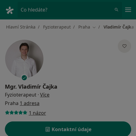
Hla
Co hledáte?
Hlavní Stránka
Fyzioterapeut
Praha
Vladimír Čajka
Změna města
Mgr.
Vladimír Čajka
o specializacích
Fyzioterapeut
·
Více
Praha
1 adresa
1 názor
Kontaktní údaje