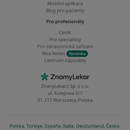
Mobilní aplikace
Blog pro pacienty
Pro profesionály
Ceník
Pro specialisty
Pro zdravotnická zařízení
Noa Notes
Novinka
Centrum nápovědy
Kontakt
ZnamyLekar - Hlavní stránka
ZnanyLekarz Sp. z o.o.
ul. Kolejowa 5/7
01-217 Warszawa, Polska
se otevře v nové záložce
se otevře v nové záložce
se otevře v nové záložce
se otevře v nové záložce
se otevře v 
se o
Polska
,
Türkiye
,
España
,
Italia
,
Deutschland
,
Česko
,