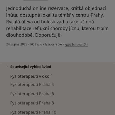
Jednoduchá online rezervace, krátká objednací
lhůta, dostupná lokalita téměř v centru Prahy.
Rychlá úleva od bolesti zad a také účinná
rehabilitace refluxní choroby jícnu, kterou trpím
dlouhodobě. Doporučuji!
podle názoru uživatele E.S.
24. srpna 2023
•
RC Fyzio
•
fyzioterapie
•
Nahlásit zneužití
Související vyhledávání
Fyzioterapeuti v okolí
Fyzioterapeuti Praha 4
Fyzioterapeuti Praha 6
Fyzioterapeuti Praha 8
Fyzioterapeuti Praha 10