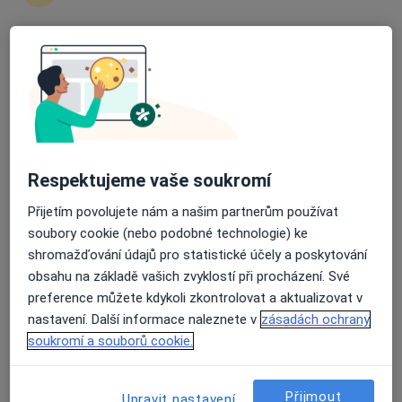
zahájení nebo pokračování léčby. Pokud to
potřebujete, můžete si také objednat návštěvu v
ordinaci.
Průměrné hodnocení na Apple a Play Store 4.5
Zobrazit profily specialistů
Jak to funguje?
Respektujeme vaše soukromí
Přijetím povolujete nám a našim partnerům používat
Odborníci
soubory cookie (nebo podobné technologie) ke
shromažďování údajů pro statistické účely a poskytování
obsahu na základě vašich zvyklostí při procházení. Své
Šárka Keroušová
preference můžete kdykoli zkontrolovat a aktualizovat v
nastavení. Další informace naleznete v
zásadách ochrany
Fyzioterapeut
soukromí a souborů cookie.
Kladno
Přijmout
Upravit nastavení