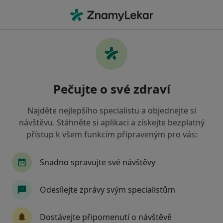
Hla
Co hledáte?
Hlavní Stránka
Nemoci
Stav Po Mrtvici
Stav po mrtvici - informace,
Pečujte o své zdraví
specialisté, otázky a odpovědi
Najděte nejlepšího specialistu a objednejte si
návštěvu. Stáhněte si aplikaci a získejte bezplatný
přístup k všem funkcím připraveným pro vás:
Informace
Snadno spravujte své návštěvy
Odesílejte zprávy svým specialistům
Dbejte o své zdraví
Zůstaňte doma a vyberte online konzultaci pro
Dostávejte připomenutí o návštěvě