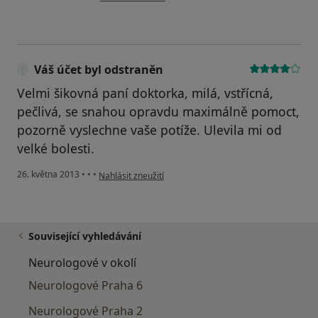
Váš účet byl odstraněn
Velmi šikovná paní doktorka, milá, vstřícná,
pečlivá, se snahou opravdu maximálně pomoct,
pozorně vyslechne vaše potíže. Ulevila mi od
velké bolesti.
podle názoru uživatele Váš účet byl odstraněn
26. května 2013
•
•
•
Nahlásit zneužití
Související vyhledávání
Neurologové v okolí
Neurologové Praha 6
Neurologové Praha 2