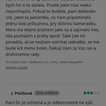
bych ho o to zadala. Proste jsem Vasi reakci
nepochopila. Pokud to budete, pani doktorko
cist, jsem ta pacientka, co Vam pripominala
jednu Vasi pribuznou, pry dobrou kamaradku,
ktera ma stejne prijmeni jako vy a zajimalo Vas,
zda pochazim z prahy apod. Take jste mi
poradila, at se necham ostrihat nakratko, ze me
bude krk mene bolet. Dekuji Vam za Vas cas a
drahocenne rady.
20. května 2023
•
KlinNeuro s.r.o.
•
emg - elektromyografie
•
podle názoru uživatele E.R.
Nahlásit zneužití
J. Ptáčková
Číslo ověřené
J
Paní Dr. je ochotná a je odbornostně na výši,