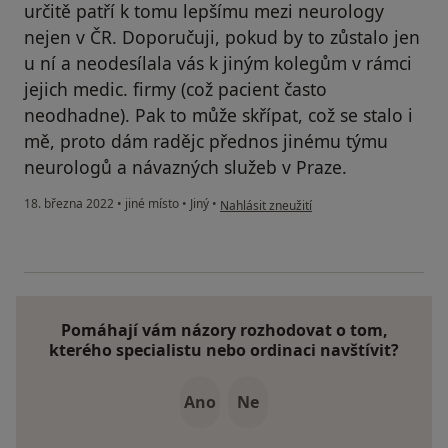
určitě patří k tomu lepšímu mezi neurology
nejen v ČR. Doporučuji, pokud by to zůstalo jen
u ní a neodesílala vás k jiným kolegům v rámci
jejich medic. firmy (což pacient často
neodhadne). Pak to může skřípat, což se stalo i
mě, proto dám radějc přednos jinému týmu
neurologů a návazných služeb v Praze.
podle názoru uživatele J. Ptáčková
18. března 2022
•
jiné místo
•
Jiný
•
Nahlásit zneužití
Pomáhají vám názory rozhodovat o tom,
kterého specialistu nebo ordinaci navštívit?
Ano
Ne