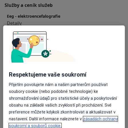
Služby a ceník služeb
Eeg - elektroencefalografie
Detaily
Emg - elektromyografie
Detaily
Neurologická konzultace
Detaily
Respektujeme vaše soukromí
Neurologické rehabilitace
Přijetím povolujete nám a našim partnerům používat
Detaily
soubory cookie (nebo podobné technologie) ke
shromažďování údajů pro statistické účely a poskytování
obsahu na základě vašich zvyklostí při procházení. Své
Neurologické vyšetření
Detaily
preference můžete kdykoli zkontrolovat a aktualizovat v
nastavení. Další informace naleznete v
zásadách ochrany
soukromí a souborů cookie.
+1 služba