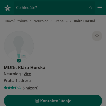
Hla
Co hledáte?
Hlavní Stránka
Neurolog
Praha
Klára Horská
Změna města
MUDr.
Klára Horská
o specializacích
Neurolog
·
Více
Praha
1 adresa
6 názorů
Kontaktní údaje