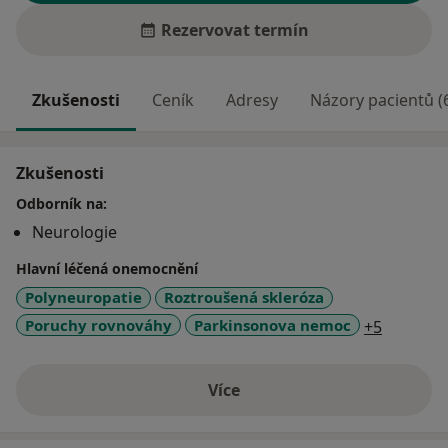
Rezervovat termín
Zkušenosti
Ceník
Adresy
Názory pacientů (
Zkušenosti
Odborník na:
Neurologie
Hlavní léčená onemocnění
Polyneuropatie
Roztroušená skleróza
a11y_sr
Poruchy rovnováhy
Parkinsonova nemoc
+5
Více
o zkušenostech