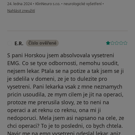
24. ledna 2024
•
KlinNeuro s.r.o.
•
neurologické vyšetření
•
podle názoru uživatele L.P.
Nahlásit zneužití
E.R.
Číslo ověřené
E
S pani Horskou jsem absolvovala vysetreni
EMG. Co se tyce odbornosti, nemohu soudit,
nejsem lekar. Ptala se na potize a tak jsem se ji
je sdelila v domeni, ze je to dulezite pro
vysetreni. Pani lekarka vsak z mne neznamych
pricin usoudila, ze mym cilem je jit na operaci,
protoze me prerusila slovy, ze to neni na
operaci a at reknu co reknu, ona mi ji
nedoporuci. Mela jsem asi napsano na cele, ze
chci operaci? To je to posledni, co bych chtela.
Navic me na emg vysetreni odeslal lekar, aniz