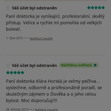
Váš účet byl odstraněn
Paní doktorka je vynikající, profesionální, skvělý
přístup. Velice a rychle mi pomohla od velkých
bolestí.
podle názoru uživatele Váš účet byl odstraněn
1. října 2015
•
•
•
Nahlásit zneužití
Váš účet byl odstraněn
Návštěva ověřená
Paní doktorka Klára Horská je velmy pečliva...
vyslechne, odborně a profesionálně poradí, se
skutečným zájmem o člověka a o jeho celou
bytost. Moc doporučuji!!!
podle názoru uživatele Váš účet byl odstraněn
26. března 2015
•
•
•
Nahlásit zneužití