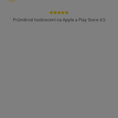
Průměrné hodnocení na Apple a Play Store 4.5
MUDr. David Šilhán, Ph.D.
·
Více
Neurolog
2 názory
Chlumčanského 497/5, Praha
•
Mapa
NeuroPrague Eight
Tento specialista nenabízí online rezervaci termínu na této adrese.
Rezervovat termín