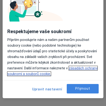
·
Více
Neurolog
34 názorů
Adresa 1
Adresa 2
Respektujeme vaše soukromí
Budečská 33, Praha
•
Mapa
DADO MEDICAL
Přijetím povolujete nám a našim partnerům používat
Tento specialista nenabízí online rezervaci termínu na této adrese.
soubory cookie (nebo podobné technologie) ke
shromažďování údajů pro statistické účely a poskytování
Rezervovat termín
obsahu na základě vašich zvyklostí při procházení. Své
preference můžete kdykoli zkontrolovat a aktualizovat v
nastavení. Další informace naleznete v
zásadách ochrany
soukromí a souborů cookie.
Přijmout
Upravit nastavení