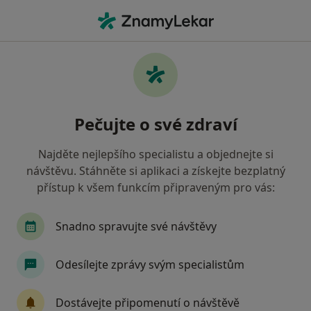
Hla
Neurolog • Praha 3, Praha, hl město Praha
Filtry
Mapa
Neurolog, Praha 3, Praha
Pečujte o své zdraví
Jak řadíme výsledky vyhledávání?
Najděte nejlepšího specialistu a objednejte si
návštěvu. Stáhněte si aplikaci a získejte bezplatný
Jakou pojišťovnu máte?
přístup k všem funkcím připraveným pro vás:
Všeobecná zdravotní pojišťovna
Zdravotní poj
Snadno spravujte své návštěvy
Odesílejte zprávy svým specialistům
Dostávejte připomenutí o návštěvě