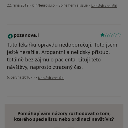
podle názoru uživatele 
22. října 2019
•
KlinNeuro s.r.o.
•
Spine hernia issue
•
Nahlásit zneužití
pozanova.l
P
Tuto lékařku opravdu nedoporučuji. Toto jsem
ještě nezažila. Arogantní a nelidský přístup,
totálně bez zájmu o pacienta. Lituji této
návštěvy, naprosto ztracený čas.
podle názoru uživatele pozanova.l
6. června 2016
•
•
•
Nahlásit zneužití
Pomáhají vám názory rozhodovat o tom,
kterého specialistu nebo ordinaci navštívit?