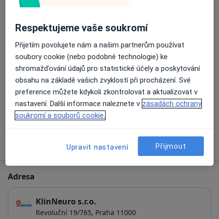
Eeg - elektroencefalografie
Detaily
Respektujeme vaše soukromí
Přijetím povolujete nám a našim partnerům používat
Neurologická konzultace
soubory cookie (nebo podobné technologie) ke
Detaily
shromažďování údajů pro statistické účely a poskytování
obsahu na základě vašich zvyklostí při procházení. Své
Neurologické vyšetření
preference můžete kdykoli zkontrolovat a aktualizovat v
Detaily
nastavení. Další informace naleznete v
zásadách ochrany
soukromí a souborů cookie.
Jak fungují ceny?
Přijmout
Upravit nastavení
Adresa
KlinNeuro s.r.o.
Revoluční 19/765,
Praha
11000