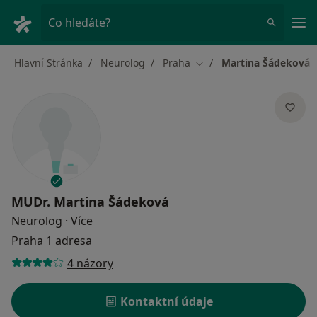
Hla
Co hledáte?
Hlavní Stránka
Neurolog
Praha
Martina Šádeková
Změna města
MUDr.
Martina Šádeková
o specializacích
Neurolog
·
Více
Praha
1 adresa
4 názory
Kontaktní údaje