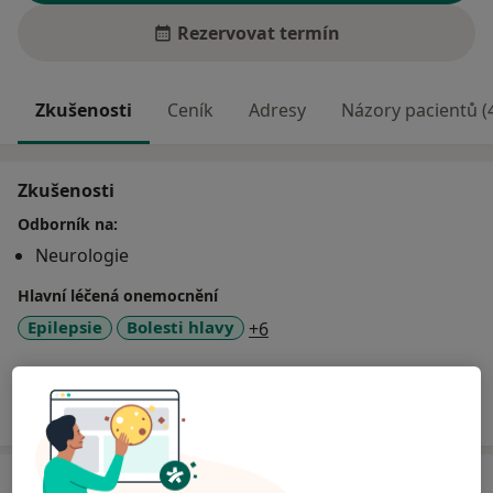
Rezervovat termín
Zkušenosti
Ceník
Adresy
Názory pacientů (
Zkušenosti
Odborník na:
Neurologie
Hlavní léčená onemocnění
a11y_sr_more_diseases
Epilepsie
Bolesti hlavy
+6
Více
o zkušenostech
Služby a ceník služeb