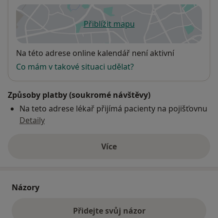
Přiblížit mapu
se otevře v nové záložce
Dostupnost
Na této adrese online kalendář není aktivní
Co mám v takové situaci udělat?
Způsoby platby (soukromé návštěvy)
Na teto adrese lékař přijímá pacienty na pojišťovnu
Detaily
Více
o adrese
Názory
Přidejte svůj názor