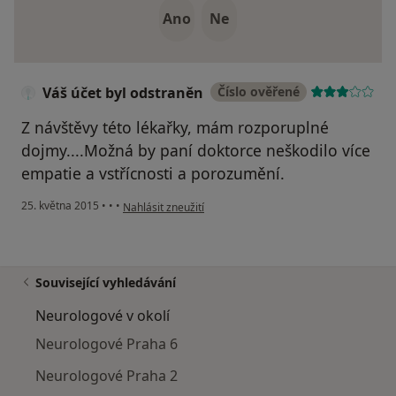
Ano
Ne
Váš účet byl odstraněn
Číslo ověřené
Z návštěvy této lékařky, mám rozporuplné
dojmy....Možná by paní doktorce neškodilo více
empatie a vstřícnosti a porozumění.
podle názoru uživatele Váš účet byl odstraněn
25. května 2015
•
•
•
Nahlásit zneužití
Související vyhledávání
Neurologové v okolí
Neurologové Praha 6
Neurologové Praha 2