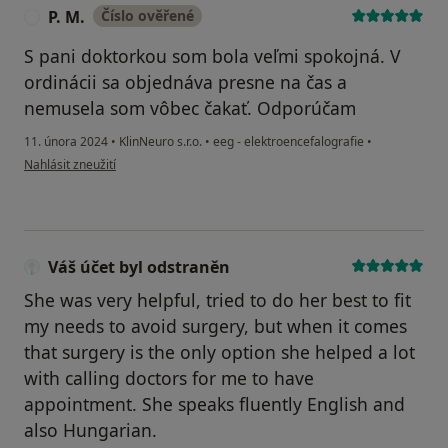
P. M.
Číslo ověřené
P
S pani doktorkou som bola veľmi spokojná. V
ordinácii sa objednáva presne na čas a
nemusela som vôbec čakať. Odporúčam
11. února 2024
•
KlinNeuro s.r.o.
•
eeg - elektroencefalografie
•
podle názoru uživatele P. M.
Nahlásit zneužití
Váš účet byl odstraněn
She was very helpful, tried to do her best to fit
my needs to avoid surgery, but when it comes
that surgery is the only option she helped a lot
with calling doctors for me to have
appointment. She speaks fluently English and
also Hungarian.