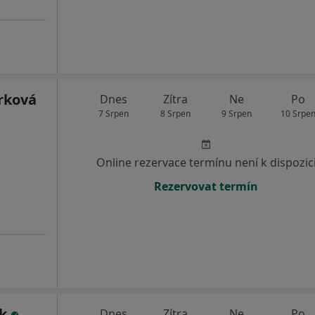
rková
Dnes
Zítra
Ne
Po
7 Srpen
8 Srpen
9 Srpen
10 Srpe
Online rezervace termínu není k dispozic
Rezervovat termín
ík
Dnes
Zítra
Ne
Po