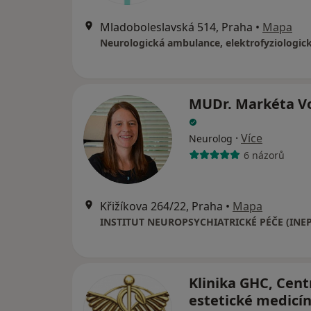
Mladoboleslavská 514, Praha
•
Mapa
MUDr. Markéta Vo
·
Více
Neurolog
6 názorů
Křižíkova 264/22, Praha
•
Mapa
INSTITUT NEUROPSYCHIATRICKÉ PÉČE (INEP
Klinika GHC, Cen
estetické medicíny