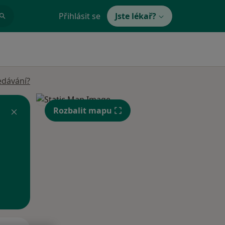
Přihlásit se
Jste lékař?
edávání?
Rozbalit mapu