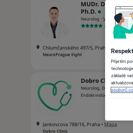
MUDr. David Šilhá
Ph.D.
·
Více
Neurolog
2 názory
Chlumčanského 497/5, Praha
•
Mapa
Respekt
NeuroPrague Eight
Přijetím p
technologi
základě vaš
Dobro Clinic
aktualizova
Neurolog, Dermatolog,
souborů co
·
Více
Endokrinolog
Jankovcova 788/16, Praha
•
Mapa
Dobro Clinic