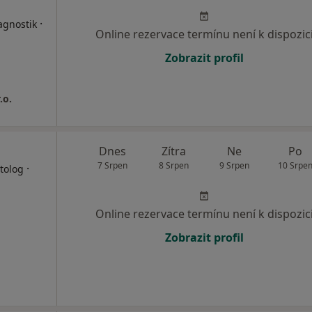
·
agnostik
Online rezervace termínu není k dispozic
Zobrazit profil
.o.
Dnes
Zítra
Ne
Po
7 Srpen
8 Srpen
9 Srpen
10 Srpe
·
tolog
Online rezervace termínu není k dispozic
Zobrazit profil