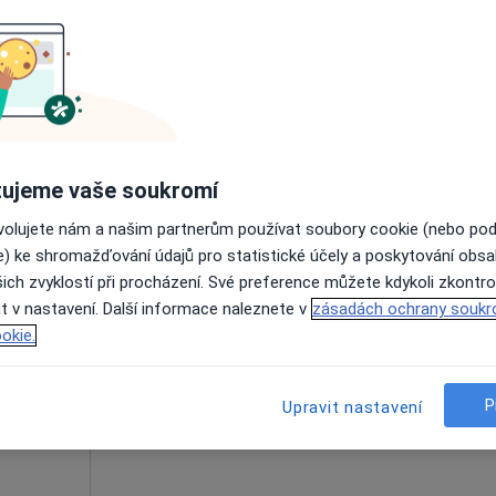
n,
Dnes
Zítra
Ne
Po
7 Srpen
8 Srpen
9 Srpen
10 Srpe
Online rezervace termínu není k dispozic
Zobrazit telefonní číslo
ujeme vaše soukromí
ovolujete nám a našim partnerům používat soubory cookie (nebo po
e) ke shromažďování údajů pro statistické účely a poskytování obs
ich zvyklostí při procházení. Své preference můžete kdykoli zkontro
Dnes
Zítra
Ne
Po
t v nastavení. Další informace naleznete v
zásadách ochrany soukr
7 Srpen
8 Srpen
9 Srpen
10 Srpe
okie.
Online rezervace termínu není k dispozic
P
Upravit nastavení
Zobrazit profil