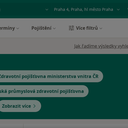
ace, nemoc nebo příjmení
Město nebo region
ermíny
Pojištění
Více filtrů
Jak řadíme výsledky vyhl
Zdravotní pojišťovna ministerstva vnitra ČR
ská průmyslová zdravotní pojišťovna
Zobrazit více