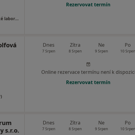
Rezervovat termín
Neurologická ambulance, elektrofyziologické laboratoře ( EMG, EEG )
lfová
Dnes
Zítra
Ne
Po
7 Srpen
8 Srpen
9 Srpen
10 Srpe
Online rezervace termínu není k dispozic
Rezervovat termín
)
trum
Dnes
Zítra
Ne
Po
 s.r.o.
7 Srpen
8 Srpen
9 Srpen
10 Srpe