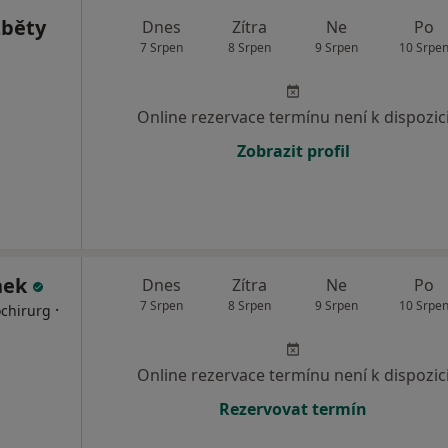
žběty
Dnes
Zítra
Ne
Po
7 Srpen
8 Srpen
9 Srpen
10 Srpe
Online rezervace termínu není k dispozic
Zobrazit profil
nek
Dnes
Zítra
Ne
Po
7 Srpen
8 Srpen
9 Srpen
10 Srpe
·
chirurg
Online rezervace termínu není k dispozic
Rezervovat termín