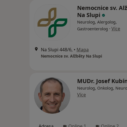
Nemocnice sv. Al
Na Slupi
Neurolog, Alergolog,
·
Více
Gastroenterolog
Na Slupi 448/6,
•
Mapa
Nemocnice sv. Alžběty Na Slupi
MUDr. Josef Kubí
Neurolog, Onkolog, Neuro
Více
Adresa
Online 1
Online 2