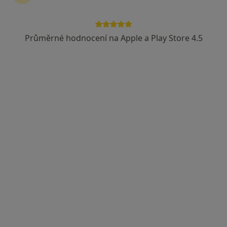
Průměrné hodnocení na Apple a Play Store 4.5
MUDr. David Šilhán, Ph.D.
·
Více
Neurolog
2 názory
Chlumčanského 497/5, Praha
•
Mapa
NeuroPrague Eight
Tento specialista nenabízí online rezervaci termínu na této adrese.
Rezervovat termín