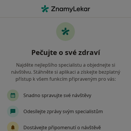
Hla
Neurolog • Praha 7, Praha, hl město Praha
Filtry
Mapa
Neurolog, Praha 7, Praha
Pečujte o své zdraví
Jak řadíme výsledky vyhledávání?
Najděte nejlepšího specialistu a objednejte si
návštěvu. Stáhněte si aplikaci a získejte bezplatný
Jakou pojišťovnu máte?
přístup k všem funkcím připraveným pro vás:
Všeobecná zdravotní pojišťovna
Zdravotní poj
Snadno spravujte své návštěvy
Odesílejte zprávy svým specialistům
Dostávejte připomenutí o návštěvě