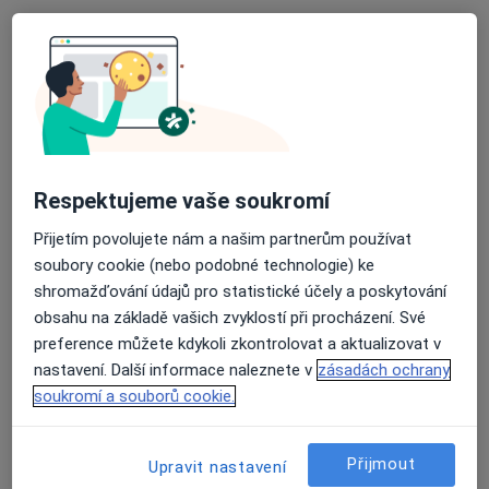
·
Více
Neurolog
34 názorů
Budečská 33, Praha
•
Mapa
DADO MEDICAL
Tento specialista nenabízí online rezervaci termínu na této adrese.
Rezervovat termín
Respektujeme vaše soukromí
Přijetím povolujete nám a našim partnerům používat
soubory cookie (nebo podobné technologie) ke
shromažďování údajů pro statistické účely a poskytování
obsahu na základě vašich zvyklostí při procházení. Své
preference můžete kdykoli zkontrolovat a aktualizovat v
nastavení. Další informace naleznete v
zásadách ochrany
soukromí a souborů cookie.
MUDr. Martin Forgáč
·
Více
Neurolog
Přijmout
Upravit nastavení
4 názory