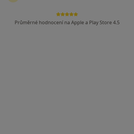
Průměrné hodnocení na Apple a Play Store 4.5
MUDr. David Šilhán, Ph.D.
·
Více
Neurolog
2 názory
Chlumčanského 497/5, Praha
•
Mapa
NeuroPrague Eight
Tento specialista nenabízí online rezervaci termínu na této adrese.
Rezervovat termín