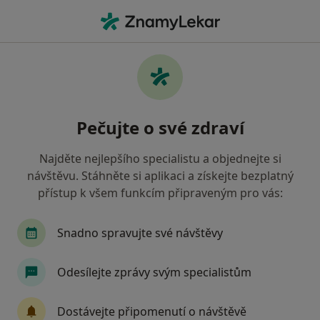
Hla
Neurolog • Praha 12, Praha, hl město Praha
Filtry
Mapa
Neurolog, Praha 12, Praha
Pečujte o své zdraví
Jak řadíme výsledky vyhledávání?
Najděte nejlepšího specialistu a objednejte si
návštěvu. Stáhněte si aplikaci a získejte bezplatný
Jakou pojišťovnu máte?
přístup k všem funkcím připraveným pro vás:
Všeobecná zdravotní pojišťovna
Zdravotní poj
Snadno spravujte své návštěvy
Odesílejte zprávy svým specialistům
Dostávejte připomenutí o návštěvě