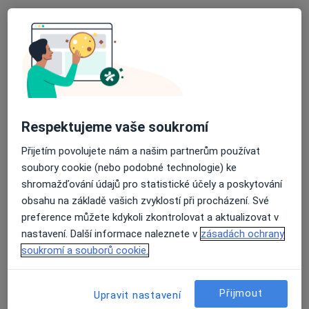
·
Více
Neurolog
34 názorů
Budečská 33, Praha
•
Mapa
DADO MEDICAL
Tento specialista nenabízí online rezervaci termínu na této adrese.
Rezervovat termín
Respektujeme vaše soukromí
Přijetím povolujete nám a našim partnerům používat
soubory cookie (nebo podobné technologie) ke
shromažďování údajů pro statistické účely a poskytování
obsahu na základě vašich zvyklostí při procházení. Své
preference můžete kdykoli zkontrolovat a aktualizovat v
nastavení. Další informace naleznete v
zásadách ochrany
soukromí a souborů cookie.
MUDr. Martin Forgáč
·
Více
Neurolog
Přijmout
Upravit nastavení
4 názory