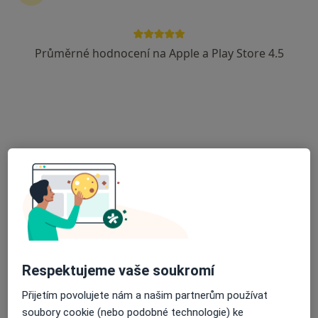
Průměrné hodnocení na Apple a Play Store 4.5
Hana Svobodová
Neurolog, Diagnostik
Boleslavská 1854, Nymburk
•
Mapa
Poliklinika Nymburk
Tento specialista nenabízí online rezervaci termínu na této adrese.
Rezervovat termín
Respektujeme vaše soukromí
Přijetím povolujete nám a našim partnerům používat
soubory cookie (nebo podobné technologie) ke