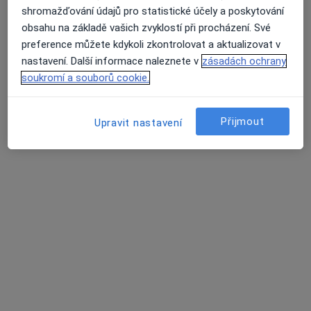
MUDr. Ondřej Toman
shromažďování údajů pro statistické účely a poskytování
obsahu na základě vašich zvyklostí při procházení. Své
Neurolog
preference můžete kdykoli zkontrolovat a aktualizovat v
2 názory
nastavení. Další informace naleznete v
zásadách ochrany
Tyršova 231, Poděbrady
•
Mapa
soukromí a souborů cookie.
Poradenská činnost v oboru neurologie
Tento specialista nenabízí online rezervaci termínu na této adrese.
Přijmout
Upravit nastavení
Rezervovat termín
Poliklinika Nymburk