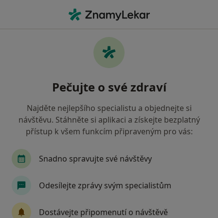
Hla
Neurolog • Nymburk, středočeský
Filtry
Mapa
Neurolog Nymburk
Pečujte o své zdraví
Jak řadíme výsledky vyhledávání?
Najděte nejlepšího specialistu a objednejte si
návštěvu. Stáhněte si aplikaci a získejte bezplatný
Jakou pojišťovnu máte?
přístup k všem funkcím připraveným pro vás:
Zdravotní pojišťovna ministerstva vnitra ČR
Z
Snadno spravujte své návštěvy
Odesílejte zprávy svým specialistům
Dostávejte připomenutí o návštěvě