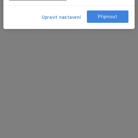
Tato klinika nemá specialisty s dostupnými termíny v online kalendáři
Přijmout
Upravit nastavení
Zobrazit profil
Venova Klinika s.r.o.
Neurolog, Chirurg
Pod Krejcárkem 975/2,
•
Mapa
Venova Klinika s.r.o.
Tato klinika nemá specialisty s dostupnými termíny v online kalendáři