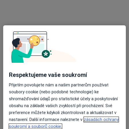
Mladoboleslavská 514, Praha
•
Mapa
Neurologická ambulance, elektrofyziologické laboratoře ( EMG, EEG )
Tento specialista nenabízí online rezervaci termínu na této adrese.
Rezervovat termín
Respektujeme vaše soukromí
Přijetím povolujete nám a našim partnerům používat
soubory cookie (nebo podobné technologie) ke
NeuroPrague Eight
shromažďování údajů pro statistické účely a poskytování
Neurolog
obsahu na základě vašich zvyklostí při procházení. Své
1 názor
preference můžete kdykoli zkontrolovat a aktualizovat v
nastavení. Další informace naleznete v
zásadách ochrany
Chlumčanského 497/5, Praha
•
Mapa
soukromí a souborů cookie.
NeuroPrague Eight