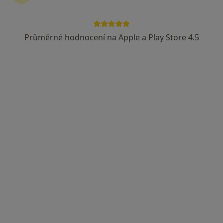
MUDr. David Šilhán, Ph.D.
·
Více
Neurolog
Průměrné hodnocení na Apple a Play Store 4.5
2 názory
Chlumčanského 497/5, Praha
•
Mapa
NeuroPrague Eight
Tento specialista nenabízí online rezervaci termínu na této adrese.
Rezervovat termín
Dobro Clinic