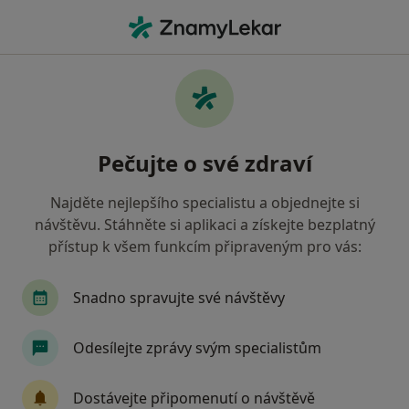
Hla
Neurolog • Brandýs nad Labem, středočeský
Filtry
Mapa
Neurolog Brandýs nad Labem
Pečujte o své zdraví
Jak řadíme výsledky vyhledávání?
Najděte nejlepšího specialistu a objednejte si
návštěvu. Stáhněte si aplikaci a získejte bezplatný
Jakou pojišťovnu máte?
přístup k všem funkcím připraveným pro vás:
Snadno spravujte své návštěvy
Odesílejte zprávy svým specialistům
Dostávejte připomenutí o návštěvě