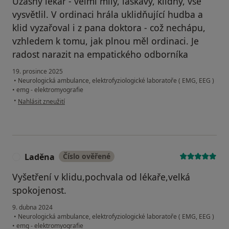
Úžasný lékař - velmi milý, laskavý, klidný, vše
vysvětlil. V ordinaci hrála uklidňující hudba a
klid vyzařoval i z pana doktora - což nechápu,
vzhledem k tomu, jak plnou měl ordinaci. Je
radost narazit na empatického odborníka
19. prosince 2025
•
Neurologická ambulance, elektrofyziologické laboratoře ( EMG, EEG )
•
emg - elektromyografie
podle názoru uživatele Váš účet byl odstraněn
•
Nahlásit zneužití
Laděna
Číslo ověřené
L
Vyšetření v klidu,pochvala od lékaře,velká
spokojenost.
9. dubna 2024
•
Neurologická ambulance, elektrofyziologické laboratoře ( EMG, EEG )
•
emg - elektromyografie