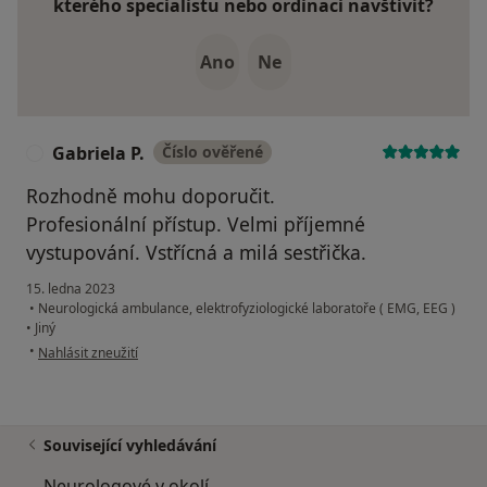
kterého specialistu nebo ordinaci navštívit?
Ano
Ne
Gabriela P.
Číslo ověřené
G
Rozhodně mohu doporučit.
Profesionální přístup. Velmi příjemné
vystupování. Vstřícná a milá sestřička.
15. ledna 2023
•
Neurologická ambulance, elektrofyziologické laboratoře ( EMG, EEG )
•
Jiný
podle názoru uživatele Gabriela P.
•
Nahlásit zneužití
Související vyhledávání
Neurologové v okolí