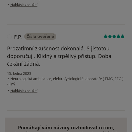
podle názoru uživatele Laděna
•
Nahlásit zneužití
F.P.
Číslo ověřené
F
Prozatimní zkušenost dokonalá. S jistotou
doporučuji. Klidný a trpělivý přístup. Doba
čekání žádná.
15. ledna 2023
•
Neurologická ambulance, elektrofyziologické laboratoře ( EMG, EEG )
•
Jiný
podle názoru uživatele F.P.
•
Nahlásit zneužití
Pomáhají vám názory rozhodovat o tom,