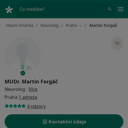
Hla
Co hledáte?
Hlavní Stránka
Neurolog
Praha
Martin Forgáč
Změna města
MUDr.
Martin Forgáč
o specializacích
Neurolog
·
Více
Praha
1 adresa
4 názory
Kontaktní údaje