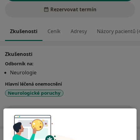
Rezervovat termín
Zkušenosti
Ceník
Adresy
Názory pacientů (
Zkušenosti
Odborník na:
Neurologie
Hlavní léčená onemocnění
Neurologické poruchy
Více
o zkušenostech
Služby a ceník služeb