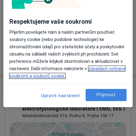
Eeg - elektroencefalografie
Detaily
Respektujeme vaše soukromí
Přijetím povolujete nám a našim partnerům používat
Emg - elektromyografie
soubory cookie (nebo podobné technologie) ke
Detaily
shromažďování údajů pro statistické účely a poskytování
obsahu na základě vašich zvyklostí při procházení. Své
preference můžete kdykoli zkontrolovat a aktualizovat v
Jak fungují ceny?
nastavení. Další informace naleznete v
zásadách ochrany
soukromí a souborů cookie.
Adresa
Přijmout
Upravit nastavení
Neurologická ambulance,
elektrofyziologické laboratoře ( EMG, EEG )
Mladoboleslavská 514,
Praha 8
,
Praha
190 17
Přiblížit mapu