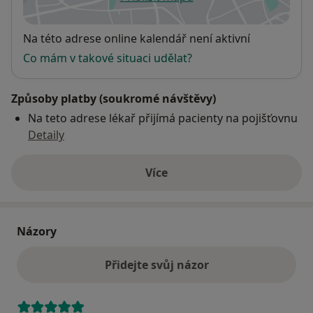
se otevře v nové záložce
Dostupnost
Na této adrese online kalendář není aktivní
Co mám v takové situaci udělat?
Způsoby platby (soukromé návštěvy)
Na teto adrese lékař přijímá pacienty na pojišťovnu
Detaily
Více
o adrese
Názory
Přidejte svůj názor