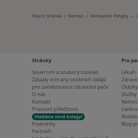
Více v kategorii: Nemoci v Praze
Hlavní Stránka
Nemoci
Mimovolní Pohyby
Změ
Stránky
Pro pa
Soukromí a soubory cookies
Lékaři
Zásady ochrany osobních údajů
Zdravot
pro zaměstnance zdravotní péče
Otázky
O nás
Služby
Kontakt
Nemoc
Pracovní příležitosti
Centr
Mobilní
Hledáme nové kolegy!
Podmínky
Blog p
Partneři