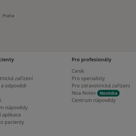
Praha
na města
cienty
Pro profesionály
Ceník
nická zařízení
Pro specialisty
 a odpovědi
Pro zdravotnická zařízení
Noa Notes
Novinka
i
Centrum nápovědy
um nápovědy
 aplikace
ro pacienty