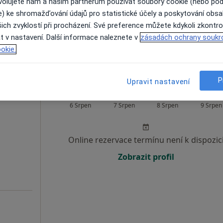
ovolujete nám a našim partnerům používat soubory cookie (nebo po
e) ke shromažďování údajů pro statistické účely a poskytování obs
Rezervovat termín
ich zvyklostí při procházení. Své preference můžete kdykoli zkontro
t v nastavení. Další informace naleznete v
zásadách ochrany soukr
okie.
 přidána
P
Upravit nastavení
Dnes
Zítra
So
Ne
6 Srpen
7 Srpen
8 Srpen
9 Srpen
Online rezervace termínu není k dispozic
Zobrazit profil