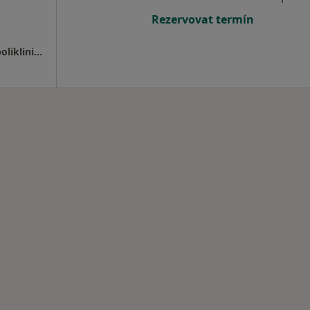
Rezervovat termín
Psychiatrická ambulance , ZB Sanima s.r.o. poliklinika Prosek