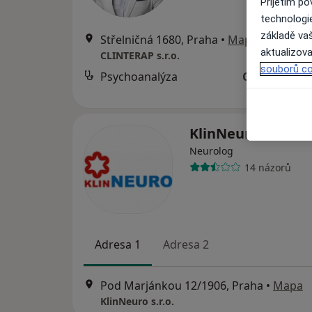
Přijetím p
technologi
základě vaš
Střelničná 1680, Praha
•
Mapa
aktualizova
CLINTERAP s.r.o.
souborů co
Psychoanalýza
Cena nebyla
KlinNeuro s.r.o.
Neurolog
14 názorů
Adresa 1
Adresa 2
Pod Marjánkou 12/1906, Praha
•
Mapa
KlinNeuro s.r.o.