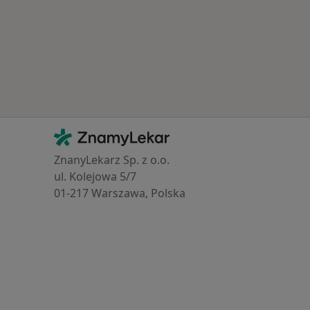
Kontakt
ZnamyLekar - Hlavní stránka
ZnanyLekarz Sp. z o.o.
ul. Kolejowa 5/7
01-217 Warszawa, Polska