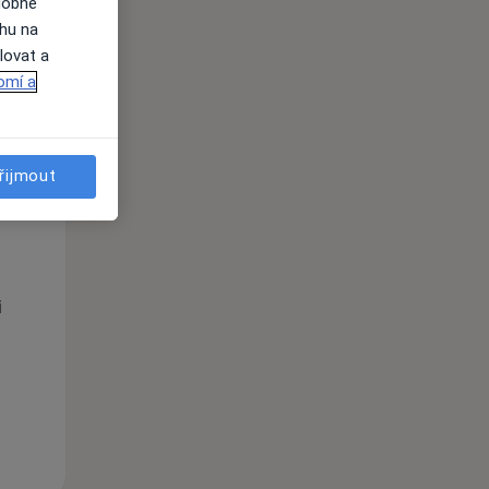
dobné
ahu na
lovat a
omí a
řijmout
Po
Út
St
10 Srpen
11 Srpen
12 Srpen
i