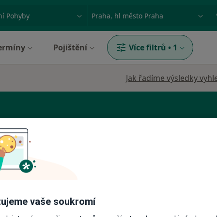
ace, nemoc nebo příjmení
Město nebo region
ermíny
Pojištění
Více filtrů
•
1
Jak řadíme výsledky vyhl
p
Dnes
Zítra
So
Ne
6 Srpen
7 Srpen
8 Srpen
9 Srpen
ujeme vaše soukromí
Online rezervace termínu není k dispozic