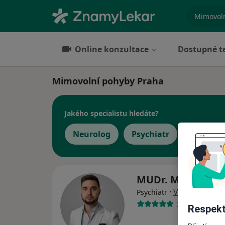
specializ
Online konzultace
Dostupné t
Mimovolní pohyby Praha
Jakého specialistu hledáte?
Neurolog
Psychiatr
MUDr. Marek Cu
·
Více
Psychiatr
7 názorů
Respekt