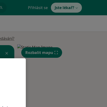
Přihlásit se
Jste lékař?
edávání?
Rozbalit mapu
Po
Út
St
10 Srpen
11 Srpen
12 Srpen
i