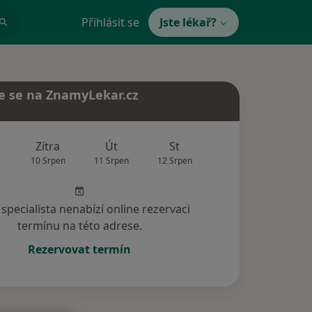
Přihlásit se
Jste lékař?
e se na ZnamyLekar.cz
Zítra
Út
St
Čt
Pá
10 Srpen
11 Srpen
12 Srpen
13 Srpen
14 Srp
specialista nenabízí online rezervaci
termínu na této adrese.
Rezervovat termín