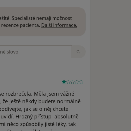
žité. Specialisté nemají možnost
Další informace o názor
 recenze pacienta.
Další informace.
zorech
 se rozbrečela. Měla jsem vážné
e, že ještě někdy budete normálně
podívejte, jak se o něj chcete
uvidí. Hrozný přístup, absolutně
i něco způsobily jisté léky, tak