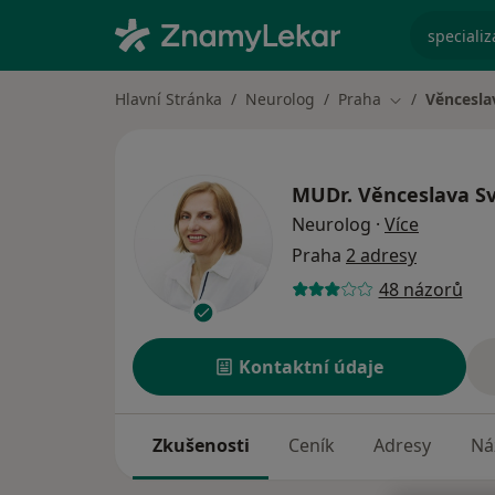
specializ
Hlavní Stránka
Neurolog
Praha
Věncesla
Změna města
MUDr.
Věnceslava S
o special
Neurolog
·
Více
Praha
2 adresy
48 názorů
Kontaktní údaje
Zkušenosti
Ceník
Adresy
Ná