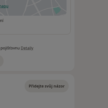
 mapu
 otevře v nové záložce
ní
 pojišťovnu
Detaily
adrese
Přidejte svůj názor