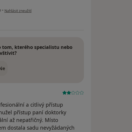
podle názoru uživatele John Morrison
e
•
Nahlásit zneužití
tom, kterého specialistu nebo
vštívit?
Ne
sionální a citlivý přístup
hužel přístup paní doktorky
lní až nepatřičný. Místo
sem dostala sadu nevyžádaných