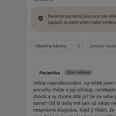
Recenze pacientů jsou pro nás důle
zaplatit za odstranění nebo změnu
Hledejte v ná
Pacientka
Číslo ověřené
P
Velice neprofesionální, na místě jsem
poruchy chůze a její přístup: nečekejt
chodit a vy chcete dítě jo? Se na sebe 
starat? Od tý doby mě tam už nikdo ne
nesprávná diagnóza. Když jí říkám, že m