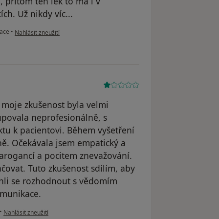
, přitom ten lék to má i v
ch. Už nikdy víc...
podle názoru uživatele Pacientka
tace
•
Nahlásit zneužití
 moje zkušenost byla velmi
upovala neprofesionálně, s
u k pacientovi. Během vyšetření
ně. Očekávala jsem empatický a
s arogancí a pocitem znevažování.
čovat. Tuto zkušenost sdílím, aby
ohli se rozhodnout s vědomím
omunikace.
podle názoru uživatele KJ
•
Nahlásit zneužití