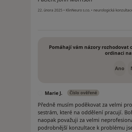
22. února 2025
•
KlinNeuro s.r.o.
•
neurologická konzultac
Pomáhají vám názory rozhodovat o 
ordinaci na
Ano
Marie J.
Číslo ověřené
M
Předně musím poděkovat za velmi profe
sestrám, které na oddělení pracují. Bo
naopak považuji za velmi neprofesioná
podrobnější konzultace k problému j