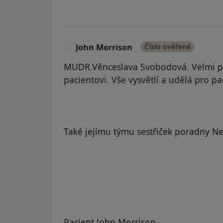
John Morrison
Číslo ověřené
J
MUDR.Věnceslava Svobodová. Velmi pro
pacientovi. Vše vysvětlí a udělá pro 
Také jejímu týmu sestřiček poradny N
Pacient John Morrison