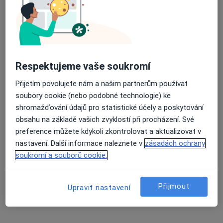
·
Více
Neurolog
34 názorů
Budečská 33, Praha
•
Mapa
DADO MEDICAL
Tento specialista nenabízí online rezervaci termínu na této adrese.
Respektujeme vaše soukromí
Rezervovat termín
Přijetím povolujete nám a našim partnerům používat
soubory cookie (nebo podobné technologie) ke
shromažďování údajů pro statistické účely a poskytování
obsahu na základě vašich zvyklostí při procházení. Své
preference můžete kdykoli zkontrolovat a aktualizovat v
nastavení. Další informace naleznete v
zásadách ochrany
soukromí a souborů cookie.
Přijmout
Upravit nastavení
MUDr. Martin Forgáč
·
Více
Neurolog
4 názory