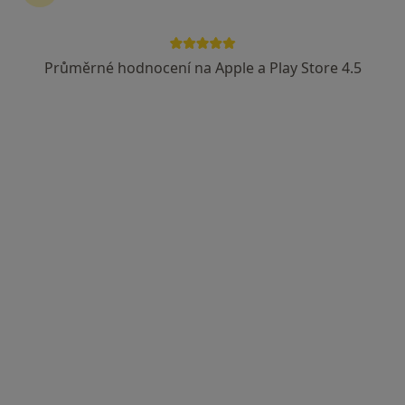
Průměrné hodnocení na Apple a Play Store 4.5
MUDr. David Šilhán, Ph.D.
·
Více
Neurolog
2 názory
Chlumčanského 497/5, Praha
•
Mapa
NeuroPrague Eight
Tento specialista nenabízí online rezervaci termínu na této adrese.
Rezervovat termín