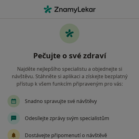
Hla
Neurolog • Praha 13, Praha, hl město Praha
Filtry
Mapa
Neurolog, Praha 13, Praha
Pečujte o své zdraví
Jak řadíme výsledky vyhledávání?
Najděte nejlepšího specialistu a objednejte si
návštěvu. Stáhněte si aplikaci a získejte bezplatný
Jakou pojišťovnu máte?
přístup k všem funkcím připraveným pro vás:
Všeobecná zdravotní pojišťovna
Zdravotní poj
Snadno spravujte své návštěvy
Odesílejte zprávy svým specialistům
Dostávejte připomenutí o návštěvě