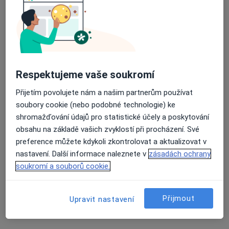
Mgr. Radek Nitka
·
Více
Fyzioterapeut
8 názorů
Respektujeme vaše soukromí
Frýdecká 853/57, Vratimov
•
Mapa
Léčebná rehabilitace Vratimov
Přijetím povolujete nám a našim partnerům používat
soubory cookie (nebo podobné technologie) ke
Vyšetření pohybového aparátu
550 Kč
shromažďování údajů pro statistické účely a poskytování
Tento specialista nenabízí online rezervaci termínu na této adrese.
obsahu na základě vašich zvyklostí při procházení. Své
preference můžete kdykoli zkontrolovat a aktualizovat v
Rezervovat termín
nastavení. Další informace naleznete v
zásadách ochrany
soukromí a souborů cookie.
Přijmout
Upravit nastavení