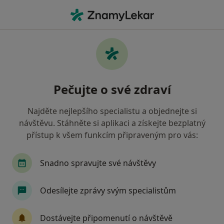
Hla
Vyšetření Pohybového Aparátu • Ostrava, moravskoslezský
Filtry
• 1
Mapa
Vyšetření pohybového aparátu Ostrava
Pečujte o své zdraví
Jak řadíme výsledky vyhledávání?
Najděte nejlepšího specialistu a objednejte si
návštěvu. Stáhněte si aplikaci a získejte bezplatný
Jakého specialistu hledáte?
přístup k všem funkcím připraveným pro vás:
Fyzioterapeut
Internista
Chirurg
Or
Snadno spravujte své návštěvy
Odesílejte zprávy svým specialistům
Dostávejte připomenutí o návštěvě