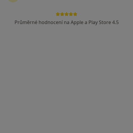
Průměrné hodnocení na Apple a Play Store 4.5
Lucie Janalíková DiS., Cert. MDT
·
Více
Fyzioterapeut, Diagnostik, Terapeut
14 názorů
Františka Formana 251/13, Ostrava
•
Mapa
Lucie Janalíková DiS.
Vyšetření pohybového aparátu
850 Kč
Tento specialista nenabízí online rezervaci termínu na této adrese.
Rezervovat termín