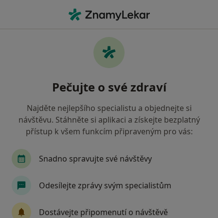
Hla
Gynekologické Konzultace • Ostrava, moravskoslezský
Filtry
• 1
Mapa
Gynekologické konzultace Ostrava
Pečujte o své zdraví
Jak řadíme výsledky vyhledávání?
Najděte nejlepšího specialistu a objednejte si
návštěvu. Stáhněte si aplikaci a získejte bezplatný
Jakého specialistu hledáte?
přístup k všem funkcím připraveným pro vás:
Gynekolog
Kardiolog
Pediatr
Chirur
Snadno spravujte své návštěvy
Odesílejte zprávy svým specialistům
Dostávejte připomenutí o návštěvě