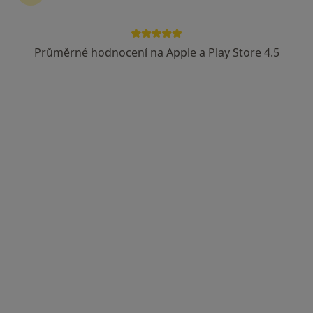
Průměrné hodnocení na Apple a Play Store 4.5
MUDr. Richard Spousta
·
Více
Gynekolog
73 názorů
Opavská 6116/15, Ostrava
•
Mapa
Gynmater s.r.o., gynekologie
Gynekologické konzultace
Cena nebyla přidána
Tento specialista nenabízí online rezervaci termínu na této adrese.
Rezervovat termín