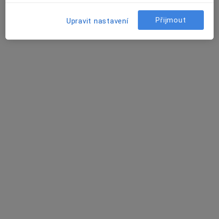
Přijmout
Upravit nastavení
MUDr. Hynek Kudělka
·
Více
Gynekolog
63 názorů
Adresa 1
Adresa 2
Adresa 3
Rydultowská 1370, Orlová
•
Mapa
Gynet AH s.r.o.,
Gynekologické konzultace
Cena nebyla přidána
Tento specialista nenabízí online rezervaci termínu na této adrese.
Rezervovat termín