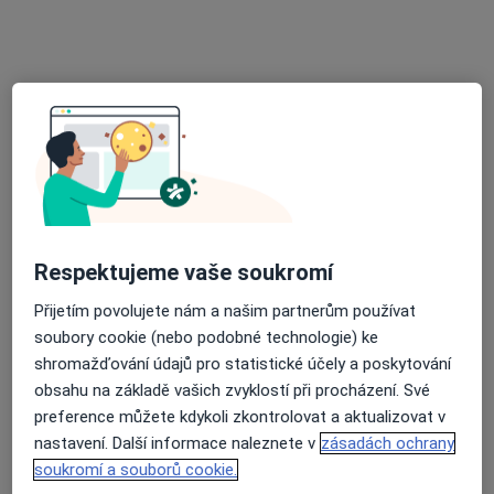
MUDr. Petr Kovář
·
Více
Gynekolog
284 názorů
Mládí 724, Orlová - Lutyně,
•
Mapa
Gynekologická ordinace Orlová-Lutyně
Gynekologické konzultace
Cena nebyla přidána
Tento specialista nenabízí online rezervaci termínu na této adrese.
Respektujeme vaše soukromí
Přijetím povolujete nám a našim partnerům používat
Rezervovat termín
soubory cookie (nebo podobné technologie) ke
shromažďování údajů pro statistické účely a poskytování
obsahu na základě vašich zvyklostí při procházení. Své
preference můžete kdykoli zkontrolovat a aktualizovat v
nastavení. Další informace naleznete v
zásadách ochrany
soukromí a souborů cookie.