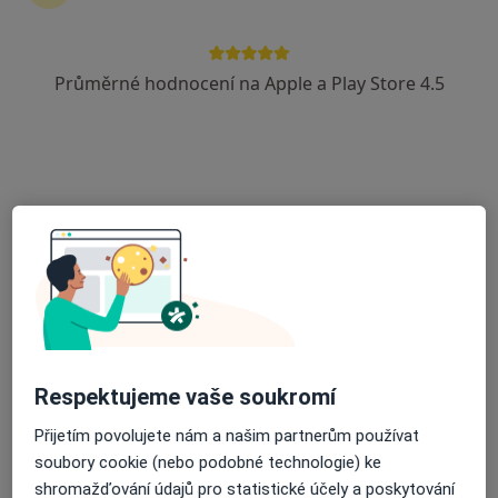
Martin Dvořák
Průměrné hodnocení na Apple a Play Store 4.5
Gynekolog
Praha
Book a visit
Antonín Kaprál
Gynekolog
Praha
Book a visit
Konstantin Inkov
Respektujeme vaše soukromí
Gynekolog
Přijetím povolujete nám a našim partnerům používat
Praha
soubory cookie (nebo podobné technologie) ke
Book a visit
shromažďování údajů pro statistické účely a poskytování