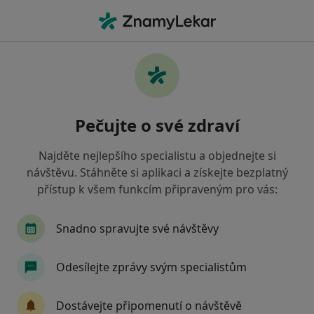
Hla
Co hledáte?
Hlavní Stránka
Služby
Gynekologické Konzultace
Gynekologické konzultace -
Pečujte o své zdraví
informace, specialisté, otázky a
odpovědi
Najděte nejlepšího specialistu a objednejte si
návštěvu. Stáhněte si aplikaci a získejte bezplatný
přístup k všem funkcím připraveným pro vás:
Snadno spravujte své návštěvy
Informace
Otázky a odpovědi
Odesílejte zprávy svým specialistům
Odborníci
Dostávejte připomenutí o návštěvě