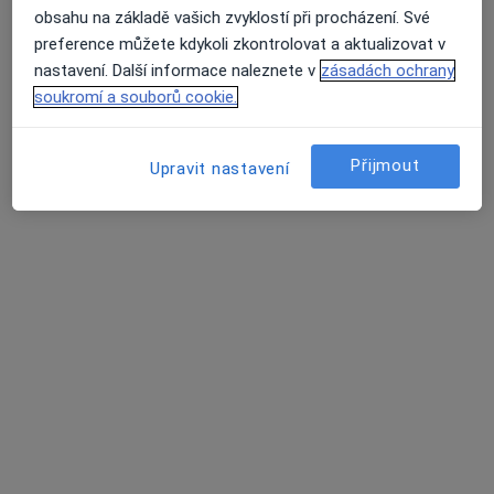
obsahu na základě vašich zvyklostí při procházení. Své
Petr Makárek Bozděch
preference můžete kdykoli zkontrolovat a aktualizovat v
nastavení. Další informace naleznete v
zásadách ochrany
Gynekolog
soukromí a souborů cookie.
Kroměříž
Book a visit
Přijmout
Upravit nastavení
Pavel Šíp
Gynekolog
Kozolupy
Pavel Šíp
Gynekolog
Manětín