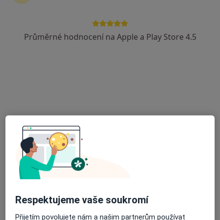
Průměrné hodnocení na Apple a Play Store 4.5
MUDr. Martin Dančík
·
Více
Zubař
9 názorů
Kostelní 96/23, Ostrava
•
Mapa
Dentdelion - zubní ordinace, s.r.o.
Endodontické konzultace
980 Kč
Tento specialista nenabízí online rezervaci termínu na této adrese.
Rezervovat termín
Respektujeme vaše soukromí
Přijetím povolujete nám a našim partnerům používat