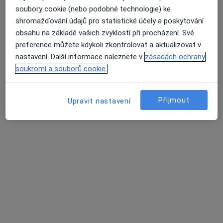
soubory cookie (nebo podobné technologie) ke
shromažďování údajů pro statistické účely a poskytování
obsahu na základě vašich zvyklostí při procházení. Své
Jiří Plevák
preference můžete kdykoli zkontrolovat a aktualizovat v
·
Více
Zubař
nastavení. Další informace naleznete v
zásadách ochrany
Nad Porubkou 1235/34A, Ostrava
•
Mapa
soukromí a souborů cookie.
Zubní ordinace Nad Porubkou
Endodontické konzultace
Cena nebyla přidána
Přijmout
Upravit nastavení
Tento specialista nenabízí online rezervaci termínu na této adrese.
Rezervovat termín