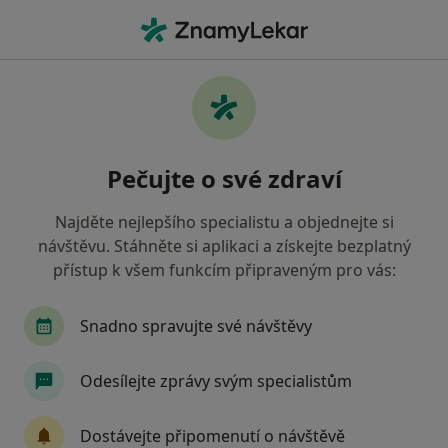
Hla
Endodontické Konzultace • Ostrava, moravskoslezský
Filtry
• 1
Mapa
Endodontické konzultace Ostrava
Pečujte o své zdraví
Jak řadíme výsledky vyhledávání?
Najděte nejlepšího specialistu a objednejte si
návštěvu. Stáhněte si aplikaci a získejte bezplatný
Jakého specialistu hledáte?
přístup k všem funkcím připraveným pro vás:
Zubař
Chirurg
Dermatolog
Endokrin
Snadno spravujte své návštěvy
Odesílejte zprávy svým specialistům
Dostávejte připomenutí o návštěvě