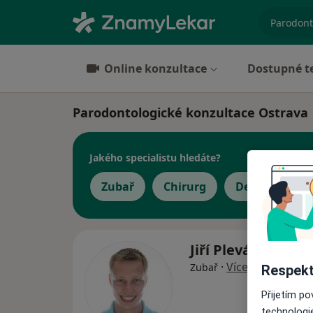
specializ
Online konzultace
Dostupné t
Parodontologické konzultace Ostrava
Jakého specialistu hledáte?
Zubař
Chirurg
Dermatolog
Jiří Plevák
·
Více
Zubař
Respekt
Přijetím p
technologi