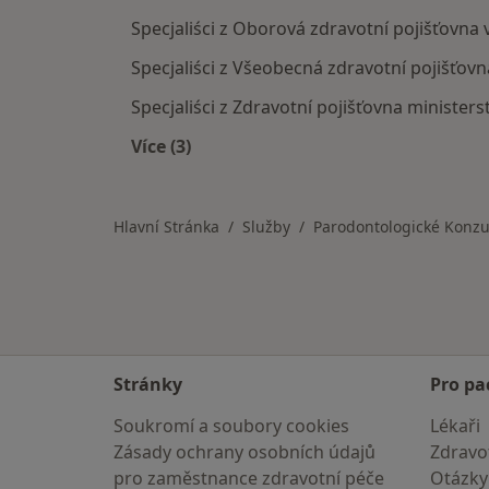
Specjaliści z Oborová zdravotní pojišťovna 
Specjaliści z Všeobecná zdravotní pojišťovn
Specjaliści z Zdravotní pojišťovna ministers
Více (3)
Více v kategorii: Pojišťovny v Ostravě
Hlavní Stránka
Služby
Parodontologické Konzu
Stránky
Pro pa
Soukromí a soubory cookies
Lékaři
Zásady ochrany osobních údajů
Zdravot
pro zaměstnance zdravotní péče
Otázky