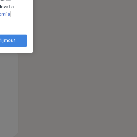
lovat a
omí a
řijmout
St
Čt
Pá
n
12 Srpen
13 Srpen
14 Srpen
i