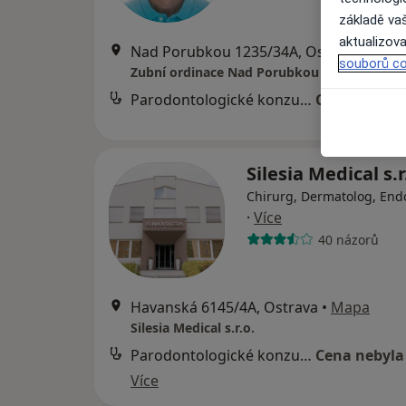
základě vaš
aktualizova
Nad Porubkou 1235/34A, Ostrava
•
Map
souborů co
Zubní ordinace Nad Porubkou
Parodontologické konzultace
Cena nebyla
Silesia Medical s.r
Chirurg, Dermatolog, End
·
Více
40 názorů
Havanská 6145/4A, Ostrava
•
Mapa
Silesia Medical s.r.o.
Parodontologické konzultace
Cena nebyla
Více