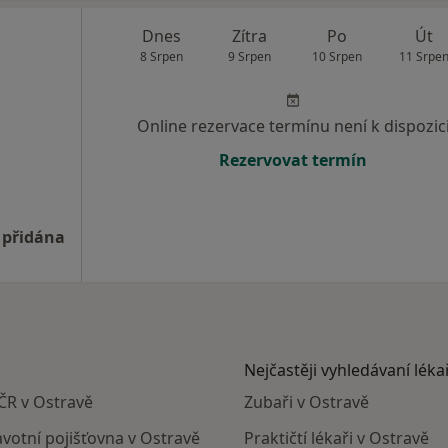
Dnes
Zítra
Po
Út
8 Srpen
9 Srpen
10 Srpen
11 Srpe
Online rezervace termínu není k dispozic
Rezervovat termín
 přidána
Nejčastěji vyhledávaní léka
 ČR v Ostravě
Zubaři v Ostravě
avotní pojišťovna v Ostravě
Praktičtí lékaři v Ostravě