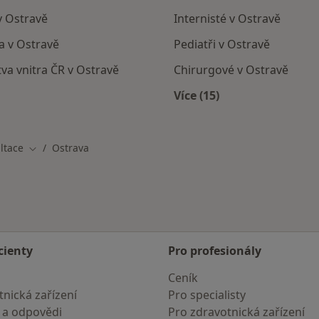
v Ostravě
Internisté v Ostravě
a v Ostravě
Pediatři v Ostravě
tva vnitra ČR v Ostravě
Chirurgové v Ostravě
Více (15)
Více v kategorii: Nejč
ltace
Ostrava
Změna města
cienty
Pro profesionály
Ceník
nická zařízení
Pro specialisty
 a odpovědi
Pro zdravotnická zařízení