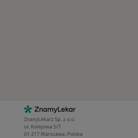
astěji vyhledávaní lékaři
Kontakt
ZnamyLekar - Hlavní stránka
ZnanyLekarz Sp. z o.o.
ul. Kolejowa 5/7
01-217 Warszawa, Polska