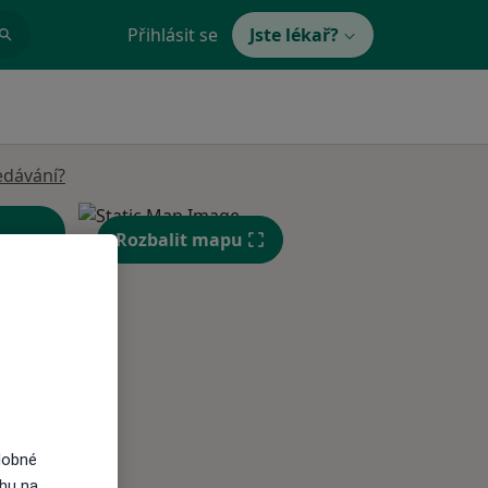
Přihlásit se
Jste lékař?
edávání?
Rozbalit mapu
St
Čt
Pá
n
12 Srpen
13 Srpen
14 Srpen
dobné
i
ahu na