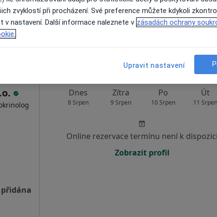
ich zvyklostí při procházení. Své preference můžete kdykoli zkontro
Rezervovat termín
t v nastavení. Další informace naleznete v
zásadách ochrany soukr
a
okie.
 přidána
P
Upravit nastavení
.o.
Dnes
Zítra
Po
Út
8 Srpen
9 Srpen
10 Srpen
11 Srpe
okrinolog
Online rezervace termínu není k dispozic
Zobrazit profil
 přidána