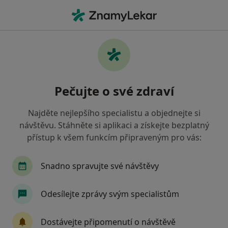
Hla
Co hledáte?
Hlavní Stránka
Služby
Parodontologické Konzultace
Parodontologické konzultace -
Pečujte o své zdraví
informace, specialisté, otázky a
odpovědi
Najděte nejlepšího specialistu a objednejte si
návštěvu. Stáhněte si aplikaci a získejte bezplatný
přístup k všem funkcím připraveným pro vás:
Snadno spravujte své návštěvy
Informace
Odesílejte zprávy svým specialistům
Odborníci
Dostávejte připomenutí o návštěvě