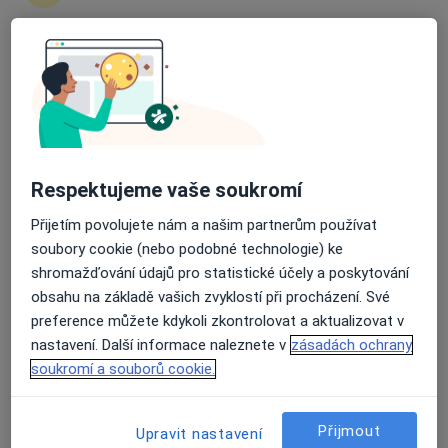
Ganna Morozova
Průměrné hodnocení na Apple a Play Store 4.5
Zubař
Praha
Book a visit
Antonín Dědič
Respektujeme vaše soukromí
Přijetím povolujete nám a našim partnerům používat
Zubař
soubory cookie (nebo podobné technologie) ke
Praha
shromažďování údajů pro statistické účely a poskytování
Book a visit
obsahu na základě vašich zvyklostí při procházení. Své
preference můžete kdykoli zkontrolovat a aktualizovat v
Pavla Krejnická
nastavení. Další informace naleznete v
zásadách ochrany
soukromí a souborů cookie.
Zubař
Sedlice
Přijmout
Upravit nastavení