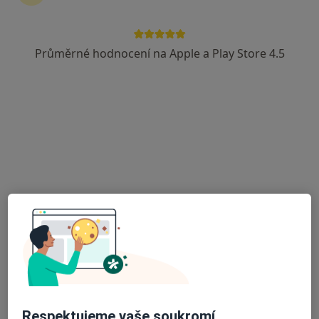
Průměrné hodnocení na Apple a Play Store 4.5
Mgr. Vojtěch Stránský
·
Více
Fyzioterapeut
Sládkova 325, Kralupy nad Vltavou
•
Mapa
Fyzioterapie Stránský
Poúrazová rehabilitace
Cena nebyla přidána
Tento specialista nenabízí online rezervaci termínu na této adrese.
Rezervovat termín
Respektujeme vaše soukromí