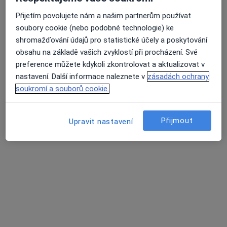
Přijetím povolujete nám a našim partnerům používat
Bc. Lenka Zítková
soubory cookie (nebo podobné technologie) ke
·
Více
Fyzioterapeut
shromažďování údajů pro statistické účely a poskytování
1 názor
obsahu na základě vašich zvyklostí při procházení. Své
preference můžete kdykoli zkontrolovat a aktualizovat v
Ke Zdravotnímu středisku 447/9, Praha
•
Mapa
nastavení. Další informace naleznete v
zásadách ochrany
Fyzioterapie Zítková
soukromí a souborů cookie.
Poúrazová rehabilitace
Cena nebyla přidána
Tento specialista nenabízí online rezervaci termínu na této adrese.
Přijmout
Upravit nastavení
Rezervovat termín