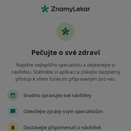
Hla
Poúrazová Rehabilitace • Kladno, středočeský
Filtry
• 1
Mapa
Poúrazová rehabilitace Kladno
Pečujte o své zdraví
Jak řadíme výsledky vyhledávání?
Najděte nejlepšího specialistu a objednejte si
návštěvu. Stáhněte si aplikaci a získejte bezplatný
Jakého specialistu hledáte?
přístup k všem funkcím připraveným pro vás:
Fyzioterapeut
Snadno spravujte své návštěvy
Odesílejte zprávy svým specialistům
Dostávejte připomenutí o návštěvě