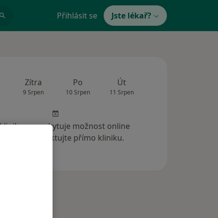
Přihlásit se
Jste lékař?
Zítra
Po
Út
St
Čt
9 Srpen
10 Srpen
11 Srpen
12 Srpen
13 Srp
 klinika neposkytuje možnost online
ednání. Kontaktujte přímo kliniku.