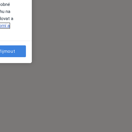
dobné
ahu na
lovat a
omí a
řijmout