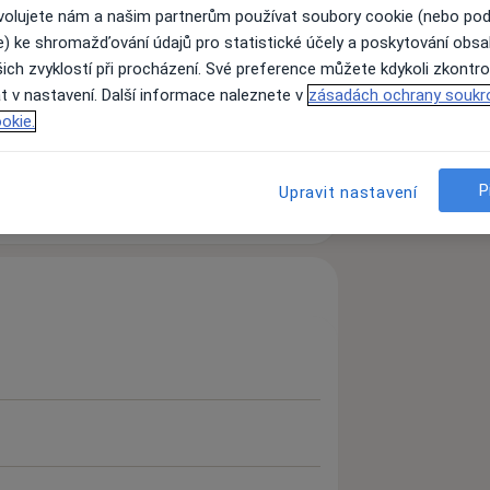
ovolujete nám a našim partnerům používat soubory cookie (nebo po
e) ke shromažďování údajů pro statistické účely a poskytování obs
ich zvyklostí při procházení. Své preference můžete kdykoli zkontro
jako přední léčebný postup pro léčbu
t v nastavení. Další informace naleznete v
zásadách ochrany soukr
ubů končetin.
okie.
ní a uzdravení, ne dlouhodobé léčení!
ráci fyzioterapeuta s každým klientem!
P
Upravit nastavení