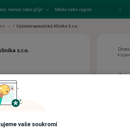
ace, nemoc nebo příjmení
Město nebo region
dno
Fyzioterapeutická Klinika S.r.o.
ěsta
Změna města
Dnes
inika s.r.o.
8 Srpen
Tato
obj
ecialisté
Adresy
ujeme vaše soukromí