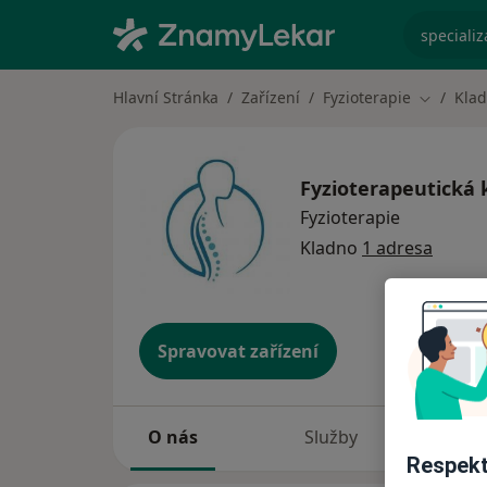
specializ
Hlavní Stránka
Zařízení
Fyzioterapie
Kla
Změna m
Fyzioterapeutická kl
Fyzioterapie
Kladno
1 adresa
Spravovat zařízení
O nás
Služby
Sp
Respekt