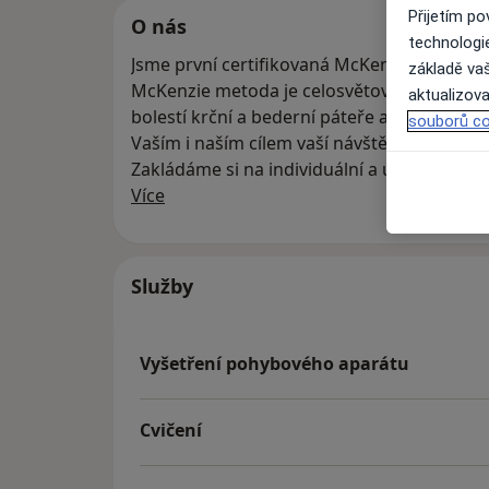
Přijetím p
O nás
technologi
Jsme první certifikovaná McKenzie klinika.
základě vaš
McKenzie metoda je celosvětově uznávaná 
aktualizova
bolestí krční a bederní páteře a bolestí klo
souborů co
Vaším i naším cílem vaší návštěvy je vyléče
Zakládáme si na individuální a úzké spolup
O nás
Více
Služby
Vyšetření pohybového aparátu
Cvičení