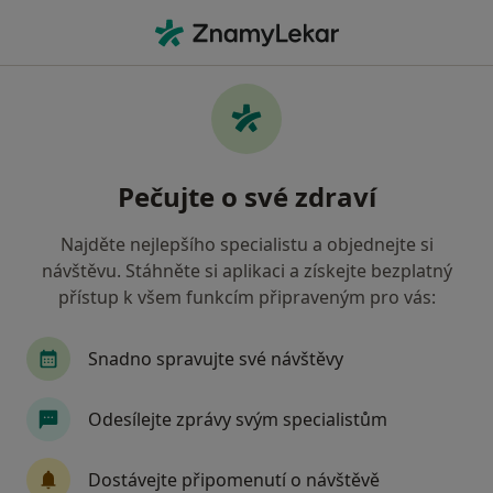
Hla
Poúrazová Rehabilitace • Brno, jihomoravský
Filtry
• 1
Mapa
Poúrazová rehabilitace Brno
Pečujte o své zdraví
Jak řadíme výsledky vyhledávání?
Najděte nejlepšího specialistu a objednejte si
návštěvu. Stáhněte si aplikaci a získejte bezplatný
Jakého specialistu hledáte?
přístup k všem funkcím připraveným pro vás:
Fyzioterapeut
Diagnostik
Terapeut
Snadno spravujte své návštěvy
Odesílejte zprávy svým specialistům
Dostávejte připomenutí o návštěvě