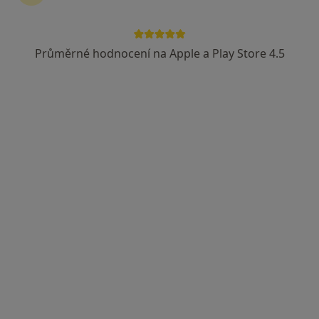
Průměrné hodnocení na Apple a Play Store 4.5
Mgr. Markéta Muchová
·
Více
Fyzioterapeut, Diagnostik
30 názorů
Adresa
Online
Myslbekova 29, Brno
•
Mapa
Mgr. Markéta Muchová - FyzioBalance Židenice
Poúrazová rehabilitace
Cena nebyla přidána
Tento specialista nenabízí online rezervaci termínu na této adrese.
Rezervovat termín