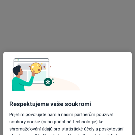
Mgr. Tereza Kuchařová
·
Více
Fyzioterapeut
10 názorů
Merhautova 142, Brno
•
Mapa
Orto Poul, spol. s.r.o.
Poúrazová rehabilitace
Cena nebyla přidána
Tento specialista nenabízí online rezervaci termínu na této adrese.
Respektujeme vaše soukromí
Rezervovat termín
Přijetím povolujete nám a našim partnerům používat
soubory cookie (nebo podobné technologie) ke
shromažďování údajů pro statistické účely a poskytování