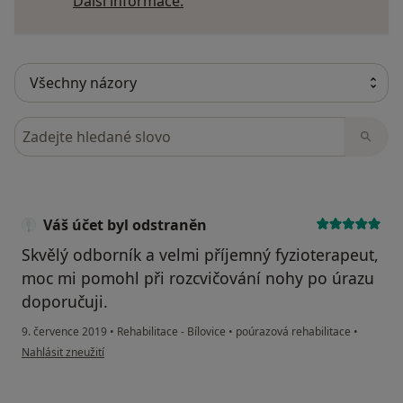
Další informace o názorech
Další informace.
Hledejte v názorech
Váš účet byl odstraněn
Skvělý odborník a velmi příjemný fyzioterapeut,
moc mi pomohl při rozcvičování nohy po úrazu
doporučuji.
9. července 2019
•
Rehabilitace - Bílovice
•
poúrazová rehabilitace
•
podle názoru uživatele Váš účet byl odstraněn
Nahlásit zneužití