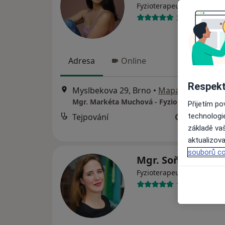
Fyzioterapeut, Diagnostik
30 názorů
Adresa
Online
Respekt
Myslbekova 29, Brno
•
Mapa
Mgr. Markéta Muchová - FyzioBalance Židen
Přijetím p
technologi
Tejpování
Cena nebyla
základě vaš
aktualizova
souborů co
Mgr. Soňa Ranuš
·
Více
Fyzioterapeut
10 názorů