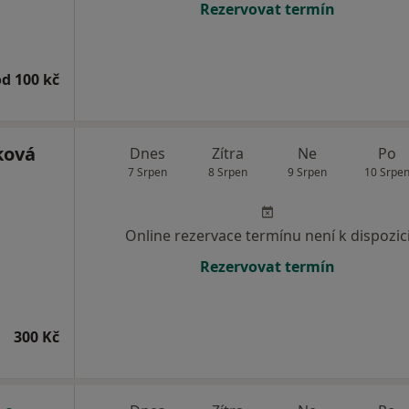
Rezervovat termín
od 100 kč
ková
Dnes
Zítra
Ne
Po
7 Srpen
8 Srpen
9 Srpen
10 Srpe
Online rezervace termínu není k dispozic
Rezervovat termín
300 Kč