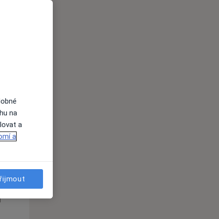
i
dobné
ahu na
lovat a
omí a
Út
St
Čt
n
11 Srpen
12 Srpen
13 Srpen
řijmout
i