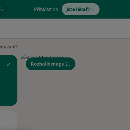
Přihlásit se
Jste lékař?
edávání?
Rozbalit mapu
Út
St
Čt
n
11 Srpen
12 Srpen
13 Srpen