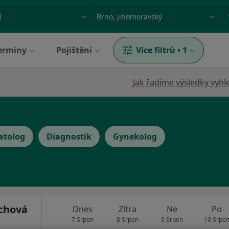
ace, nemoc nebo příjmení
Město nebo region
ermíny
Pojištění
Více filtrů
•
1
Jak řadíme výsledky vyhl
atolog
Diagnostik
Gynekolog
chová
Dnes
Zítra
Ne
Po
7 Srpen
8 Srpen
9 Srpen
10 Srpe