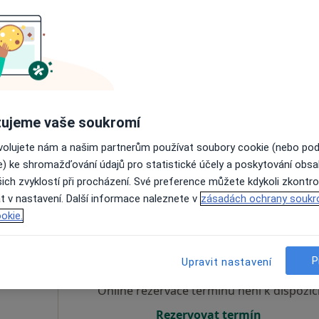
·
Více
Online rezervace termínu není k dispozic
Rezervovat termín
ujeme vaše soukromí
ice
ovolujete nám a našim partnerům používat soubory cookie (nebo po
e) ke shromažďování údajů pro statistické účely a poskytování obs
 přidána
ich zvyklostí při procházení. Své preference můžete kdykoli zkontro
t v nastavení. Další informace naleznete v
zásadách ochrany soukr
okie.
ová
Dnes
Zítra
Ne
Po
7 Srpen
8 Srpen
9 Srpen
10 Srpe
P
Upravit nastavení
Online rezervace termínu není k dispozic
Rezervovat termín