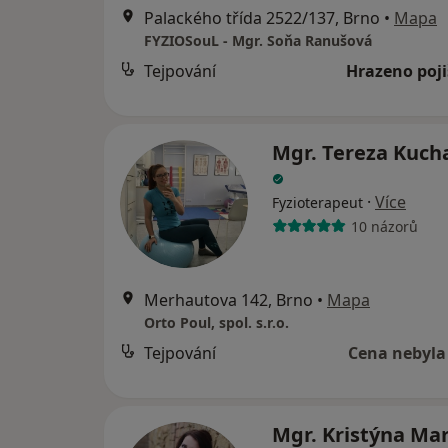
Palackého třída 2522/137, Brno
•
Mapa
FYZIOSouL - Mgr. Soňa Ranušová
Tejpování
Hrazeno poj
Mgr. Tereza Kuch
·
Více
Fyzioterapeut
10 názorů
Merhautova 142, Brno
•
Mapa
Orto Poul, spol. s.r.o.
Tejpování
Cena nebyla
Mgr. Kristýna Ma