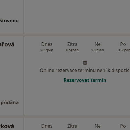
išťovnou
ařová
Dnes
Zítra
Ne
Po
7 Srpen
8 Srpen
9 Srpen
10 Srpe
Online rezervace termínu není k dispozic
Rezervovat termín
 přidána
rková
Dnes
Zítra
Ne
Po