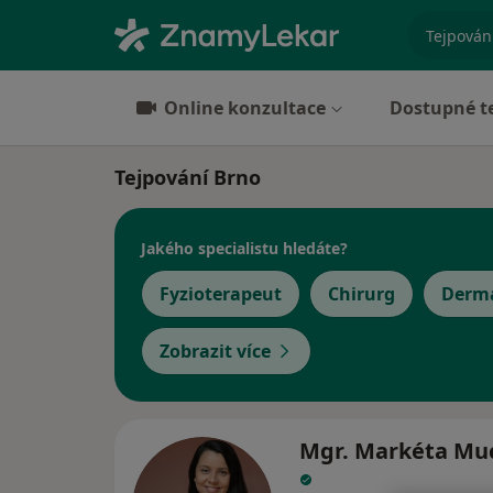
specializ
Online konzultace
Dostupné t
Tejpování Brno
Jakého specialistu hledáte?
Fyzioterapeut
Chirurg
Derm
Zobrazit více
Mgr. Markéta Mu