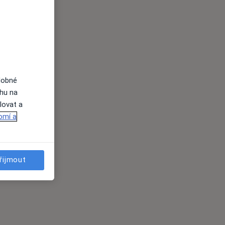
dobné
ahu na
lovat a
omí a
řijmout