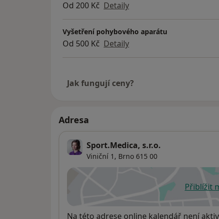
Od 200 Kč
Detaily
Vyšetření pohybového aparátu
Od 500 Kč
Detaily
Jak fungují ceny?
Adresa
Sport.Medica, s.r.o.
Viniční 1,
Brno
615 00
Přiblížit
se
Dostupnost
Na této adrese online kalendář není aktiv