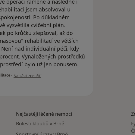
ve operaci ramene a následně i
habilitaci jsem absolvoval u
spokojenosti. Po důkladném
vě vysvětlila cvičební plán.
ek po krůčku zlepšoval, až do
asovou" rehabilitací ve větších
 Není nad individuální péči, kdy
procent. Vynaložených prostředků
a prostředí bylo už jen bonusem.
podle názoru uživatele Váš účet byl odstraněn
litace
•
Nahlásit zneužití
Nejčastěji léčené nemoci
Z
Bolesti kloubů v Brně
F
Č
Sportovní úrazy v Brně