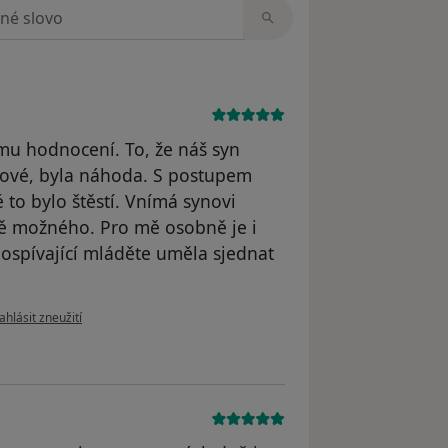
zorech
ímu hodnocení. To, že náš syn
ašové, byla náhoda. S postupem
é to bylo štěstí. Vnímá synovi
aně možného. Pro mě osobně je i
ospívající mláděte uměla sjednat
odle názoru uživatele Váš účet byl odstraněn
ahlásit zneužití