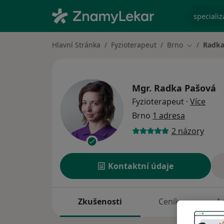
specializ
Hlavní Stránka
Fyzioterapeut
Brno
Radka
Změna měs
Mgr.
Radka Pašová
o spe
Fyzioterapeut
·
Více
Brno
1 adresa
2 názory
Kontaktní údaje
Zkušenosti
Ceník
A