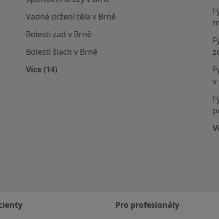
F
Vadné držení těla v Brně
m
Bolesti zad v Brně
F
Bolesti šlach v Brně
z
Více (14)
F
í
Více v kategorii: Nejčastěji léčené nemoci
v
F
p
V
cienty
Pro profesionály