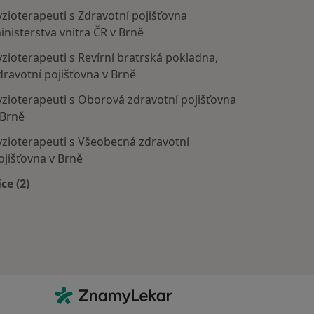
yzioterapeuti s Zdravotní pojišťovna
inisterstva vnitra ČR v Brně
yzioterapeuti s Revírní bratrská pokladna,
dravotní pojišťovna v Brně
yzioterapeuti s Oborová zdravotní pojišťovna
 Brně
yzioterapeuti s Všeobecná zdravotní
ojišťovna v Brně
íce (2)
Více v kategorii: Zdravotní pojišťovny
Kontakt
ZnamyLekar - Hlavní stránka