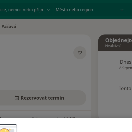
ace, nemoc nebo příjmení
Město nebo region
 Pašová
ta
Objednejt
Neaktivní
cializacích
Dnes
8 Srpen
Tento 
Rezervovat termín
dresy
Názory pacientů (2)