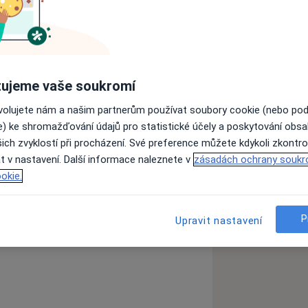
parátu, a to zejména poúrazovou a
ních poruch.
tření volím speciální léčebné techniky
ujeme vaše soukromí
individuálních potřebách každého
rapii a vzájemnou spolupráci vedoucí k
ovolujete nám a našim partnerům používat soubory cookie (nebo po
e) ke shromažďování údajů pro statistické účely a poskytování obs
domácí cvičení.
ich zvyklostí při procházení. Své preference můžete kdykoli zkontro
t v nastavení. Další informace naleznete v
zásadách ochrany soukr
okie.
P
Upravit nastavení
ad
Bolesti páteře
s