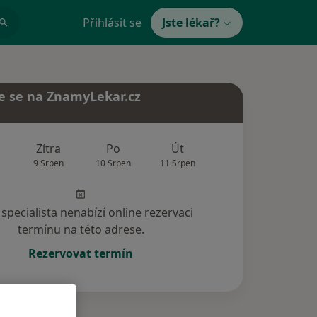
Přihlásit se
Jste lékař?
e se na ZnamyLekar.cz
Zítra
Po
Út
St
Čt
9 Srpen
10 Srpen
11 Srpen
12 Srpen
13 Srp
specialista nenabízí online rezervaci
termínu na této adrese.
Rezervovat termín