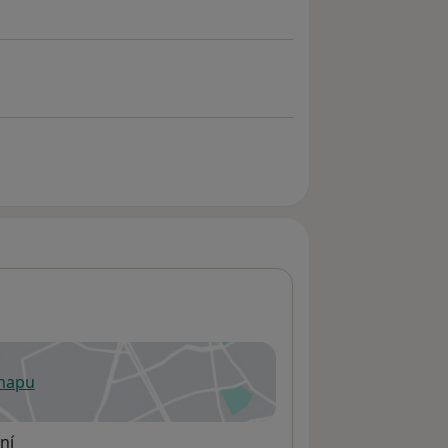
 mapu
 otevře v nové záložce
ní