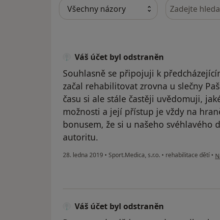
Hledejte v ná
Váš účet byl odstraněn
Souhlasně se připojuji k předcházejíc
začal rehabilitovat zrovna u slečny P
času si ale stále častěji uvědomuji, jak
možnosti a její přístup je vždy na hr
bonusem, že si u našeho svéhlavého d
autoritu.
p
28. ledna 2019
•
Sport.Medica, s.r.o.
•
rehabilitace dětí
•
N
Váš účet byl odstraněn