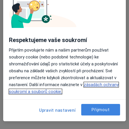
Martina Nováková
Průměrné hodnocení na Apple a Play Store 4.5
Fyzioterapeut
Kněžice
Respektujeme vaše soukromí
Věnceslava Plavcová
Přijetím povolujete nám a našim partnerům používat
soubory cookie (nebo podobné technologie) ke
Fyzioterapeut
shromažďování údajů pro statistické účely a poskytování
Aš
obsahu na základě vašich zvyklostí při procházení. Své
preference můžete kdykoli zkontrolovat a aktualizovat v
nastavení. Další informace naleznete v
zásadách ochrany
Dagmar Klímová
soukromí a souborů cookie.
Fyzioterapeut
Aš
Přijmout
Upravit nastavení
Hana Dufková