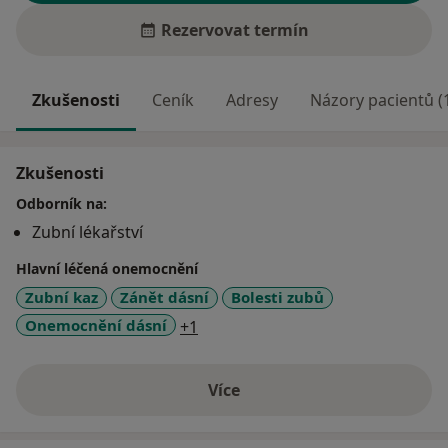
Rezervovat termín
Zkušenosti
Ceník
Adresy
Názory pacientů (
Zkušenosti
Odborník na:
Zubní lékařství
Hlavní léčená onemocnění
Zubní kaz
Zánět dásní
Bolesti zubů
a11y_sr_more_diseases
Onemocnění dásní
+1
Více
o zkušenostech