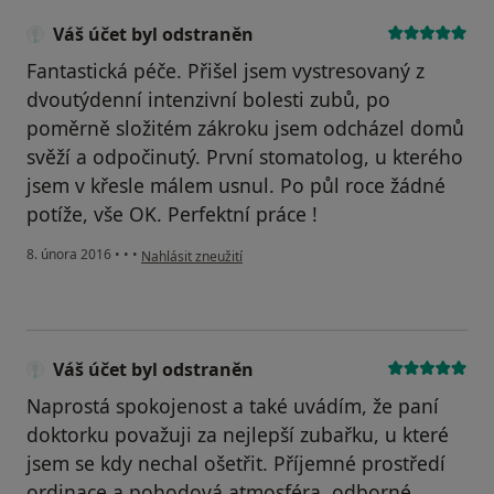
Váš účet byl odstraněn
Fantastická péče. Přišel jsem vystresovaný z
dvoutýdenní intenzivní bolesti zubů, po
poměrně složitém zákroku jsem odcházel domů
svěží a odpočinutý. První stomatolog, u kterého
jsem v křesle málem usnul. Po půl roce žádné
potíže, vše OK. Perfektní práce !
podle názoru uživatele Váš účet byl odstraněn
8. února 2016
•
•
•
Nahlásit zneužití
Váš účet byl odstraněn
Naprostá spokojenost a také uvádím, že paní
doktorku považuji za nejlepší zubařku, u které
jsem se kdy nechal ošetřit. Příjemné prostředí
ordinace a pohodová atmosféra, odborné