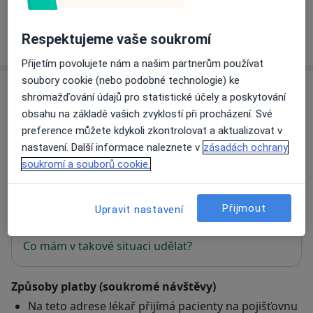
Respektujeme vaše soukromí
Jak fungují ceny?
Přijetím povolujete nám a našim partnerům používat
soubory cookie (nebo podobné technologie) ke
Adresa
shromažďování údajů pro statistické účely a poskytování
obsahu na základě vašich zvyklostí při procházení. Své
Justsmile-zubní ordinace
preference můžete kdykoli zkontrolovat a aktualizovat v
Rokytova 10,
Brno
615 00
nastavení. Další informace naleznete v
zásadách ochrany
soukromí a souborů cookie.
Přiblížit mapu
se otevře v nové záložce
Přijmout
Upravit nastavení
Dostupnost
Na této adrese online kalendář není aktivní
Co mám v takové situaci udělat?
Způsoby platby (soukromé návštěvy)
Na teto adrese lékař přijímá pacienty na pojišťovnu