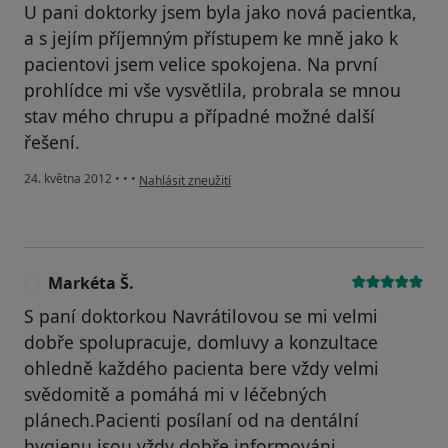
U pani doktorky jsem byla jako nová pacientka,
a s jejím příjemným přístupem ke mně jako k
pacientovi jsem velice spokojena. Na první
prohlídce mi vše vysvětlila, probrala se mnou
stav mého chrupu a případné možné další
řešení.
podle názoru uživatele Váš účet byl odstraněn
24. května 2012
•
•
•
Nahlásit zneužití
Markéta Š.
M
S paní doktorkou Navrátilovou se mi velmi
dobře spolupracuje, domluvy a konzultace
ohledně každého pacienta bere vždy velmi
svědomitě a pomáhá mi v léčebných
plánech.Pacienti posílaní od na dentální
hygienu jsou vždy dobře informováni,