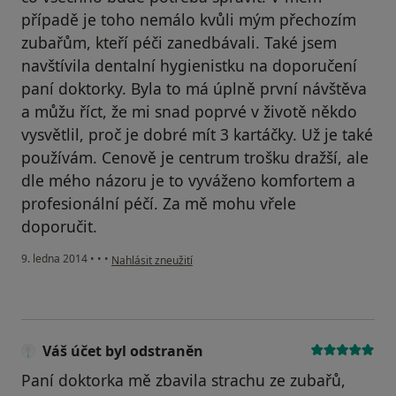
případě je toho nemálo kvůli mým přechozím
zubařům, kteří péči zanedbávali. Také jsem
navštívila dentalní hygienistku na doporučení
paní doktorky. Byla to má úplně první návštěva
a můžu říct, že mi snad poprvé v životě někdo
vysvětlil, proč je dobré mít 3 kartáčky. Už je také
používám. Cenově je centrum trošku dražší, ale
dle mého názoru je to vyváženo komfortem a
profesionální péčí. Za mě mohu vřele
doporučit.
podle názoru uživatele Váš účet byl odstraněn
9. ledna 2014
•
•
•
Nahlásit zneužití
Váš účet byl odstraněn
Paní doktorka mě zbavila strachu ze zubařů,