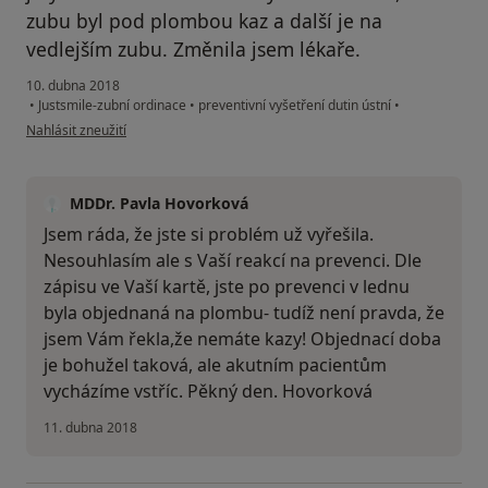
zubu byl pod plombou kaz a další je na
vedlejším zubu. Změnila jsem lékaře.
10. dubna 2018
•
Justsmile-zubní ordinace
•
preventivní vyšetření dutin ústní
•
podle názoru uživatele Váš účet byl odstraněn
Nahlásit zneužití
MDDr. Pavla Hovorková
Jsem ráda, že jste si problém už vyřešila.
Nesouhlasím ale s Vaší reakcí na prevenci. Dle
zápisu ve Vaší kartě, jste po prevenci v lednu
byla objednaná na plombu- tudíž není pravda, že
jsem Vám řekla,že nemáte kazy! Objednací doba
je bohužel taková, ale akutním pacientům
vycházíme vstříc. Pěkný den. Hovorková
11. dubna 2018