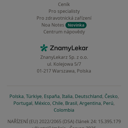
Ceník
Pro specialisty
Pro zdravotnická zařízení
Noa Notes
Novinka
Centrum nápovědy
Kontakt
ZnamyLekar - Hlavní stránka
ZnanyLekarz Sp. z o.o.
ul. Kolejowa 5/7
01-217 Warszawa, Polska
se otevře v nové záložce
se otevře v nové záložce
se otevře v nové záložce
se otevře v nové záložce
se otevře v 
se o
Polska
,
Türkiye
,
España
,
Italia
,
Deutschland
,
Česko
,
se otevře v nové záložce
se otevře v nové záložce
se otevře v nové záložce
se otevře v nové záložc
se otevře v 
se ote
Portugal
,
México
,
Chile
,
Brasil
,
Argentina
,
Perú
,
se otevře v nové záložce
Colombia
NAŘÍZENÍ (EU) 2022/2065 (DSA) článek 24: 15.395.179