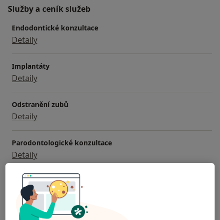
Služby a ceník služeb
Endodontické konzultace
Detaily
Implantáty
Detaily
Odstranění zubů
Detaily
Parodontologické konzultace
Detaily
Zubní chirurgie
Detaily
+1 služba