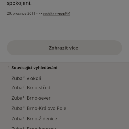
spokojeni.
podle názoru uživatele Váš účet byl odstraněn
20. prosince 2011
•
•
•
Nahlásit zneužití
Zobrazit více
výše uvedené názory
Související vyhledávání
Zubaři v okolí
Zubaři Brno-střed
Zubaři Brno-sever
Zubaři Brno-Královo Pole
Zubaři Brno-Židenice
Zubaři Brno-Jundrov