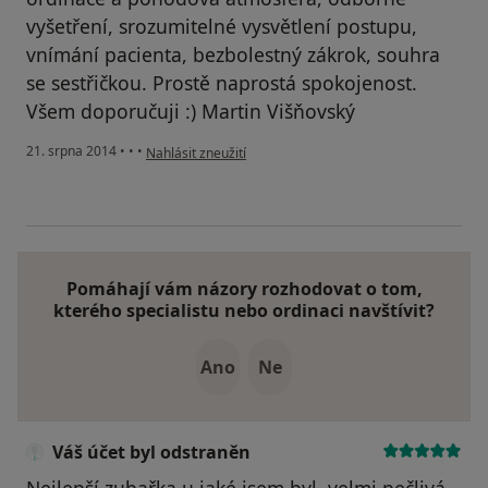
vyšetření, srozumitelné vysvětlení postupu,
vnímání pacienta, bezbolestný zákrok, souhra
se sestřičkou. Prostě naprostá spokojenost.
Všem doporučuji :) Martin Višňovský
podle názoru uživatele Váš účet byl odstraněn
21. srpna 2014
•
•
•
Nahlásit zneužití
Pomáhají vám názory rozhodovat o tom,
kterého specialistu nebo ordinaci navštívit?
Ano
Ne
Váš účet byl odstraněn