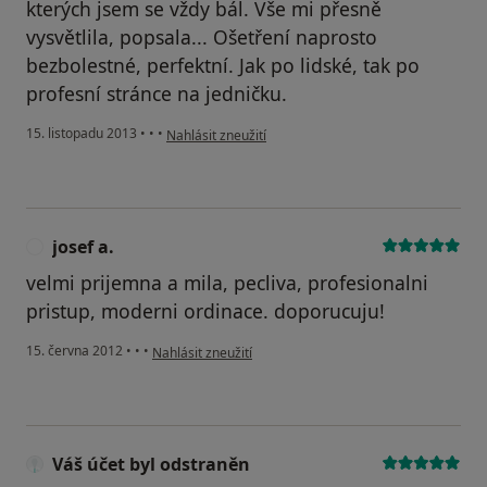
kterých jsem se vždy bál. Vše mi přesně
vysvětlila, popsala... Ošetření naprosto
bezbolestné, perfektní. Jak po lidské, tak po
profesní stránce na jedničku.
podle názoru uživatele Váš účet byl odstraněn
15. listopadu 2013
•
•
•
Nahlásit zneužití
josef a.
J
velmi prijemna a mila, pecliva, profesionalni
pristup, moderni ordinace. doporucuju!
podle názoru uživatele josef a.
15. června 2012
•
•
•
Nahlásit zneužití
Váš účet byl odstraněn