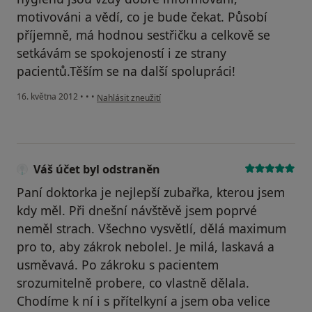
motivováni a vědí, co je bude čekat. Působí
příjemně, má hodnou sestřičku a celkově se
setkávám se spokojeností i ze strany
pacientů.Těším se na další spolupráci!
podle názoru uživatele Markéta Š.
16. května 2012
•
•
•
Nahlásit zneužití
Váš účet byl odstraněn
Paní doktorka je nejlepší zubařka, kterou jsem
kdy měl. Při dnešní návštěvě jsem poprvé
neměl strach. Všechno vysvětlí, dělá maximum
pro to, aby zákrok nebolel. Je milá, laskavá a
usměvavá. Po zákroku s pacientem
srozumitelně probere, co vlastně dělala.
Chodíme k ní i s přítelkyní a jsem oba velice