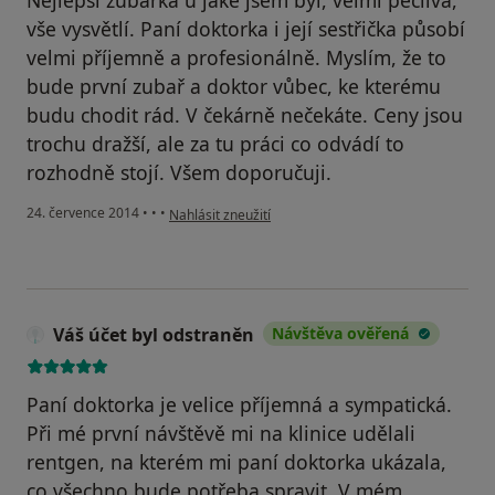
Nejlepší zubařka u jaké jsem byl, velmi pečlivá,
vše vysvětlí. Paní doktorka i její sestřička působí
velmi příjemně a profesionálně. Myslím, že to
bude první zubař a doktor vůbec, ke kterému
budu chodit rád. V čekárně nečekáte. Ceny jsou
trochu dražší, ale za tu práci co odvádí to
rozhodně stojí. Všem doporučuji.
podle názoru uživatele Váš účet byl odstraněn
24. července 2014
•
•
•
Nahlásit zneužití
Váš účet byl odstraněn
Návštěva ověřená
Paní doktorka je velice příjemná a sympatická.
Při mé první návštěvě mi na klinice udělali
rentgen, na kterém mi paní doktorka ukázala,
co všechno bude potřeba spravit. V mém