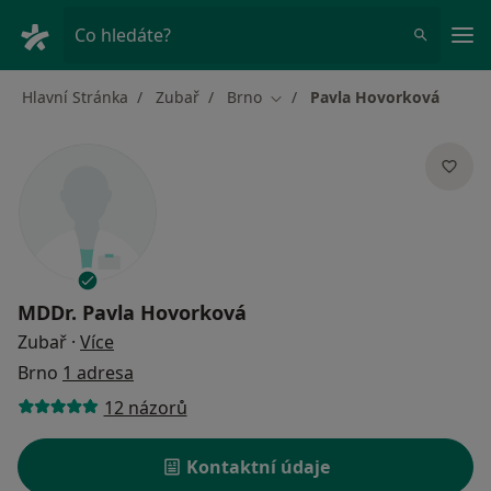
Hla
Co hledáte?
Hlavní Stránka
Zubař
Brno
Pavla Hovorková
Změna města
MDDr.
Pavla Hovorková
o specializacích
Zubař
·
Více
Brno
1 adresa
12 názorů
Kontaktní údaje