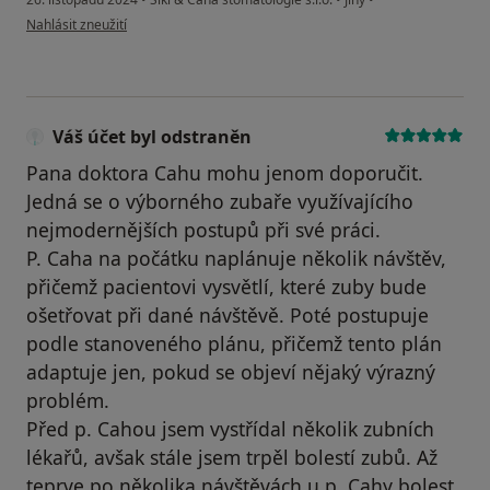
podle názoru uživatele Helena
Nahlásit zneužití
Váš účet byl odstraněn
Pana doktora Cahu mohu jenom doporučit.
Jedná se o výborného zubaře využívajícího
nejmodernějších postupů při své práci.
P. Caha na počátku naplánuje několik návštěv,
přičemž pacientovi vysvětlí, které zuby bude
ošetřovat při dané návštěvě. Poté postupuje
podle stanoveného plánu, přičemž tento plán
adaptuje jen, pokud se objeví nějaký výrazný
problém.
Před p. Cahou jsem vystřídal několik zubních
lékařů, avšak stále jsem trpěl bolestí zubů. Až
teprve po několika návštěvách u p. Cahy bolest