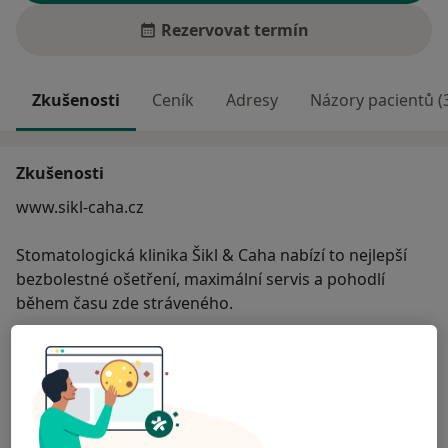
Rezervovat termín
Zkušenosti
Ceník
Adresy
Názory pacientů (
Zkušenosti
www.sikl-caha.cz
Stomatologická klinika Šikl & Caha nabízí to nejlepší
bezbolestné ošetření, maximální servis a pohodlí
během času zde stráveného.
Odborník na:
Zubní lékařství
Hlavní léčená onemocnění
Zubní kaz
Onemocnění dásní
Bolesti zubů