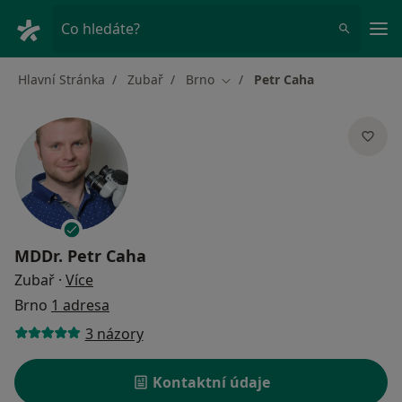
Hla
Co hledáte?
Hlavní Stránka
Zubař
Brno
Petr Caha
Změna města
MDDr.
Petr Caha
o specializacích
Zubař
·
Více
Brno
1 adresa
3 názory
Kontaktní údaje