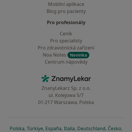
Mobilní aplikace
Blog pro pacienty
Pro profesionály
Ceník
Pro specialisty
Pro zdravotnická zařízení
Noa Notes
Novinka
Centrum nápovědy
Kontakt
ZnamyLekar - Hlavní stránka
ZnanyLekarz Sp. z o.o.
ul. Kolejowa 5/7
01-217 Warszawa, Polska
se otevře v nové záložce
se otevře v nové záložce
se otevře v nové záložce
se otevře v nové záložce
se otevře v 
se o
Polska
,
Türkiye
,
España
,
Italia
,
Deutschland
,
Česko
,