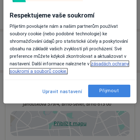
Respektujeme vaše soukromí
Více
o zkušenostech
Přijetím povolujete nám a našim partnerům používat
soubory cookie (nebo podobné technologie) ke
Služby a ceník služeb
shromažďování údajů pro statistické účely a poskytování
obsahu na základě vašich zvyklostí při procházení. Své
preference můžete kdykoli zkontrolovat a aktualizovat v
Jak fungují ceny?
nastavení. Další informace naleznete v
zásadách ochrany
soukromí a souborů cookie.
Adresa
Přijmout
Upravit nastavení
Šikl & Caha stomatologie s.r.o.
Janouškova 579/4,
Brno-sever
,
Brno
613 00
Přiblížit mapu
se otevře v nové záložce