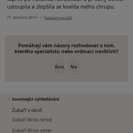
ustoupila a zlepšila se kvalita mého chrupu.
podle názoru uživatele Váš účet byl odstraněn
21. prosince 2015
•
•
•
Nahlásit zneužití
Pomáhají vám názory rozhodovat o tom,
kterého specialistu nebo ordinaci navštívit?
Ano
Ne
Související vyhledávání
Zubaři v okolí
Zubaři Brno-střed
Zubaři Brno-sever