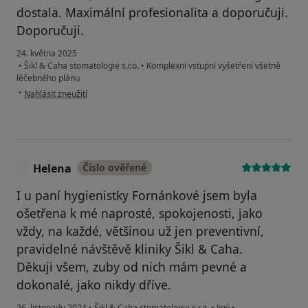
dostala. Maximální profesionalita a doporučuji.
Doporučuji.
24. května 2025
•
Šikl & Caha stomatologie s.r.o.
•
Komplexní vstupní vyšetření všetně
léčebného plánu
podle názoru uživatele Ivan Herodek
•
Nahlásit zneužití
Helena
Číslo ověřené
H
I u paní hygienistky Fornánkové jsem byla
ošetřena k mé naprosté, spokojenosti, jako
vždy, na každé, většinou už jen preventivní,
pravidelné návštěvě kliniky Šikl & Caha.
Děkuji všem, zuby od nich mám pevné a
dokonalé, jako nikdy dříve.
26. listopadu 2024
•
Šikl & Caha stomatologie s.r.o.
•
Jiný
•