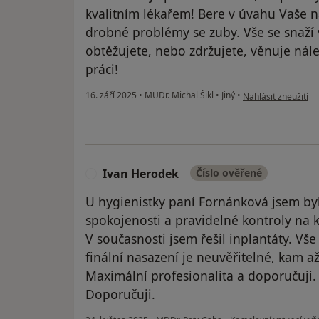
kvalitním lékařem! Bere v úvahu Vaše 
drobné problémy se zuby. Vše se snaží v
obtěžujete, nebo zdržujete, věnuje nálež
práci!
podle názoru uživat
16. září 2025
•
MUDr. Michal Šikl
•
Jiný
•
Nahlásit zneužití
Ivan Herodek
Číslo ověřené
I
U hygienistky paní Fornánková jsem by
spokojenosti a pravidelné kontroly na kl
V současnosti jsem řešil inplantáty. Vš
finální nasazení je neuvěřitelné, kam a
Maximální profesionalita a doporučuji.
Doporučuji.