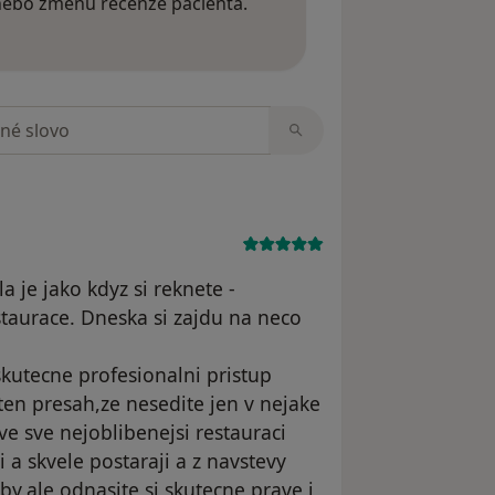
 nebo změnu recenze pacienta.
 o názorech
zorech
 je jako kdyz si reknete -
taurace. Dneska si zajdu na neco
skutecne profesionalni pristup
en presah,ze nesedite jen v nejake
e sve nejoblibenejsi restauraci
a skvele postaraji a z navstevy
,ale odnasite si skutecne prave i