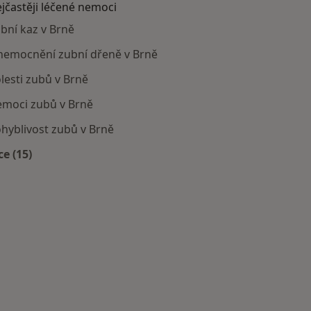
jčastěji léčené nemoci
bní kaz v Brně
emocnění zubní dřeně v Brně
lesti zubů v Brně
moci zubů v Brně
hyblivost zubů v Brně
ce (15)
Více v kategorii: Nejčastěji léčené nemoci
cká zařízení