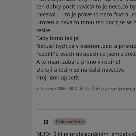
ten dobry pocit navic!A to je neco,co b
necekal... - to je prave to neco "extra"
uroven a dava to tomu ten pocit,ze se n
tesite.
Tady tomu tak je!
Netusil bych,ze v osetreni,peci a prist
rozdil!Po vsech utrapach,co jsem s dokto
A to mam zubare primo v rodine!
Dekuji a tesim se na dalsi navstevu
Preji Bon appetit
podle názoru uži
3. července 2026
•
MUDr. Michal Šikl
•
Jiný
•
Nahlásit zneuži
JB
Číslo ověřené
J
MUDr. Šikl je profesionálním, empatick