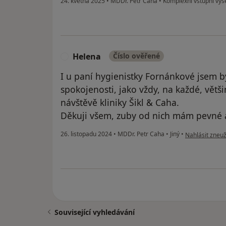
24. května 2025
•
MDDr. Petr Caha
•
Komplexní vstupní vyš
Helena
Číslo ověřené
H
I u paní hygienistky Fornánkové jsem b
spokojenosti, jako vždy, na každé, větš
návštěvě kliniky Šikl & Caha.
Děkuji všem, zuby od nich mám pevné a
podle názoru u
26. listopadu 2024
•
MDDr. Petr Caha
•
Jiný
•
Nahlásit zneuž
Související vyhledávání