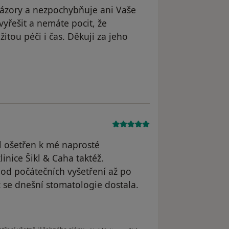
názory a nezpochybňuje ani Vaše
yřešit a nemáte pocit, že
itou péči i čas. Děkuji za jeho
ele JB
l ošetřen k mé naprosté
inice Šikl & Caha taktéž.
e od počátečních vyšetření až po
ž se dnešní stomatologie dostala.
podle názoru uživatele Ivan Herodek