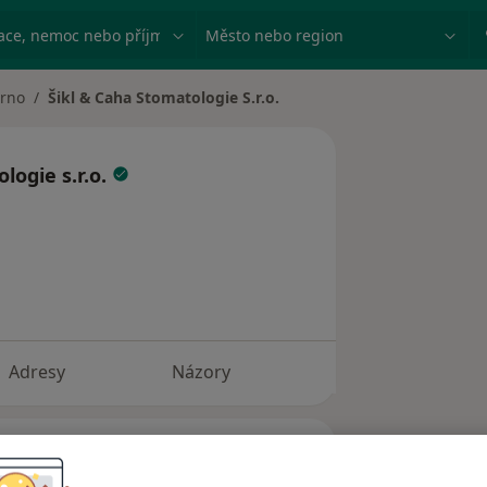
ace, nemoc nebo příjmení
Město nebo region
rno
Šikl & Caha Stomatologie S.r.o.
 města
logie s.r.o.
Adresy
Názory
a se záměrem poskytnout pacientům to