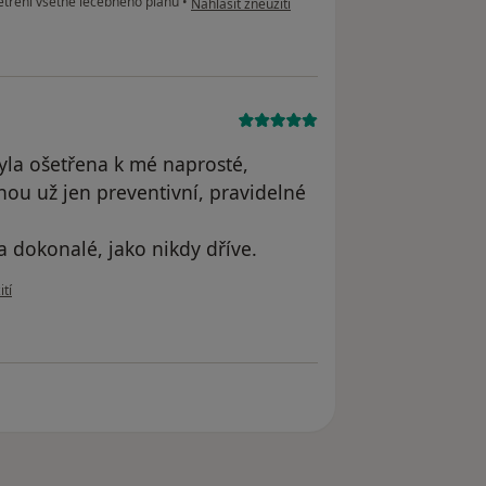
etření všetně léčebného plánu
•
Nahlásit zneužití
yla ošetřena k mé naprosté,
inou už jen preventivní, pravidelné
 dokonalé, jako nikdy dříve.
živatele Helena
ití