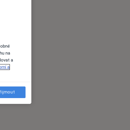
dobné
ahu na
lovat a
omí a
řijmout