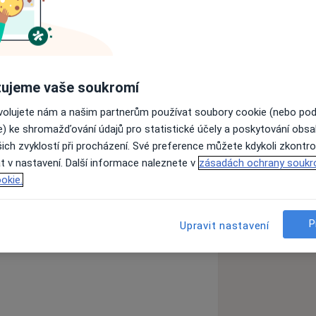
ervis a pohodlí během času zde
ujeme vaše soukromí
ovolujete nám a našim partnerům používat soubory cookie (nebo po
e) ke shromažďování údajů pro statistické účely a poskytování obs
ich zvyklostí při procházení. Své preference můžete kdykoli zkontro
t v nastavení. Další informace naleznete v
zásadách ochrany soukr
okie.
P
Upravit nastavení