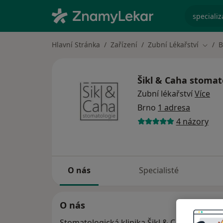
specializ
Hlavní Stránka
Zařízení
Zubní Lékařství
B
Změna
Šikl & Caha stomato
Zubní lékařství
Více
Brno
1 adresa
4 názory
O nás
Specialisté
O nás
Stomatologická klinika Šikl & Caha vznikl