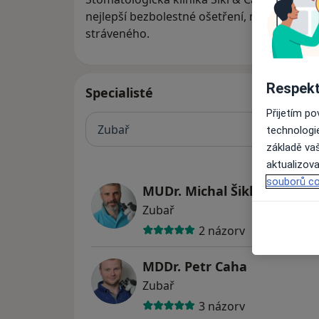
nejlepší bezbolestné ošetření, maximální s
stráveného.
Respekt
Specialisté
Přijetím p
Zubař
technologi
základě vaš
aktualizova
souborů co
MUDr. Michal Šikl
Zubař
2 názory
MDDr. Petr Caha
Zubař
3 názory