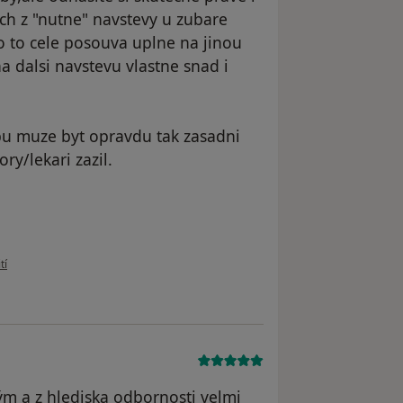
ych z "nutne" navstevy u zubare
,co to cele posouva uplne na jinou
a dalsi navstevu vlastne snad i
upu muze byt opravdu tak zasadni
ry/lekari zazil.
vatele J. E. Vlašic
tí
ým a z hlediska odbornosti velmi