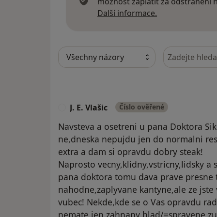
možnost zaplatit za odstranění
Další informace
Další informace.
Hledejte v ná
J. E. Vlašic
Číslo ověřené
J
Navsteva a osetreni u pana Doktora Sikla
ne,dneska nepujdu jen do normalni res
extra a dam si opravdu dobry steak!
Naprosto vecny,klidny,vstricny,lidsky a 
pana doktora tomu dava prave presne t
nahodne,zaplyvane kantyne,ale ze jste v
vubec! Nekde,kde se o Vas opravdu radi 
nemate jen zahnany hlad/=spravene zuby