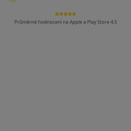
Hybešova 43/289, Brno
•
Mapa
IMMUNO-FLOW, s.r.o.
Průměrné hodnocení na Apple a Play Store 4.5
Tento specialista nenabízí online rezervaci termínu na této adrese.
Rezervovat termín
MUDr. Lucie NEČASOVÁ
Zubař
Rodkovského 2, Blansko
•
Mapa
MUDr. NEČASOVÁ Lucie