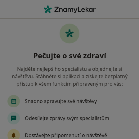
Hla
Zubař • Brno, jihomoravský
Filtry
• 1
Mapa
Doporučení zubaři s Vojenská zdravotní
Pečujte o své zdraví
pojišťovna ČR Brno
Jak řadíme výsledky vyhledávání?
Najděte nejlepšího specialistu a objednejte si
návštěvu. Stáhněte si aplikaci a získejte bezplatný
přístup k všem funkcím připraveným pro vás:
Snadno spravujte své návštěvy
Odesílejte zprávy svým specialistům
MUDr. Eva Orálková
Dostávejte připomenutí o návštěvě
Zubař