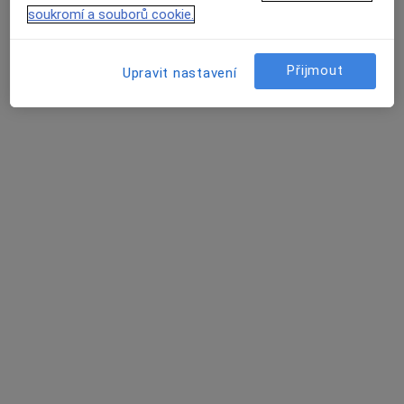
soukromí a souborů cookie.
Přijmout
Upravit nastavení
MUDr. Marie Pokorná
Zubař
3 názory
Gellhornova 2, Blansko
•
Mapa
Praktický zubní lékař
Tento specialista nenabízí online rezervaci termínu na této adrese.
Rezervovat termín