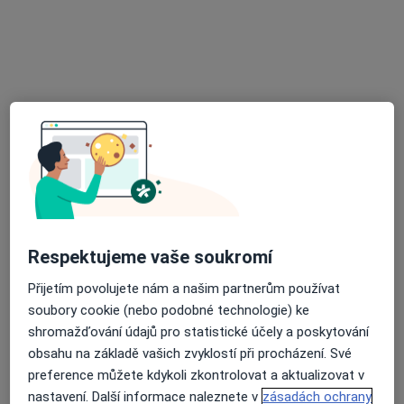
Rezervovat termín
MUDr. Iva Kučerová
Respektujeme vaše soukromí
Zubař
8 názorů
Přijetím povolujete nám a našim partnerům používat
soubory cookie (nebo podobné technologie) ke
Rybkova 9/338, Brno
•
Mapa
shromažďování údajů pro statistické účely a poskytování
Praktická zubní lékařka
obsahu na základě vašich zvyklostí při procházení. Své
Tento specialista nenabízí online rezervaci termínu na této adrese.
preference můžete kdykoli zkontrolovat a aktualizovat v
nastavení. Další informace naleznete v
zásadách ochrany
Rezervovat termín