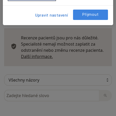
Přijmout
Upravit nastavení
14 názorů
Recenze pacientů jsou pro nás důležité.
Specialisté nemají možnost zaplatit za
odstranění nebo změnu recenze pacienta.
Další informace o názorech
Další informace.
Hledejte v názorech