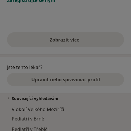
Zaregistrujte se nyní
Zobrazit více
výše uvedené názory
Jste tento lékař?
Upravit nebo spravovat profil
Související vyhledávání
V okolí Velkého Meziříčí
Pediatři v Brně
Pediatři v Třebíči