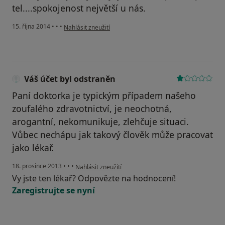
tel....spokojenost největší u nás.
podle názoru uživatele Váš účet byl odstraněn
15. října 2014
•
•
•
Nahlásit zneužití
Váš účet byl odstraněn
Paní doktorka je typickým případem našeho
zoufalého zdravotnictví, je neochotná,
arogantní, nekomunikuje, zlehčuje situaci.
Vůbec nechápu jak takový člověk může pracovat
jako lékař.
podle názoru uživatele Váš účet byl odstraněn
18. prosince 2013
•
•
•
Nahlásit zneužití
Vy jste ten lékař? Odpovězte na hodnocení!
Zaregistrujte se nyní