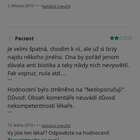
podle názoru uživatele Pacient
3. března 2010
•
•
•
Nahlásit zneužití
Pacient
Je velmi špatná, chodím k ní, ale už si brzy
najdu někoho jiného. Ona by pořád jenom
dávala anti biotika a taky nikdy nich nevysvětlí.
Fak vopruz, nula atd....
```
Hodnocení bylo změněno na "Nedoporučuji".
Důvod: Obsah komentáře neuvádí důvod
nekompetentnosti lékaře.
```
podle názoru uživatele Pacient
15. ledna 2010
•
•
•
Nahlásit zneužití
Vy jste ten lékař? Odpovězte na hodnocení!