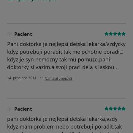
Pacient
Pani doktorka je nejlepsi detska lekarka.Vzdycky
kdyz potrebuji poradit tak me ochotne poradi.I
kdyz je syn nemocny tak mu pomuze.pani
doktorky si vazim.a svoji praci dela s laskou .
podle názoru uživatele Pacient
14. prosince 2011
•
•
•
Nahlásit zneužití
Pacient
pani doktorka je nejlepsi detska lekarka,vzdy
kdyz mam problem nebo potrebuji poradit.tak