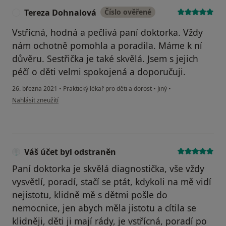
Tereza Dohnalová
Číslo ověřené
T
Vstřícná, hodná a pečlivá paní doktorka. Vždy
nám ochotně pomohla a poradila. Máme k ní
důvěru. Sestřička je také skvělá. Jsem s jejich
péčí o děti velmi spokojená a doporučuji.
26. března 2021
•
Praktický lékař pro děti a dorost
•
Jiný
•
podle názoru uživatele Tereza Dohnalová
Nahlásit zneužití
Váš účet byl odstraněn
Paní doktorka je skvělá diagnostička, vše vždy
vysvětlí, poradí, stačí se ptát, kdykoli na mě vidí
nejistotu, klidně mě s dětmi pošle do
nemocnice, jen abych měla jistotu a cítila se
klidněji, děti ji mají rády, je vstřícná, poradí po