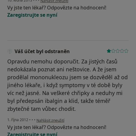
10. ledna 2013
•
•
•
Nahlásit zneužití
Vy jste ten lékař? Odpovězte na hodnocení!
Zaregistrujte se nyní
Váš účet byl odstraněn
Opravdu nemohu doporučit. Za jistých časů
nedokázala poznat ani neštovice. A že jsem
prodělal mononukleozu jsem se dozvěděl až od
jiného lékaře, i když symptomy v té době byly
víc než jasné. Na veškeré chřipky a neduhy mi
byl předepsán ibalgin a klid, takže téměř
zbytečné tam vůbec chodit.
podle názoru uživatele Váš účet byl odstraněn
1. října 2012
•
•
•
Nahlásit zneužití
Vy jste ten lékař? Odpovězte na hodnocení!
Zaregistrujte se nyní