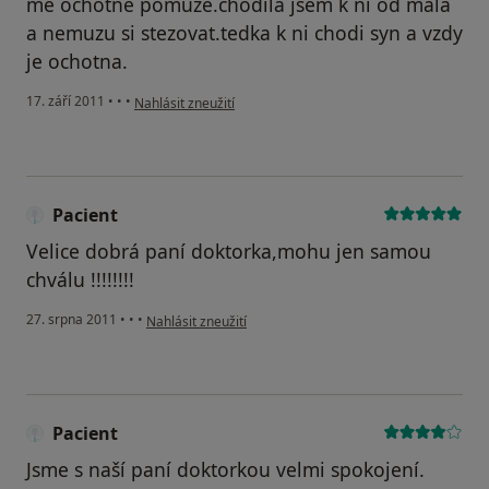
me ochotne pomuze.chodila jsem k ni od mala
a nemuzu si stezovat.tedka k ni chodi syn a vzdy
je ochotna.
podle názoru uživatele Pacient
17. září 2011
•
•
•
Nahlásit zneužití
Pacient
Velice dobrá paní doktorka,mohu jen samou
chválu !!!!!!!!
podle názoru uživatele Pacient
27. srpna 2011
•
•
•
Nahlásit zneužití
Pacient
Jsme s naší paní doktorkou velmi spokojení.