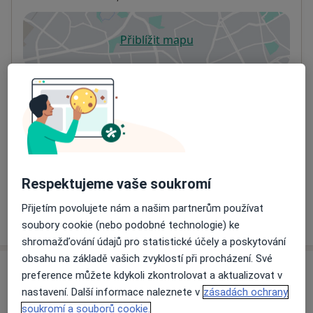
Přiblížit mapu
se otevře v nové záložce
Dostupnost
Na této adrese online kalendář není aktivní
Co mám v takové situaci udělat?
Způsoby platby (soukromé návštěvy)
Na teto adrese lékař přijímá pacienty na pojišťovnu
Detaily
Respektujeme vaše soukromí
Přijetím povolujete nám a našim partnerům používat
Více
o adrese
soubory cookie (nebo podobné technologie) ke
shromažďování údajů pro statistické účely a poskytování
obsahu na základě vašich zvyklostí při procházení. Své
Názory
preference můžete kdykoli zkontrolovat a aktualizovat v
nastavení. Další informace naleznete v
zásadách ochrany
Přidejte svůj názor
soukromí a souborů cookie.