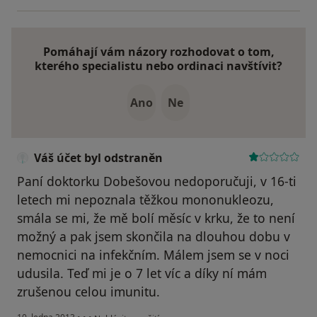
Pomáhají vám názory rozhodovat o tom,
kterého specialistu nebo ordinaci navštívit?
Ano
Ne
Váš účet byl odstraněn
Paní doktorku Dobešovou nedoporučuji, v 16-ti
letech mi nepoznala těžkou mononukleozu,
smála se mi, že mě bolí měsíc v krku, že to není
možný a pak jsem skončila na dlouhou dobu v
nemocnici na infekčním. Málem jsem se v noci
udusila. Teď mi je o 7 let víc a díky ní mám
zrušenou celou imunitu.
podle názoru uživatele Váš účet byl odstraněn