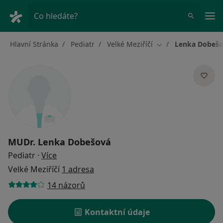
Hla
Co hledáte?
Hlavní Stránka
Pediatr
Velké Meziříčí
Lenka Dobeš
Změna města
MUDr.
Lenka Dobešová
o specializacích
Pediatr
·
Více
Velké Meziříčí
1 adresa
14 názorů
Kontaktní údaje