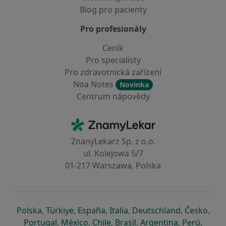
Blog pro pacienty
Pro profesionály
Ceník
Pro specialisty
Pro zdravotnická zařízení
Noa Notes
Novinka
Centrum nápovědy
Kontakt
ZnamyLekar - Hlavní stránka
ZnanyLekarz Sp. z o.o.
ul. Kolejowa 5/7
01-217 Warszawa, Polska
se otevře v nové záložce
se otevře v nové záložce
se otevře v nové záložce
se otevře v nové záložce
se otevře v 
se o
Polska
,
Türkiye
,
España
,
Italia
,
Deutschland
,
Česko
,
se otevře v nové záložce
se otevře v nové záložce
se otevře v nové záložce
se otevře v nové záložc
se otevře v 
se ote
Portugal
,
México
,
Chile
,
Brasil
,
Argentina
,
Perú
,