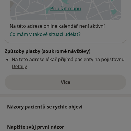
Přiblížit mapu
se otevře v nové záložce
Dostupnost
Na této adrese online kalendář není aktivní
Co mám v takové situaci udělat?
Způsoby platby (soukromé návštěvy)
Na teto adrese lékař přijímá pacienty na pojišťovnu
Detaily
Více
o adrese
Názory pacientů se rychle objeví
Napište svůj první názor