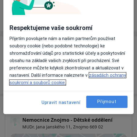
Rezervovat termín
Ceník
Adresy
Názory pacientů
Respektujeme vaše soukromí
Přijetím povolujete nám a našim partnerům používat
soubory cookie (nebo podobné technologie) ke
Ceník
shromažďování údajů pro statistické účely a poskytování
Informace o službách a cenách nejsou k dispozici
obsahu na základě vašich zvyklostí při procházení. Své
Tento specialista ještě nepřidával žádné informace o
preference můžete kdykoli zkontrolovat a aktualizovat v
svých službách.
nastavení. Další informace naleznete v
zásadách ochrany
soukromí a souborů cookie.
Přijmout
Upravit nastavení
Adresa
Nemocnice Znojmo - Dětské oddělení
MUDr. Jana Janského 11,
Znojmo
669 02