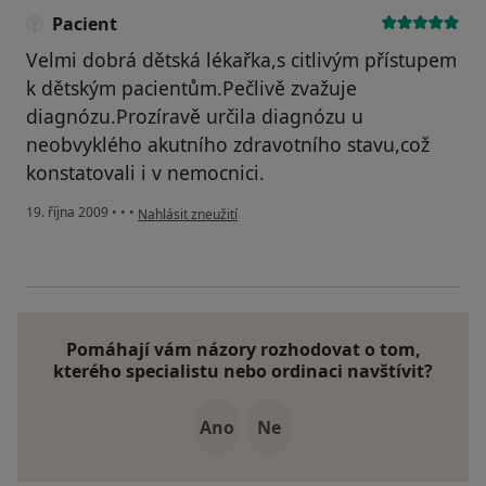
Pacient
Velmi dobrá dětská lékařka,s citlivým přístupem
k dětským pacientům.Pečlivě zvažuje
diagnózu.Prozíravě určila diagnózu u
neobvyklého akutního zdravotního stavu,což
konstatovali i v nemocnici.
podle názoru uživatele Pacient
19. října 2009
•
•
•
Nahlásit zneužití
Pomáhají vám názory rozhodovat o tom,
kterého specialistu nebo ordinaci navštívit?
Ano
Ne