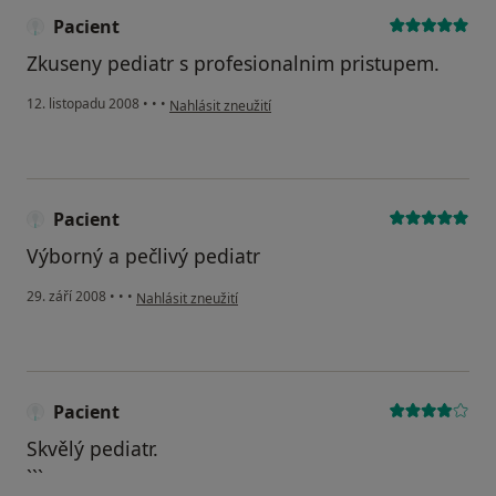
Pacient
Zkuseny pediatr s profesionalnim pristupem.
podle názoru uživatele Pacient
12. listopadu 2008
•
•
•
Nahlásit zneužití
Pacient
Výborný a pečlivý pediatr
podle názoru uživatele Pacient
29. září 2008
•
•
•
Nahlásit zneužití
Pacient
Skvělý pediatr.
```