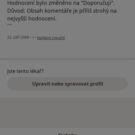
Hodnocení bylo změněno na "Doporučuji".
Důvod: Obsah komentáře je příliš strohý na
nejvyšší hodnocení.
```
podle názoru uživatele Pacient
22. září 2008
•
•
•
Nahlásit zneužití
Jste tento lékař?
Upravit nebo spravovat profil