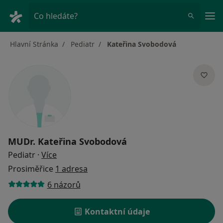
Hla
Co hledáte?
Hlavní Stránka
Pediatr
Kateřina Svobodová
MUDr.
Kateřina Svobodová
o specializacích
Pediatr
·
Více
Prosiměřice
1 adresa
6 názorů
Kontaktní údaje