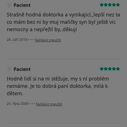
Pacient
Strašně hodná doktorka a vynikajicí,,lepší nez ta
co mám bez ni by muj maličky syn byl ještě vic
nemocny a nepřežil by,.děkuji
podle názoru uživatele Pacient
28. září 2010
•
•
•
Nahlásit zneužití
Pacient
Hodně lidí si na ni stěžuje, my s ní problém
nemáme. Je to dobrá paní doktorka, milá k
dětem.
podle názoru uživatele Pacient
25. října 2009
•
•
•
Nahlásit zneužití