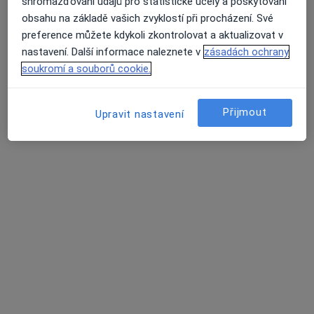
shromažďování údajů pro statistické účely a poskytování
Tento specialista nenabízí online rezervaci termínu na této adrese.
obsahu na základě vašich zvyklostí při procházení. Své
preference můžete kdykoli zkontrolovat a aktualizovat v
Rezervovat termín
nastavení. Další informace naleznete v
zásadách ochrany
soukromí a souborů cookie.
Přijmout
Upravit nastavení
Šárka Mohlerová
Oční lékař
Sušilovo náměstí 5, Olomouc
•
Mapa
Vojenská nemocnice Olomouc
Tento specialista nenabízí online rezervaci termínu na této adrese.
Rezervovat termín