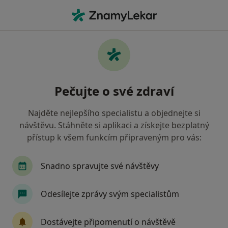
Hla
Oční Lékař • Přerov, olomoucký
Filtry
• 1
Mapa
Doporučení oční lékaři s Zdravotní
Pečujte o své zdraví
pojišťovna ministerstva vnitra ČR Přerov
Jak řadíme výsledky vyhledávání?
Najděte nejlepšího specialistu a objednejte si
návštěvu. Stáhněte si aplikaci a získejte bezplatný
přístup k všem funkcím připraveným pro vás:
Snadno spravujte své návštěvy
Odesílejte zprávy svým specialistům
MUDr. Ondřej Vláčil
Dostávejte připomenutí o návštěvě
·
Více
Oční lékař