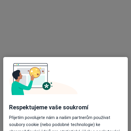
Na Šibeníku 914/1, Olomouc
•
Mapa
TOP OKO s.r.o. oční ordinace
Tento specialista nenabízí online rezervaci termínu na této adrese.
Rezervovat termín
MUDr. Jaromíra Mohaplová
Respektujeme vaše soukromí
Oční lékař
Přijetím povolujete nám a našim partnerům používat
Purkyňova 37, Olomouc
•
Mapa
soubory cookie (nebo podobné technologie) ke
Odborný lékař oftalmologie