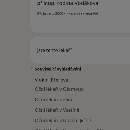
přístup. rodina Vodákova
podle názoru uživatele Vodákovi
27. března 2009
•
•
•
Nahlásit zneužití
Jste tento lékař?
Související vyhledávání
V okolí Přerova
Oční lékaři v Olomouci
Oční lékaři v Zlíně
Oční lékaři v Vsetíně
Oční lékaři v Novém Jičíně