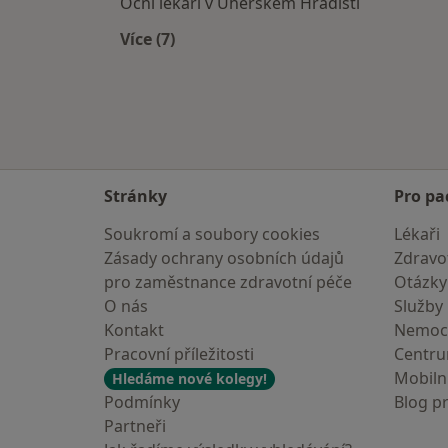
Oční lékaři v Uherském Hradišti
Více (7)
Více v kategorii: V okolí Přerova
Stránky
Pro pa
Soukromí a soubory cookies
Lékaři
Zásady ochrany osobních údajů
Zdravot
pro zaměstnance zdravotní péče
Otázky
O nás
Služby
Kontakt
Nemoc
Pracovní příležitosti
Centr
Mobilní
Hledáme nové kolegy!
Podmínky
Blog p
Partneři