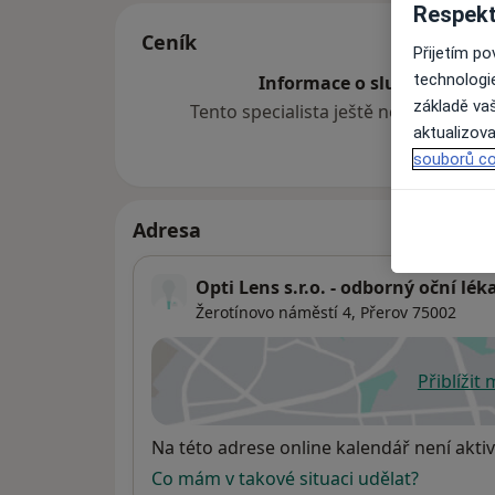
Respekt
Ceník
Přijetím p
technologi
Informace o službách a cen
základě vaš
Tento specialista ještě nepřidával ž
aktualizova
souborů co
Adresa
Opti Lens s.r.o. - odborný oční lék
Žerotínovo náměstí 4,
Přerov
75002
Přiblížit
se
Dostupnost
Na této adrese online kalendář není aktiv
Co mám v takové situaci udělat?