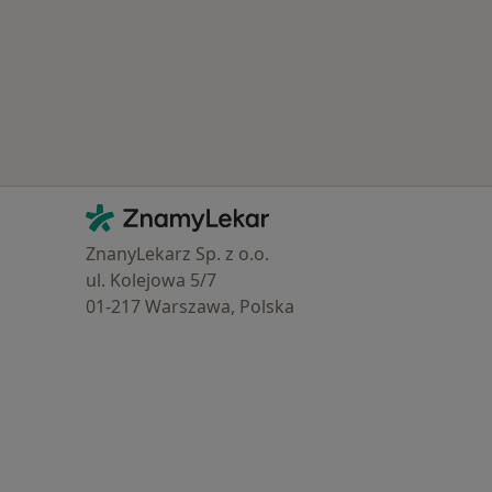
Kontakt
ZnamyLekar - Hlavní stránka
ZnanyLekarz Sp. z o.o.
ul. Kolejowa 5/7
01-217 Warszawa, Polska