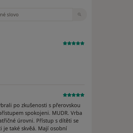
zorech
brali po zkušenosti s přerovskou
m přístupem spokojeni. MUDR. Vrba
řičné úrovni. Přístup s dítěti se
i je také skvěá. Mají osobní