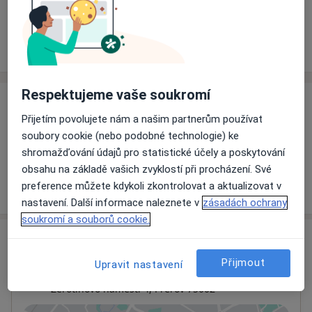
Rezervovat termín
Ceník
Adresy
Názory pacientů
Respektujeme vaše soukromí
Ceník
Přijetím povolujete nám a našim partnerům používat
Informace o službách a cenách nejsou k dispozici
soubory cookie (nebo podobné technologie) ke
Tento specialista ještě nepřidával žádné informace o
shromažďování údajů pro statistické účely a poskytování
svých službách.
obsahu na základě vašich zvyklostí při procházení. Své
preference můžete kdykoli zkontrolovat a aktualizovat v
nastavení. Další informace naleznete v
zásadách ochrany
soukromí a souborů cookie.
Adresa
Přijmout
Upravit nastavení
Odborný lékař oftalmologie
Žerotínovo náměstí 4,
Přerov
75002