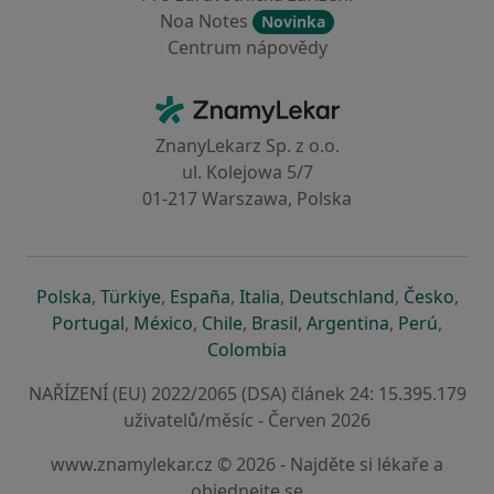
Noa Notes
Novinka
Centrum nápovědy
Kontakt
ZnamyLekar - Hlavní stránka
ZnanyLekarz Sp. z o.o.
ul. Kolejowa 5/7
01-217 Warszawa, Polska
se otevře v nové záložce
se otevře v nové záložce
se otevře v nové záložce
se otevře v nové záložce
se otevře v 
se o
Polska
,
Türkiye
,
España
,
Italia
,
Deutschland
,
Česko
,
se otevře v nové záložce
se otevře v nové záložce
se otevře v nové záložce
se otevře v nové záložc
se otevře v 
se ote
Portugal
,
México
,
Chile
,
Brasil
,
Argentina
,
Perú
,
se otevře v nové záložce
Colombia
NAŘÍZENÍ (EU) 2022/2065 (DSA) článek 24: 15.395.179
uživatelů/měsíc - Červen 2026
www.znamylekar.cz © 2026 - Najděte si lékaře a
objednejte se