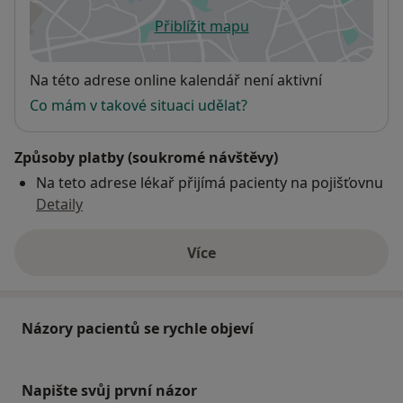
Přiblížit mapu
se otevře v nové záložce
Dostupnost
Na této adrese online kalendář není aktivní
Co mám v takové situaci udělat?
Způsoby platby (soukromé návštěvy)
Na teto adrese lékař přijímá pacienty na pojišťovnu
Detaily
Více
o adrese
Názory pacientů se rychle objeví
Napište svůj první názor