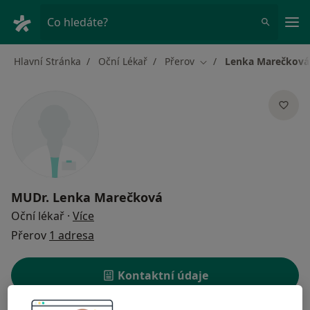
Hla
Co hledáte?
Hlavní Stránka
Oční Lékař
Přerov
Lenka Marečková
Změna města
MUDr.
Lenka Marečková
o specializacích
Oční lékař
·
Více
Přerov
1 adresa
Kontaktní údaje