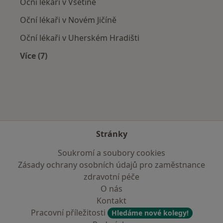
Oční lékaři v Vsetíně
Oční lékaři v Novém Jičíně
Oční lékaři v Uherském Hradišti
Více (7)
Více v kategorii: V okolí Přerova
Stránky
Soukromí a soubory cookies
Zásady ochrany osobních údajů pro zaměstnance
zdravotní péče
O nás
Kontakt
Pracovní příležitosti
Hledáme nové kolegy!