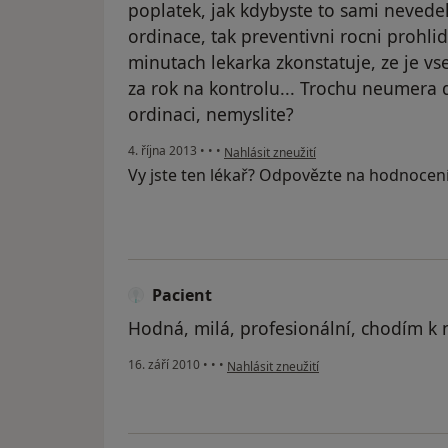
poplatek, jak kdybyste to sami nevedel
ordinace, tak preventivni rocni prohli
minutach lekarka zkonstatuje, ze je vse
za rok na kontrolu... Trochu neumera
ordinaci, nemyslite?
podle názoru uživatele Váš účet byl ods
4. října 2013
•
•
•
Nahlásit zneužití
Vy jste ten lékař? Odpovězte na hodnocen
Pacient
Hodná, milá, profesionální, chodím k ní
podle názoru uživatele Pacient
16. září 2010
•
•
•
Nahlásit zneužití