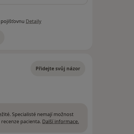
 pojišťovnu
Detaily
adrese
Přidejte svůj názor
žité. Specialisté nemají možnost
Další informace o názor
 recenze pacienta.
Další informace.