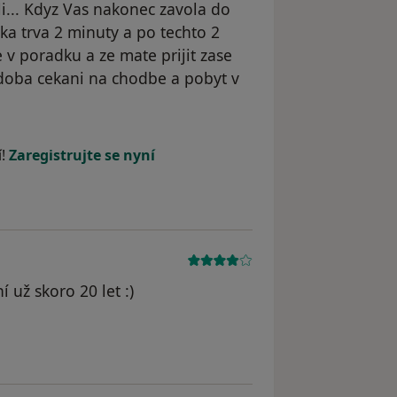
i... Kdyz Vas nakonec zavola do
dka trva 2 minuty a po techto 2
 v poradku a ze mate prijit zase
 doba cekani na chodbe a pobyt v
traněn
í!
Zaregistrujte se nyní
 už skoro 20 let :)