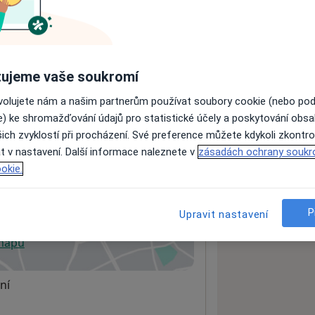
ách nejsou k dispozici
ádné informace o svých službách.
ujeme vaše soukromí
ovolujete nám a našim partnerům používat soubory cookie (nebo po
e) ke shromažďování údajů pro statistické účely a poskytování obs
ich zvyklostí při procházení. Své preference můžete kdykoli zkontro
t v nastavení. Další informace naleznete v
zásadách ochrany soukr
okie.
P
Upravit nastavení
 mapu
 otevře v nové záložce
ní