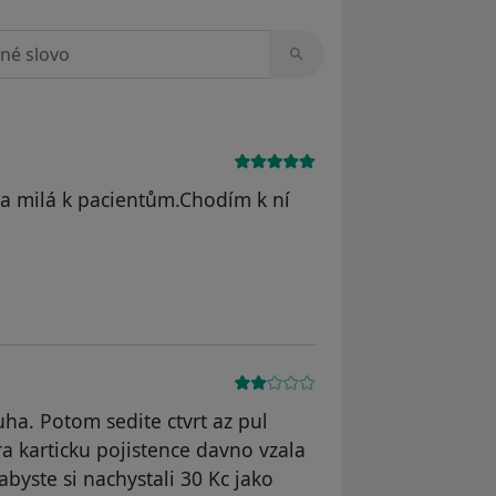
zorech
a milá k pacientům.Chodím k ní
traněn
ha. Potom sedite ctvrt az pul
ra karticku pojistence davno vzala
byste si nachystali 30 Kc jako