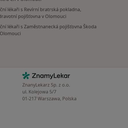
ční lékaři s Revírní bratrská pokladna,
dravotní pojišťovna v Olomouci
ční lékaři s Zaměstnanecká pojišťovna Škoda
 Olomouci
Kontakt
ZnamyLekar - Hlavní stránka
ZnanyLekarz Sp. z o.o.
ul. Kolejowa 5/7
01-217 Warszawa, Polska