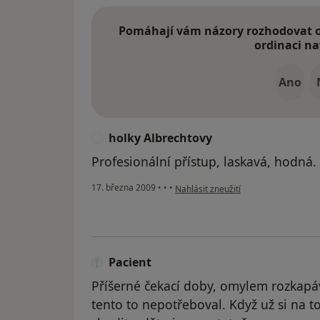
Pomáhají vám názory rozhodovat o 
ordinaci na
Ano
holky Albrechtovy
H
Profesionální přístup, laskavá, hodná.
podle názoru uživatele holky Albrec
17. března 2009
•
•
•
Nahlásit zneužití
Pacient
Příšerné čekací doby, omylem rozkapáv
tento to nepotřeboval. Když už si na to