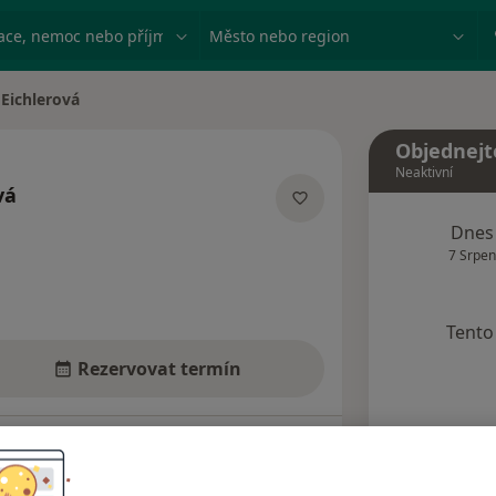
ace, nemoc nebo příjmení
Město nebo region
 Eichlerová
sta
Objednejt
Neaktivní
vá
lizacích
Dnes
7 Srpen
Tento 
Rezervovat termín
Názory pacientů (5)