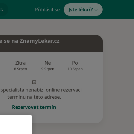
Přihlásit se
Jste lékař?
e se na ZnamyLekar.cz
Zítra
Ne
Po
Út
St
8 Srpen
9 Srpen
10 Srpen
11 Srpen
12 Srp
specialista nenabízí online rezervaci
termínu na této adrese.
Rezervovat termín