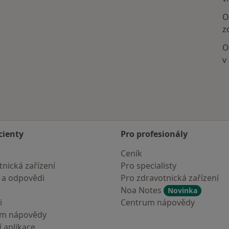
O
z
O
v
cienty
Pro profesionály
Ceník
nická zařízení
Pro specialisty
 a odpovědi
Pro zdravotnická zařízení
Noa Notes
Novinka
i
Centrum nápovědy
um nápovědy
 aplikace