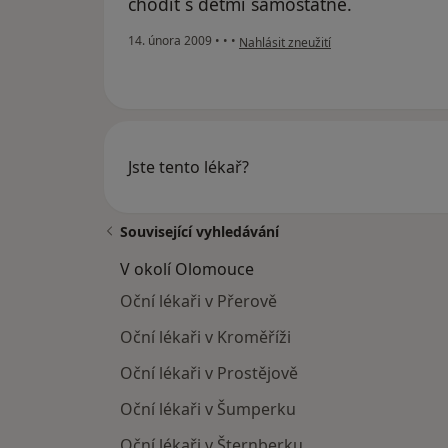
chodit s dětmi samostatně.
podle názoru uživatele Pacient
14. února 2009
•
•
•
Nahlásit zneužití
Jste tento lékař?
Související vyhledávání
V okolí Olomouce
Oční lékaři v Přerově
Oční lékaři v Kroměříži
Oční lékaři v Prostějově
Oční lékaři v Šumperku
Oční lékaři v Šternberku