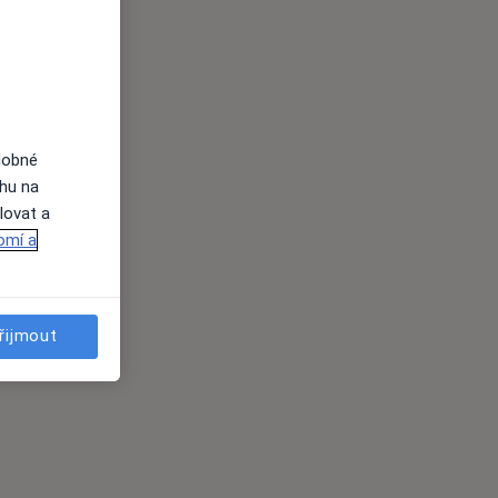
dobné
ahu na
lovat a
omí a
řijmout