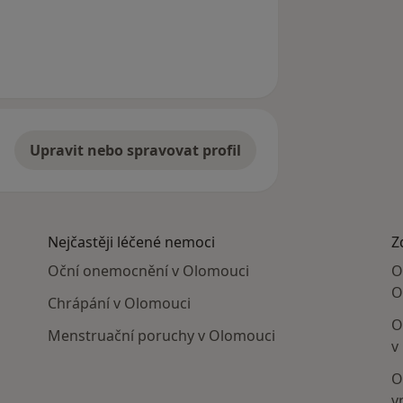
Upravit nebo spravovat profil
Nejčastěji léčené nemoci
Z
Oční onemocnění v Olomouci
O
O
Chrápání v Olomouci
O
Menstruační poruchy v Olomouci
v
O
v