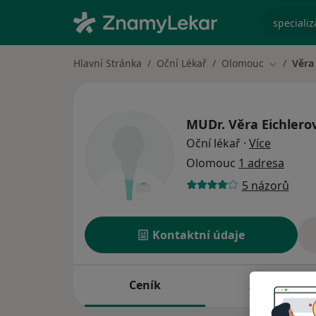
specializ
Hlavní Stránka
Oční Lékař
Olomouc
Věra
Změna mě
MUDr.
Věra Eichlero
o specia
Oční lékař
·
Více
Olomouc
1 adresa
5 názorů
Kontaktní údaje
Ceník
Adresy