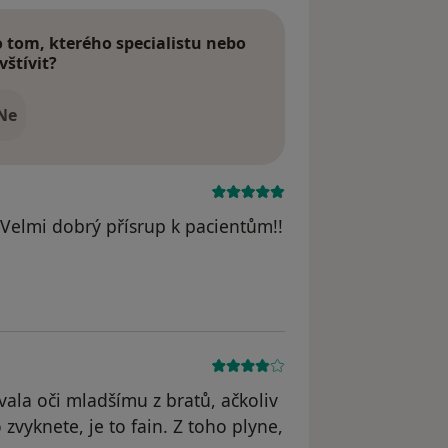
tom, kterého specialistu nebo
vštívit?
Ne
 Velmi dobrý přísrup k pacientům!!
htovy
ala oči mladšímu z bratů, ačkoliv
 zvyknete, je to fain. Z toho plyne,