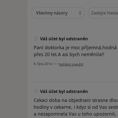
Hledejte v ná
Váš účet byl odstraněn
Paní doktorka je moc příjemná,hodná 
přes 20 let.A asi bych neměnila!!
podle názoru uživatele Váš účet byl ods
8. října 2014
•
•
•
Nahlásit zneužití
Váš účet byl odstraněn
Cekaci doba na objednani strasne dlou
hodiny v cekarne, i kdyz si od Vas sest
a nezapomnela Vas u toho upozornit, a