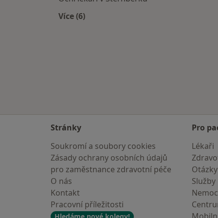
Více (6)
Více v kategorii: V okolí Olomouce
Stránky
Pro pa
Soukromí a soubory cookies
Lékaři
Zásady ochrany osobních údajů
Zdravot
pro zaměstnance zdravotní péče
Otázky
O nás
Služby
Kontakt
Nemoc
Pracovní příležitosti
Centr
Mobilní
Hledáme nové kolegy!