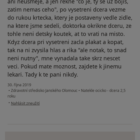
ani neusmeje, a jen rekne "co je, ty se uz bojis,
zatim nemas ceho", po vysetreni dcera vezme
do rukou krtecka, ktery je postaveny vedle zidle,
na ktere jsme sedeli, doktorka okrikne dceru, ze
tohle neni detsky koutek, at to vrati na misto.
Kdyz dcera pri vysetreni zacla plakat a kopat,
tak na ni zvysila hlas a rika "ale notak, to snad
neni nutny", mne vynadala take skrz nescet
veci. Pokud mate moznost, zajdete k jinemu
lekari. Tady k te pani nikdy.
30. října 2019
•
Zdravotní středisko Janského Olomouc
•
Natekle ocicko - dcera 2,5
roku
podle názoru uživatele Váš účet byl odstraněn
•
Nahlásit zneužití