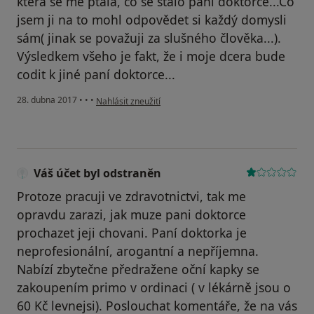
která se mě ptala, co se stalo paní doktorce...Co
jsem ji na to mohl odpovědet si každý domysli
sám( jinak se považuji za slušného člověka...).
Výsledkem všeho je fakt, že i moje dcera bude
codit k jiné paní doktorce...
podle názoru uživatele Váš účet byl odstraněn
28. dubna 2017
•
•
•
Nahlásit zneužití
Váš účet byl odstraněn
Protoze pracuji ve zdravotnictvi, tak me
opravdu zarazi, jak muze pani doktorce
prochazet jeji chovani. Paní doktorka je
neprofesionální, arogantní a nepříjemna.
Nabízí zbytečne předražene oční kapky se
zakoupením primo v ordinaci ( v lékárně jsou o
60 Kč levnejsi). Poslouchat komentáře, že na vás