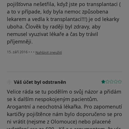
pojišťovna nešetřila, když jste po transplantaci (
a to v případe, kdy byla nemoc způsobena
lekarem a vedla k transplantaci!!!) je od lekarky
uboha. Člověk by raději byl zdravy, aby
nemusel vyuzivat lékaře a čas by trávil
příjemněji.
podle názoru uživatele Váš účet byl odstraněn
15. září 2016
•
•
•
Nahlásit zneužití
Váš účet byl odstraněn
Velice ráda se tu podělím o svůj názor a přidám
se k dalším nespokojeným pacientům.
Arogantní a neochotná lékařka. Pro zapomenutí
kartičky pojištěnce nám bylo doporučeno se pro
ni vrátit (nejsme z Olomouce) nebo placené