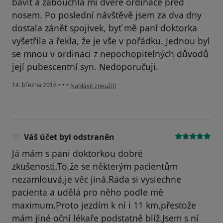
bavit a zabouchla mi dveře ordinace před
nosem. Po poslední návštěvě jsem za dva dny
dostala zánět spojivek, byť mě paní doktorka
vyšetřila a řekla, že je vše v pořádku. Jednou byl
se mnou v ordinaci z nepochopitelných důvodů
její pubescentní syn. Nedoporučuji.
podle názoru uživatele Váš účet byl odstraněn
14. března 2016
•
•
•
Nahlásit zneužití
Váš účet byl odstraněn
Já mám s pani doktorkou dobré
zkušenosti.To,že se některým pacientům
nezamlouvá,je věc jiná.Ráda si vyslechne
pacienta a udělá pro něho podle mě
maximum.Proto jezdím k ní i 11 km,přestože
mám jiné oční lékaře podstatně blíž.Jsem s ní