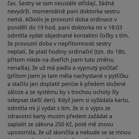
čas. Sestry se tam neustále střídají, žádná
nevydrží, momentálně paní doktorka sestru
nemá. Ačkoliv je provozní doba ordinace v
pondělí do 19 hod, paní doktorka mi v 18:03
odmítla vydat objednané kontaktní čočky s tím,
že provozní doba v nepřítomnosti sestry
neplatí, že platí hodiny ordinační (tzn. do 18ti,
přitom nikde na dveřích jsem tuto změnu
nenašla), že už má padla a vypnutý počítač
(přitom jsem je tam měla nachystané v pytlíčku
a stačilo jen doplatit peníze k předem složené
záloze a ze systému by s trochou ochoty šly
odepsat další den). Když jsem si vyžádala kartu,
odmítla mi ji vydat s tím, že si o výpis ze
zdravotní karty musím předem zažádat a
zaplatit ze zákona 250 Kč, poté mě znovu
upozornila, že už skončila a nebude se se mnou