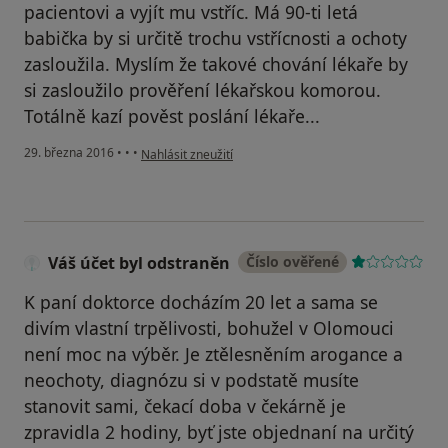
pacientovi a vyjít mu vstříc. Má 90-ti letá
babička by si určitě trochu vstřícnosti a ochoty
zasloužila. Myslím že takové chování lékaře by
si zasloužilo prověření lékařskou komorou.
Totálně kazí pověst poslání lékaře...
podle názoru uživatele Váš účet byl odstraněn
29. března 2016
•
•
•
Nahlásit zneužití
Váš účet byl odstraněn
Číslo ověřené
K paní doktorce docházím 20 let a sama se
divím vlastní trpělivosti, bohužel v Olomouci
není moc na výběr. Je ztělesněním arogance a
neochoty, diagnózu si v podstatě musíte
stanovit sami, čekací doba v čekárně je
zpravidla 2 hodiny, byť jste objednaní na určitý