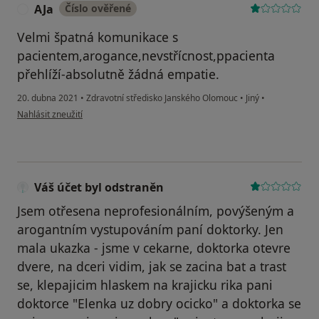
AJa
Číslo ověřené
A
Velmi špatná komunikace s
pacientem,arogance,nevstřícnost,ppacienta
přehlíží-absolutně žádná empatie.
20. dubna 2021
•
Zdravotní středisko Janského Olomouc
•
Jiný
•
podle názoru uživatele AJa
Nahlásit zneužití
Váš účet byl odstraněn
Jsem otřesena neprofesionálním, povýšeným a
arogantním vystupováním paní doktorky. Jen
mala ukazka - jsme v cekarne, doktorka otevre
dvere, na dceri vidim, jak se zacina bat a trast
se, klepajicim hlaskem na krajicku rika pani
doktorce "Elenka uz dobry ocicko" a doktorka se