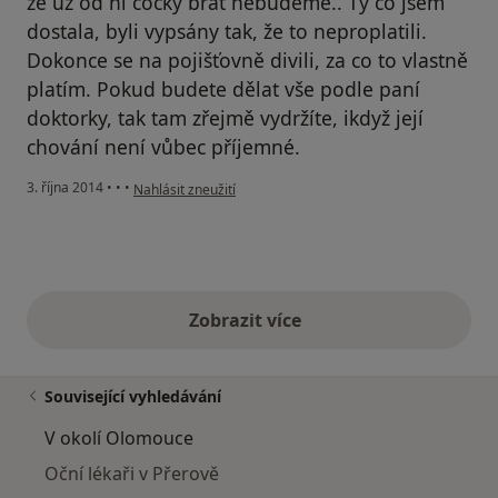
že už od ní čočky brát nebudeme.. Ty co jsem
dostala, byli vypsány tak, že to neproplatili.
Dokonce se na pojišťovně divili, za co to vlastně
platím. Pokud budete dělat vše podle paní
doktorky, tak tam zřejmě vydržíte, ikdyž její
chování není vůbec příjemné.
podle názoru uživatele Váš účet byl odstraněn
3. října 2014
•
•
•
Nahlásit zneužití
Zobrazit více
výše uvedené názory
Související vyhledávání
V okolí Olomouce
Oční lékaři v Přerově