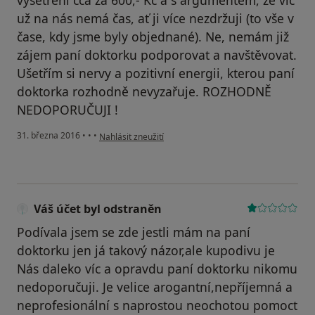
vyšetření cca za 600,- Kč a s argumentem, že víc
už na nás nemá čas, ať ji více nezdržuji (to vše v
čase, kdy jsme byly objednané). Ne, nemám již
zájem paní doktorku podporovat a navštěvovat.
Ušetřím si nervy a pozitivní energii, kterou paní
doktorka rozhodně nevyzařuje. ROZHODNĚ
NEDOPORUČUJI !
podle názoru uživatele Váš účet byl odstraněn
31. března 2016
•
•
•
Nahlásit zneužití
Váš účet byl odstraněn
Podívala jsem se zde jestli mám na paní
doktorku jen já takový názor,ale kupodivu je
Nás daleko víc a opravdu paní doktorku nikomu
nedoporučuji. Je velice arogantní,nepříjemná a
neprofesionální s naprostou neochotou pomoct