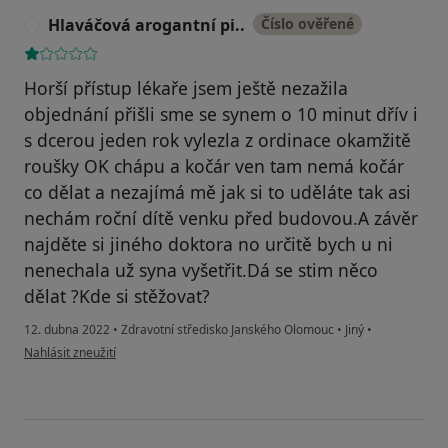
Hlaváčová arogantní pi..
Číslo ověřené
H
Horší přístup lékaře jsem ještě nezažila
objednání přišli sme se synem o 10 minut dřív i
s dcerou jeden rok vylezla z ordinace okamžitě
roušky OK chápu a kočár ven tam nemá kočár
co dělat a nezajímá mě jak si to uděláte tak asi
nechám roční dítě venku před budovou.A závěr
najděte si jiného doktora no určitě bych u ni
nenechala už syna vyšetřit.Dá se stim něco
dělat ?Kde si stěžovat?
12. dubna 2022
•
Zdravotní středisko Janského Olomouc
•
Jiný
•
podle názoru uživatele Hlaváčová arogantní pi..
Nahlásit zneužití