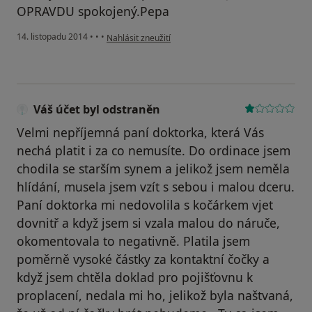
OPRAVDU spokojený.Pepa
podle názoru uživatele Váš účet byl odstraněn
14. listopadu 2014
•
•
•
Nahlásit zneužití
Váš účet byl odstraněn
Velmi nepříjemná paní doktorka, která Vás
nechá platit i za co nemusíte. Do ordinace jsem
chodila se starším synem a jelikož jsem neměla
hlídání, musela jsem vzít s sebou i malou dceru.
Paní doktorka mi nedovolila s kočárkem vjet
dovnitř a když jsem si vzala malou do náruče,
okomentovala to negativně. Platila jsem
poměrně vysoké částky za kontaktní čočky a
když jsem chtěla doklad pro pojišťovnu k
proplacení, nedala mi ho, jelikož byla naštvaná,