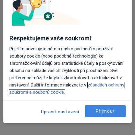
11 názorů
Respektujeme vaše soukromí
Recenze pacientů jsou pro nás důležité.
Přijetím povolujete nám a našim partnerům používat
Specialisté nemají možnost zaplatit za
soubory cookie (nebo podobné technologie) ke
odstranění nebo změnu recenze pacienta.
shromažďování údajů pro statistické účely a poskytování
Další informace o názorech
Další informace.
obsahu na základě vašich zvyklostí při procházení. Své
preference můžete kdykoli zkontrolovat a aktualizovat v
nastavení. Další informace naleznete v
zásadách ochrany
soukromí a souborů cookie.
Hledejte v názorech
Přijmout
Upravit nastavení