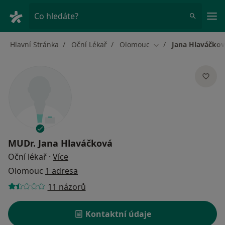
Hla
Co hledáte?
Hlavní Stránka
Oční Lékař
Olomouc
Jana Hlaváčko
Změna města
MUDr.
Jana Hlaváčková
o specializacích
Oční lékař
·
Více
Olomouc
1 adresa
11 názorů
Kontaktní údaje