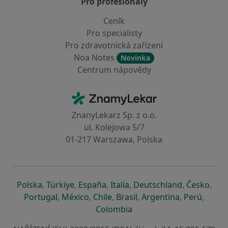
Pro profesionály
Ceník
Pro specialisty
Pro zdravotnická zařízení
Noa Notes
Novinka
Centrum nápovědy
Kontakt
ZnamyLekar - Hlavní stránka
ZnanyLekarz Sp. z o.o.
ul. Kolejowa 5/7
01-217 Warszawa, Polska
se otevře v nové záložce
se otevře v nové záložce
se otevře v nové záložce
se otevře v nové záložce
se otevře v 
se o
Polska
,
Türkiye
,
España
,
Italia
,
Deutschland
,
Česko
,
se otevře v nové záložce
se otevře v nové záložce
se otevře v nové záložce
se otevře v nové záložc
se otevře v 
se ote
Portugal
,
México
,
Chile
,
Brasil
,
Argentina
,
Perú
,
se otevře v nové záložce
Colombia