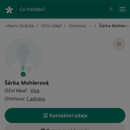
Hla
Co hledáte?
Hlavní Stránka
Oční Lékař
Olomouc
Šárka Mohlero
Změna města
Šárka Mohlerová
o specializacích
Oční lékař
·
Více
Olomouc
1 adresa
Kontaktní údaje