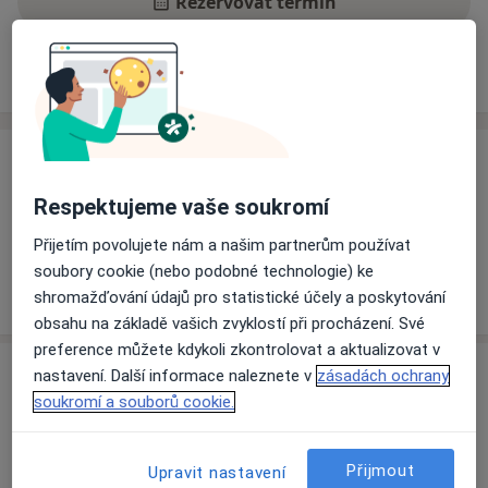
Rezervovat termín
Ceník
Adresy
Názory pacientů
Ceník
Respektujeme vaše soukromí
Informace o službách a cenách nejsou k dispozici
Tento specialista ještě nepřidával žádné informace o
Přijetím povolujete nám a našim partnerům používat
svých službách.
soubory cookie (nebo podobné technologie) ke
shromažďování údajů pro statistické účely a poskytování
obsahu na základě vašich zvyklostí při procházení. Své
preference můžete kdykoli zkontrolovat a aktualizovat v
Adresa
nastavení. Další informace naleznete v
zásadách ochrany
soukromí a souborů cookie.
Vojenská nemocnice Olomouc
Sušilovo náměstí 5,
Olomouc
771 11
Přijmout
Upravit nastavení