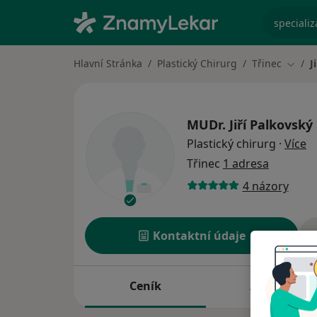
specializ
Hlavní Stránka
Plastický Chirurg
Třinec
J
Změna
MUDr.
Jiří Palkovský
o 
Plastický chirurg
·
Více
Třinec
1 adresa
4 názory
Kontaktní údaje
Ceník
Adresy