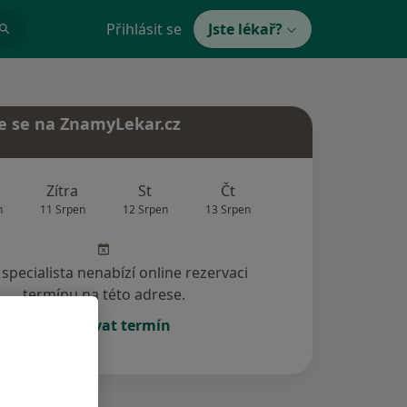
Přihlásit se
Jste lékař?
e se na ZnamyLekar.cz
Zítra
St
Čt
Pá
So
n
11 Srpen
12 Srpen
13 Srpen
14 Srpen
15 Srp
specialista nenabízí online rezervaci
termínu na této adrese.
Rezervovat termín