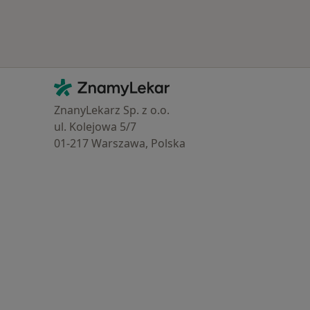
Kontakt
ZnamyLekar - Hlavní stránka
ZnanyLekarz Sp. z o.o.
ul. Kolejowa 5/7
01-217 Warszawa, Polska