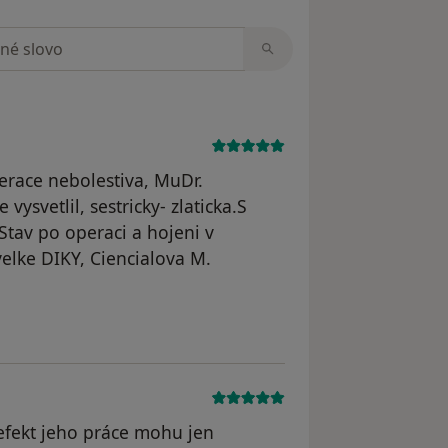
zorech
erace nebolestiva, MuDr.
ysvetlil, sestricky- zlaticka.S
tav po operaci a hojeni v
elke DIKY, Ciencialova M.
straněn
 efekt jeho práce mohu jen