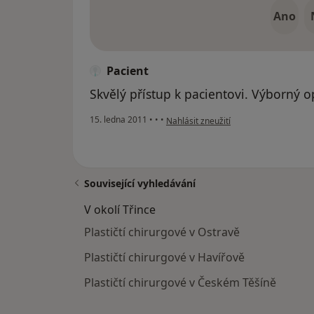
Ano
Pacient
Skvělý přístup k pacientovi. Výborný o
podle názoru uživatele Pacient
15. ledna 2011
•
•
•
Nahlásit zneužití
Související vyhledávání
V okolí Třince
Plastičtí chirurgové v Ostravě
Plastičtí chirurgové v Havířově
Plastičtí chirurgové v Českém Těšíně