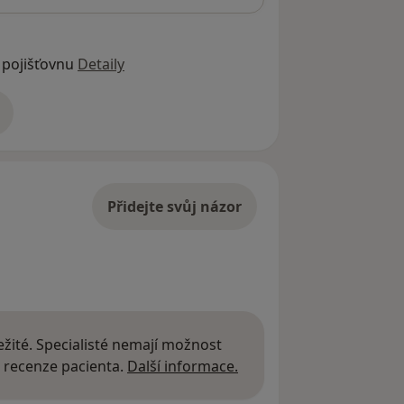
 pojišťovnu
Detaily
adrese
Přidejte svůj názor
žité. Specialisté nemají možnost
Další informace o názor
 recenze pacienta.
Další informace.