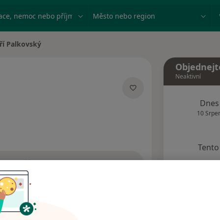
ace, nemoc nebo příjmení
Město nebo region
iří Palkovský
 města
Objednejt
Neaktivní
specializacích
Dnes
10 Srpe
Tento 
Rezervovat termín
Názory pacientů (4)