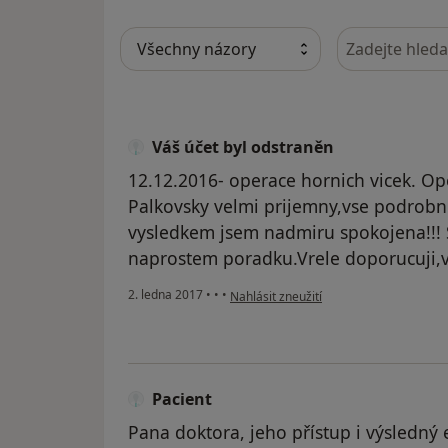
Hledejte v ná
Váš účet byl odstraněn
12.12.2016- operace hornich vicek. Op
Palkovsky velmi prijemny,vse podrobne v
vysledkem jsem nadmiru spokojena!!! S
naprostem poradku.Vrele doporucuji,v
podle názoru uživatele Váš účet byl od
2. ledna 2017
•
•
•
Nahlásit zneužití
Pacient
Pana doktora, jeho přístup i výsledný