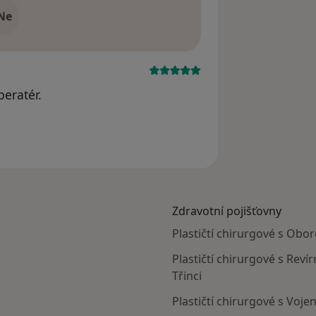
Ne
peratér.
Zdravotní pojišťovny
Plastičtí chirurgové s Obor
Plastičtí chirurgové s Reví
Třinci
Plastičtí chirurgové s Voje