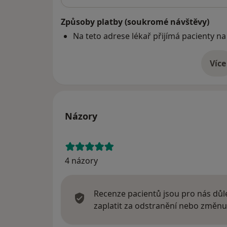
Způsoby platby (soukromé návštěvy)
Na teto adrese lékař přijímá pacienty na
Více
o 
Názory
4 názory
Recenze pacientů jsou pro nás důle
zaplatit za odstranění nebo změnu