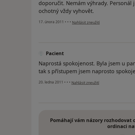
doporučit. Nemám výhrady. Personál je
ochotný vždy vyhovět.
podle názoru uživatele Pacient
17. února 2011
•
•
•
Nahlásit zneužití
Pacient
Naprostá spokojenost. Byla jsem u pan
tak s přístupem jsem naprosto spokoj
podle názoru uživatele Pacient
20. ledna 2011
•
•
•
Nahlásit zneužití
Pomáhají vám názory rozhodovat o 
ordinaci na