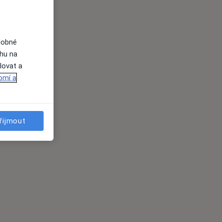
dobné
ahu na
lovat a
omí a
řijmout