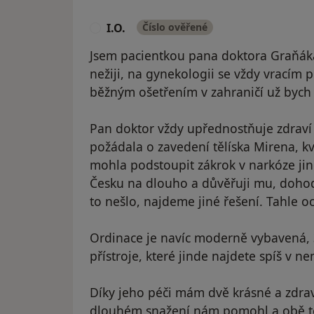
I.O.
Číslo ověřené
I
Jsem pacientkou pana doktora Graňáka
nežiji, na gynekologii se vždy vracím 
běžným ošetřením v zahraničí už bych 
Pan doktor vždy upřednostňuje zdraví
požádala o zavedení tělíska Mirena, kvů
mohla podstoupit zákrok v narkóze jin
Česku na dlouho a důvěřuji mu, dohodli
to nešlo, najdeme jiné řešení. Tahle oc
Ordinace je navíc moderně vybavená, 3
přístroje, které jinde najdete spíš v ne
Díky jeho péči mám dvě krásné a zdravé
dlouhém snažení nám pomohl a obě tě