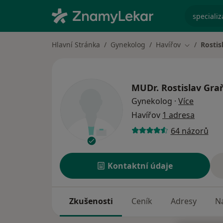
specializ
Hlavní Stránka
Gynekolog
Havířov
Rostis
Změna měs
MUDr.
Rostislav Gra
o specia
Gynekolog
·
Více
Havířov
1 adresa
64 názorů
Kontaktní údaje
Zkušenosti
Ceník
Adresy
Ná