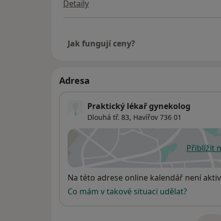
Detaily
Jak fungují ceny?
Adresa
Praktický lékař gynekolog
Dlouhá tř. 83,
Havířov
736 01
Přiblížit
se
Dostupnost
Na této adrese online kalendář není aktiv
Co mám v takové situaci udělat?