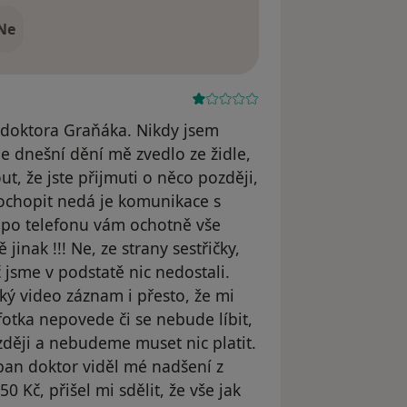
Ne
 doktora Graňáka. Nikdy jsem
e dnešní dění mě zvedlo ze židle,
ut, že jste přijmuti o něco později,
pochopit nedá je komunikace s
a po telefonu vám ochotně vše
 jinak !!! Ne, ze strany sestřičky,
 jsme v podstatě nic nedostali.
ý video záznam i přesto, že mi
fotka nepovede či se nebude líbit,
ději a nebudeme muset nic platit.
pan doktor viděl mé nadšení z
0 Kč, přišel mi sdělit, že vše jak