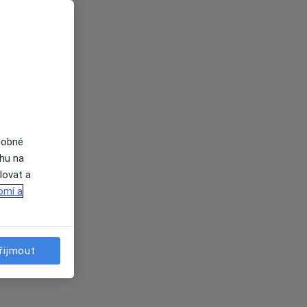
dobné
ahu na
lovat a
omí a
řijmout