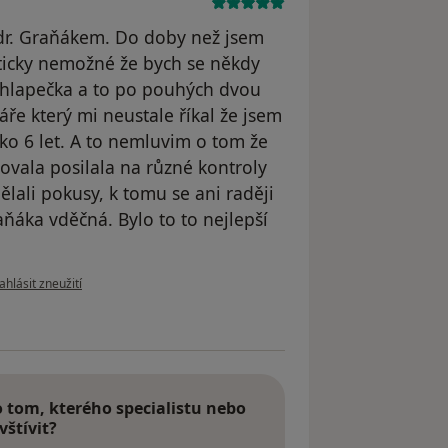
dr. Graňákem. Do doby než jsem
kticky nemožné že bych se někdy
hlapečka a to po pouhých dvou
ře který mi neustale říkal že jsem
ko 6 let. A to nemluvim o tom že
ovala posilala na různé kontroly
lali pokusy, k tomu se ani raději
aňáka vděčná. Bylo to to nejlepší
odle názoru uživatele Váš účet byl odstraněn
ahlásit zneužití
tom, kterého specialistu nebo
vštívit?