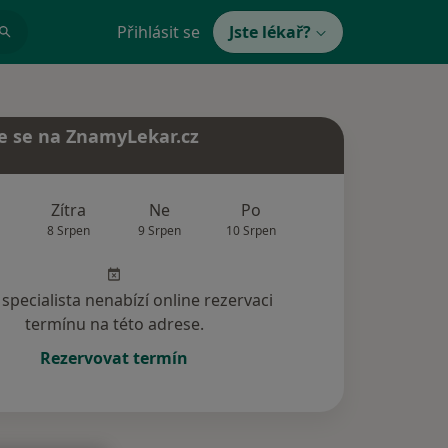
Přihlásit se
Jste lékař?
e se na ZnamyLekar.cz
Zítra
Ne
Po
Út
St
8 Srpen
9 Srpen
10 Srpen
11 Srpen
12 Srp
specialista nenabízí online rezervaci
termínu na této adrese.
Rezervovat termín