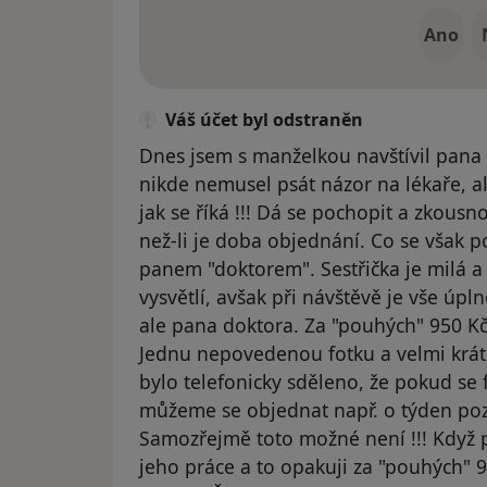
Ano
Váš účet byl odstraněn
Dnes jsem s manželkou navštívil pana
nikde nemusel psát názor na lékaře, al
jak se říká !!! Dá se pochopit a zkousno
než-li je doba objednání. Co se však 
panem "doktorem". Sestřička je milá 
vysvětlí, avšak při návštěvě je vše úplně
ale pana doktora. Za "pouhých" 950 Kč
Jednu nepovedenou fotku a velmi krátk
bylo telefonicky sděleno, že pokud se 
můžeme se objednat např. o týden poz
Samozřejmě toto možné není !!! Když 
jeho práce a to opakuji za "pouhých" 95