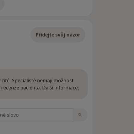
adrese
Přidejte svůj názor
žité. Specialisté nemají možnost
Další informace o názor
 recenze pacienta.
Další informace.
zorech