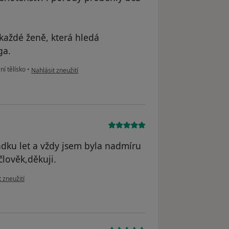
aždé ženě, která hledá
ga.
podle názoru uživatele I.O.
ní tělísko
•
Nahlásit zneužití
dku let a vždy jsem byla nadmíru
člověk,děkuji.
ázoru uživatele M.G.
 zneužití