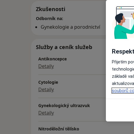
Zkušenosti
Odborník na:
Gynekologie a porodnictví
Služby a ceník služeb
Respekt
Antikoncepce
Přijetím p
Detaily
technologi
základě vaš
Cytologie
aktualizova
Detaily
souborů co
Gynekologický ultrazvuk
Detaily
Nitroděložní tělísko