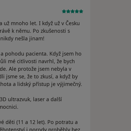
 už mnoho let. I když už v Česku
právě k němu. Po zkušenosti s
nikdy nešla jinam!
 a pohodu pacienta. Když jsem ho
li mé citlivosti navrhl, že bych
de. Ale protože jsem nebyla v
 jsme se, že to zkusí, a když by
hota a lidský přístup je výjimečný.
D ultrazvuk, laser a další
mocnici.
 děti (11 a 12 let). Po potratu a
hotenství i porody proběhly bez