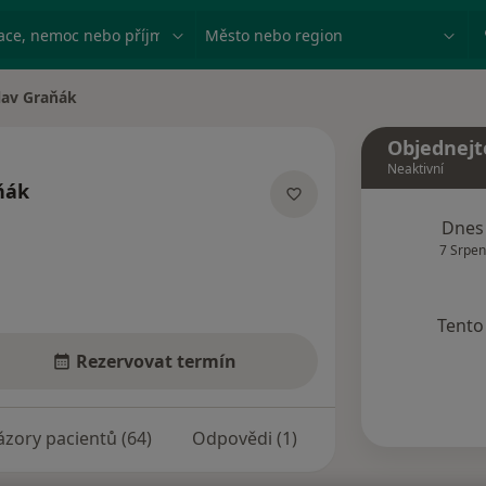
ace, nemoc nebo příjmení
Město nebo region
lav Graňák
ta
Objednejt
Neaktivní
ňák
lizacích
Dnes
7 Srpen
Tento 
Rezervovat termín
zory pacientů (64)
Odpovědi (1)