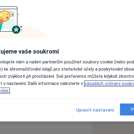
ujeme vaše soukromí
ovolujete nám a našim partnerům používat soubory cookie (nebo po
e) ke shromažďování údajů pro statistické účely a poskytování obs
ich zvyklostí při procházení. Své preference můžete kdykoli zkontro
t v nastavení. Další informace naleznete v
zásadách ochrany soukr
okie.
P
Upravit nastavení