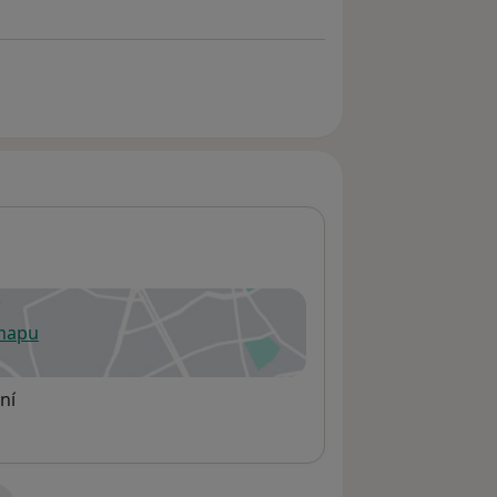
 mapu
 otevře v nové záložce
ní