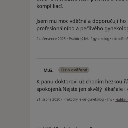
komplikací.
Jsem mu moc vděčná a doporučuji ho k
profesionálního a pečlivého gynekolo
24. července 2025
•
Praktický lékař gynekolog
•
nitrodělož
M.G.
Číslo ověřené
M
K panu doktorovi už chodím hezkou řá
spokojená.Nejste jen skvělý lékař,ale i 
podle n
21. srpna 2020
•
Praktický lékař gynekolog
•
Jiný
•
Nahlásit