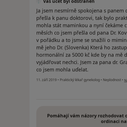
Váš účet byl odstraněn
Ja jsem nesmírně spokojena s panem 
přešla k panu doktorovi, tak bylo pra
mohla stát maminkou a nyní čekáme c
měsích co jsem přešla od pana Dr. Ková
v pořádku a to jsme se snažili o mimin
mě jeho Dr. (Slovenka) Která ho zastup
hormonální za 5000 kč kde by na mě dě
vyjádřovat nechci. Jsem za pana dr. Gr
co jsem mohla uďelat.
p
11. září 2019
•
Praktický lékař gynekolog
•
Neplodnost
•
N
Pomáhají vám názory rozhodovat o 
ordinaci na