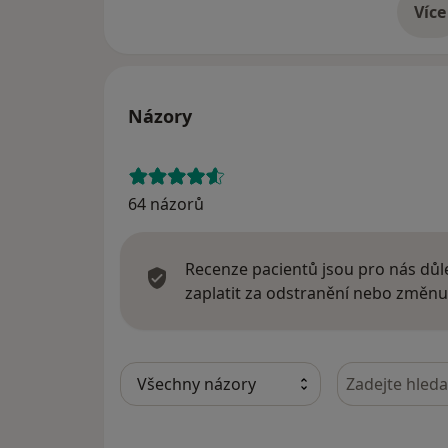
Více
o 
Názory
64 názorů
Recenze pacientů jsou pro nás důle
zaplatit za odstranění nebo změnu
Hledejte v ná