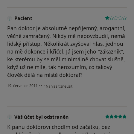
Pacient
Pan doktor je absolutně nepříjemný, arogantní,
věčně zamračený. Nikdy mě nepovzbudil, nemá
lidský přístup. Několikrát zvyšoval hlas, jednou
na mě dokonce i křičel. Já jsem jeho "zákazník",
ke kterému by se měl minimálně chovat slušně,
když už ne mile, tak nerozumím, co takový
člověk dělá na místě doktora!?
podle názoru uživatele Pacient
19. července 2011
•
•
•
Nahlásit zneužití
Váš účet byl odstraněn
K panu doktorovi chodím od začátku, bez