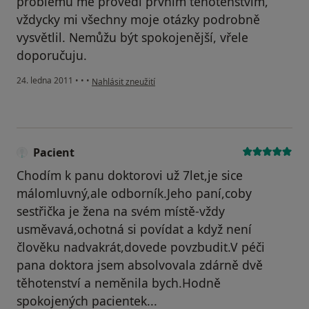
problémů mě provedl prvním těhotenstvím,
vždycky mi všechny moje otázky podrobně
vysvětlil. Nemůžu být spokojenější, vřele
doporučuju.
podle názoru uživatele Váš účet byl odstraněn
24. ledna 2011
•
•
•
Nahlásit zneužití
Pacient
Chodím k panu doktorovi už 7let,je sice
málomluvný,ale odborník.Jeho paní,coby
sestřička je žena na svém místě-vždy
usměvavá,ochotná si povídat a když není
člověku nadvakrát,dovede povzbudit.V péči
pana doktora jsem absolvovala zdárně dvě
těhotenství a neměnila bych.Hodně
spokojených pacientek...