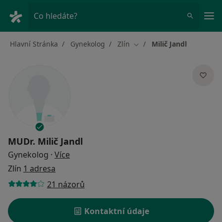
Hla
Co hledáte?
Hlavní Stránka
Gynekolog
Zlín
Milič Jandl
Změna města
MUDr.
Milič Jandl
o specializacích
Gynekolog
·
Více
Zlín
1 adresa
21 názorů
Kontaktní údaje