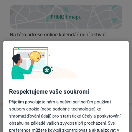
Přiblížit mapu
se otevře v nové záložce
Dostupnost
Na této adrese online kalendář není aktivní
Co mám v takové situaci udělat?
Způsoby platby (soukromé návštěvy)
Na teto adrese lékař přijímá pacienty na pojišťovnu
Detaily
Více
Respektujeme vaše soukromí
o adrese
Přijetím povolujete nám a našim partnerům používat
soubory cookie (nebo podobné technologie) ke
Názory
shromažďování údajů pro statistické účely a poskytování
obsahu na základě vašich zvyklostí při procházení. Své
Přidejte svůj názor
preference můžete kdykoli zkontrolovat a aktualizovat v