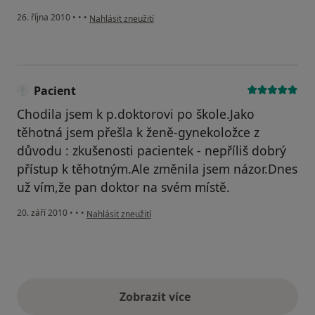
podle názoru uživatele Pacient
26. října 2010
•
•
•
Nahlásit zneužití
Pacient
Chodila jsem k p.doktorovi po škole.Jako
těhotná jsem přešla k ženě-gynekoložce z
důvodu : zkušenosti pacientek - nepříliš dobrý
přístup k těhotným.Ale změnila jsem názor.Dnes
už vím,že pan doktor na svém místě.
podle názoru uživatele Pacient
20. září 2010
•
•
•
Nahlásit zneužití
Zobrazit více
výše uvedené názory