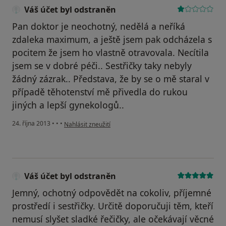
Váš účet byl odstraněn
Pan doktor je neochotný, nedělá a neříká
zdaleka maximum, a ještě jsem pak odcházela s
pocitem že jsem ho vlastně otravovala. Necítila
jsem se v dobré péči.. Sestřičky taky nebyly
žádný zázrak.. Představa, že by se o mě staral v
případě těhotenství mě přivedla do rukou
jiných a lepší gynekologů..
podle názoru uživatele Váš účet byl odstraněn
24. října 2013
•
•
•
Nahlásit zneužití
Váš účet byl odstraněn
Jemný, ochotný odpovědět na cokoliv, příjemné
prostředí i sestřičky. Určitě doporučuji těm, kteří
nemusí slyšet sladké řečičky, ale očekávají věcné