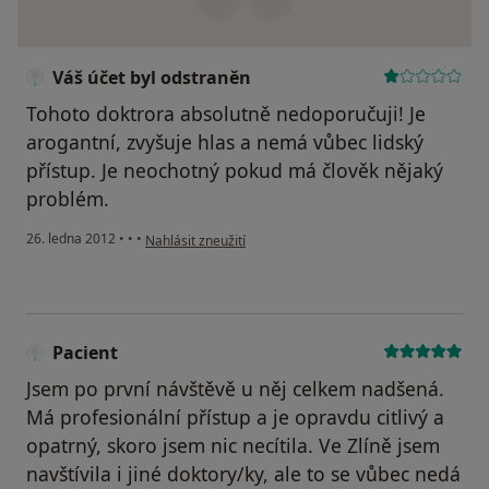
Váš účet byl odstraněn
Tohoto doktrora absolutně nedoporučuji! Je
arogantní, zvyšuje hlas a nemá vůbec lidský
přístup. Je neochotný pokud má člověk nějaký
problém.
podle názoru uživatele Váš účet byl odstraněn
26. ledna 2012
•
•
•
Nahlásit zneužití
Pacient
Jsem po první návštěvě u něj celkem nadšená.
Má profesionální přístup a je opravdu citlivý a
opatrný, skoro jsem nic necítila. Ve Zlíně jsem
navštívila i jiné doktory/ky, ale to se vůbec nedá