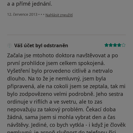
a a přímé jednání.
podle názoru uživatele Váš účet byl odstraněn
12. července 2013
•
•
•
Nahlásit zneužití
Váš účet byl odstraněn
Začala jse mtohoto doktora navštěvovat a po
první prohlídce jsem celkem spokojená.
Vyšetření bylo provedeno citlivě a netrvalo
dlouho. Na to že je nemluvný, jsem byla
připravená, ale na cokoli jsem se zeptala, tak mi
bylo zodpovězeno velmi podrobně. Jeho sestra
ordinuje v riflích a ve svetru, ale to zas
nepovažuju za takový problém. Čekací doba
žádná, sama jsem si mohla vybrat den a čas
návštěvy. Jediné, co bych vytkla - i když je člověk
nemluvný, je aspoň slušnost do telefonu říci