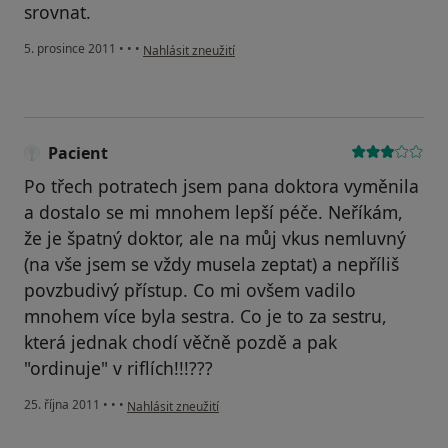
srovnat.
podle názoru uživatele Pacient
5. prosince 2011
•
•
•
Nahlásit zneužití
Pacient
Po třech potratech jsem pana doktora vyměnila
a dostalo se mi mnohem lepší péče. Neříkám,
že je špatný doktor, ale na můj vkus nemluvný
(na vše jsem se vždy musela zeptat) a nepříliš
povzbudivý přístup. Co mi ovšem vadilo
mnohem více byla sestra. Co je to za sestru,
která jednak chodí věčně pozdě a pak
"ordinuje" v riflích!!!???
podle názoru uživatele Pacient
25. října 2011
•
•
•
Nahlásit zneužití