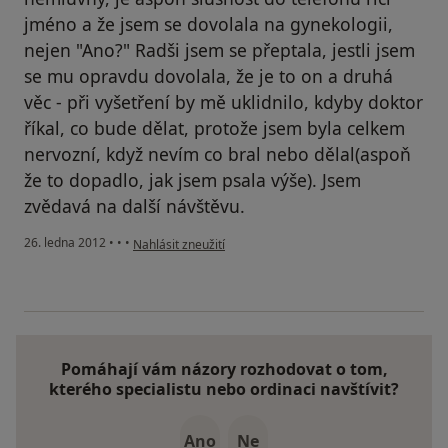
jméno a že jsem se dovolala na gynekologii,
nejen "Ano?" Radši jsem se přeptala, jestli jsem
se mu opravdu dovolala, že je to on a druhá
věc - při vyšetření by mě uklidnilo, kdyby doktor
říkal, co bude dělat, protože jsem byla celkem
nervozní, když nevím co bral nebo dělal(aspoň
že to dopadlo, jak jsem psala výše). Jsem
zvědavá na další návštěvu.
podle názoru uživatele Váš účet byl odstraněn
26. ledna 2012
•
•
•
Nahlásit zneužití
Pomáhají vám názory rozhodovat o tom,
kterého specialistu nebo ordinaci navštívit?
Ano
Ne