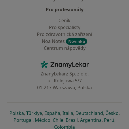
Pro profesionály
Ceník
Pro specialisty
Pro zdravotnická zařízení
Noa Notes
Novinka
Centrum nápovědy
Kontakt
ZnamyLekar - Hlavní stránka
ZnanyLekarz Sp. z o.o.
ul. Kolejowa 5/7
01-217 Warszawa, Polska
se otevře v nové záložce
se otevře v nové záložce
se otevře v nové záložce
se otevře v nové záložce
se otevře v 
se o
Polska
,
Türkiye
,
España
,
Italia
,
Deutschland
,
Česko
,
se otevře v nové záložce
se otevře v nové záložce
se otevře v nové záložce
se otevře v nové záložc
se otevře v 
se ote
Portugal
,
México
,
Chile
,
Brasil
,
Argentina
,
Perú
,
se otevře v nové záložce
Colombia