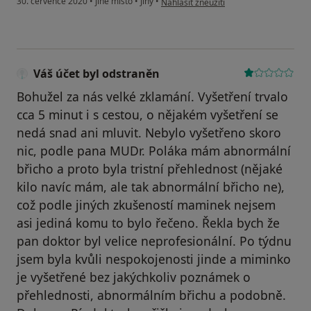
30. července 2020
•
jiné místo
•
Jiný
•
Nahlásit zneužití
Váš účet byl odstraněn
Bohužel za nás velké zklamání. Vyšetření trvalo
cca 5 minut i s cestou, o nějakém vyšetření se
nedá snad ani mluvit. Nebylo vyšetřeno skoro
nic, podle pana MUDr. Poláka mám abnormální
břicho a proto byla tristní přehlednost (nějaké
kilo navíc mám, ale tak abnormální břicho ne),
což podle jiných zkušeností maminek nejsem
asi jediná komu to bylo řečeno. Řekla bych že
pan doktor byl velice neprofesionální. Po týdnu
jsem byla kvůli nespokojenosti jinde a miminko
je vyšetřené bez jakýchkoliv poznámek o
přehlednosti, abnormálním břichu a podobně.