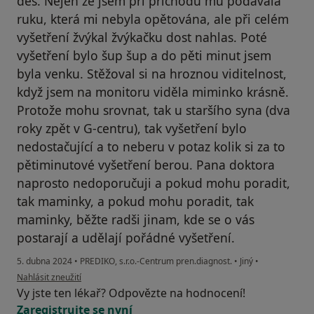
děs. Nejen že jsem při příchodu mu podávala
ruku, která mi nebyla opětována, ale při celém
vyšetření žvýkal žvýkačku dost nahlas. Poté
vyšetření bylo šup šup a do pěti minut jsem
byla venku. Stěžoval si na hroznou viditelnost,
když jsem na monitoru viděla miminko krásně.
Protože mohu srovnat, tak u staršího syna (dva
roky zpět v G-centru), tak vyšetření bylo
nedostačující a to neberu v potaz kolik si za to
pětiminutové vyšetření berou. Pana doktora
naprosto nedoporučuji a pokud mohu poradit,
tak maminky, a pokud mohu poradit, tak
maminky, běžte radši jinam, kde se o vás
postarají a udělají pořádné vyšetření.
5. dubna 2024
•
PREDIKO, s.r.o.-Centrum pren.diagnost.
•
Jiný
•
podle názoru uživatele Nedostačující vyšetření a chování doktora
Nahlásit zneužití
Vy jste ten lékař? Odpovězte na hodnocení!
Zaregistrujte se nyní