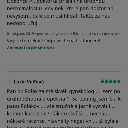
Dokonce Pí. doktorka přišla i na drobnou
nesrovnalost u ledvinek, které pan doktor ani
nevyšetřil, dále se musí hlídat. Takže za nás
nedoporučuji.
podle názoru uživatel
6. listopadu 2019
•
jiné místo
•
genetika v II trimestru
•
Nahlásit zneužití
Vy jste ten lékař? Odpovězte na hodnocení!
Zaregistrujte se nyní
Lucie Volfová
Pan dr. Polák za mě skvělí gynekolog ... jsem po
druhé těhotná a opět na 1. Screening jsem šla k
panu Polákovi... vše stručně a jasně vysvětlí ...
komunikace s dr.Polákem skvělá ... nechápu
některé recenze, hlavně ty negativní... já byla a