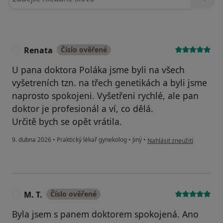
Renata
Číslo ověřené
R
U pana doktora Poláka jsme byli na všech
vyšetreních tzn. na třech genetikách a byli jsme
naprosto spokojeni. Vyšetřeni rychlé, ale pan
doktor je profesionál a ví, co dělá.
Určitě bych se opět vrátila.
podle názoru uživatele Ren
9. dubna 2026
•
Praktický lékař gynekolog
•
Jiný
•
Nahlásit zneužití
M. T.
Číslo ověřené
M
Byla jsem s panem doktorem spokojená. Ano