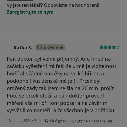
Vy jste ten lékař? Odpovězte na hodnocení!
Zaregistrujte se nyní
Katka S.
Číslo ověřené
K
Pan doktor byl velmi příjemný. Ano hned na
začátku vyšetření mi řekl že u mě je viditelnost
horší ale žádné narážky na velké břicho a
podobně ( kus ženské mě je ) . Prcek byl
otočený zády tak jsem se šla na 20 min. projít.
Poté se prcek otočil a pán doktor provedl
měření vše mi při tom popsal a na závěr mi
vysvětlil co naměřil a že všechno je v pořádku.
podle názoru uživatele Kat
10. dubna 2021
•
Praktický lékař gynekolog
•
Jiný
•
Nahlásit zneužití