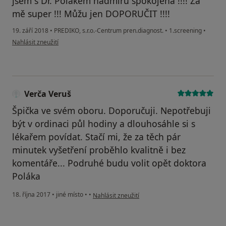
jsem s Dr. Polákem nadmíru spokojená !!!! Za
mě super !!! Můžu jen DOPORUČIT !!!!
19. září 2018
•
PREDIKO, s.r.o.-Centrum pren.diagnost.
•
1.screening
•
podle názoru uživatele Lucie Volfová
Nahlásit zneužití
Verča Veruš
Špička ve svém oboru. Doporučuji. Nepotřebuji
být v ordinaci půl hodiny a dlouhosáhle si s
lékařem povídat. Stačí mi, že za těch pár
minutek vyšetření proběhlo kvalitně i bez
komentáře... Podruhé budu volit opět doktora
Poláka
podle názoru uživatele Verča Veruš
18. října 2017
•
jiné místo
•
•
Nahlásit zneužití