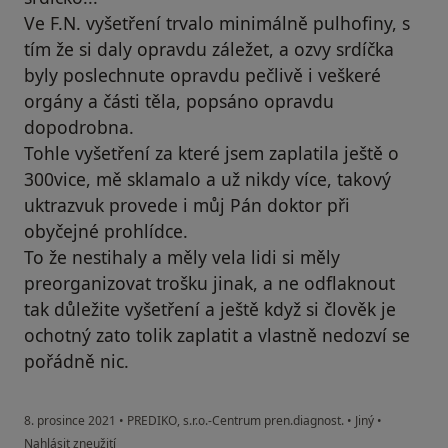
Ve F.N. vyšetření trvalo minimálně pulhofiny, s
tím že si daly opravdu záležet, a ozvy srdíčka
byly poslechnute opravdu pečlivě i veškeré
orgány a části těla, popsáno opravdu
dopodrobna.
Tohle vyšetření za které jsem zaplatila ještě o
300vice, mě sklamalo a už nikdy více, takový
uktrazvuk provede i můj Pán doktor při
obyčejné prohlídce.
To že nestihaly a měly vela lidi si měly
preorganizovat trošku jinak, a ne odflaknout
tak důležite vyšetření a ještě když si člověk je
ochotný zato tolik zaplatit a vlastně nedozví se
pořádně nic.
8. prosince 2021
•
PREDIKO, s.r.o.-Centrum pren.diagnost.
•
Jiný
•
podle názoru uživatele M.B.
Nahlásit zneužití