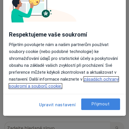
Názory
Přidejte svůj názor
Respektujeme vaše soukromí
Přijetím povolujete nám a našim partnerům používat
60 názorů
soubory cookie (nebo podobné technologie) ke
shromažďování údajů pro statistické účely a poskytování
Recenze pacientů jsou pro nás důležité.
obsahu na základě vašich zvyklostí při procházení. Své
Specialisté nemají možnost zaplatit za
preference můžete kdykoli zkontrolovat a aktualizovat v
odstranění nebo změnu recenze pacienta.
nastavení. Další informace naleznete v
zásadách ochrany
Další informace o názorech
Další informace.
soukromí a souborů cookie.
Přijmout
Upravit nastavení
Hledejte v názorech