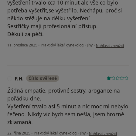
vyšetření trvalo cca 10 minut ale vše co bylo
potřeba vyšetřit,se vyšetřilo. Nechápu, proč si
někdo stěžuje na délku vyšetření ‍.
Sestřičky mají profesionální přístup.
Děkuji za péči.
podle názoru uživatele M
11. prosince 2025
•
Praktický lékař gynekolog
•
Jiný
•
Nahlásit zneužití
P.H.
Číslo ověřené
P
Žádná empatie, protivné sestry, arogance na
pořádku dne.
Vyšetření trvalo asi 5 minut a nic moc mi nebylo
řečeno. Nikdy víc bych sem nešla, jsem hrozně
zklamaná.
podle názoru uživatele P.H.
22. října 2025
•
Praktický lékař gynekolog
•
Jiný
•
Nahlásit zneužití