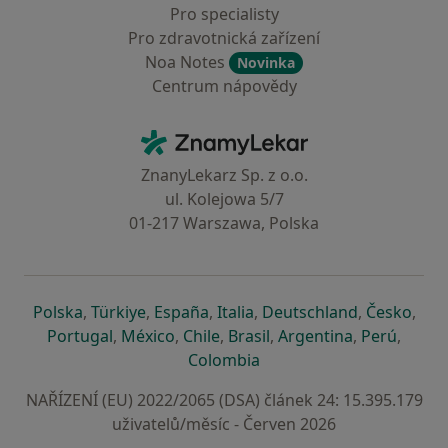
Pro specialisty
Pro zdravotnická zařízení
Noa Notes
Novinka
Centrum nápovědy
Kontakt
ZnamyLekar - Hlavní stránka
ZnanyLekarz Sp. z o.o.
ul. Kolejowa 5/7
01-217 Warszawa, Polska
se otevře v nové záložce
se otevře v nové záložce
se otevře v nové záložce
se otevře v nové záložce
se otevře v 
se o
Polska
,
Türkiye
,
España
,
Italia
,
Deutschland
,
Česko
,
se otevře v nové záložce
se otevře v nové záložce
se otevře v nové záložce
se otevře v nové záložc
se otevře v 
se ote
Portugal
,
México
,
Chile
,
Brasil
,
Argentina
,
Perú
,
se otevře v nové záložce
Colombia
NAŘÍZENÍ (EU) 2022/2065 (DSA) článek 24: 15.395.179
uživatelů/měsíc - Červen 2026