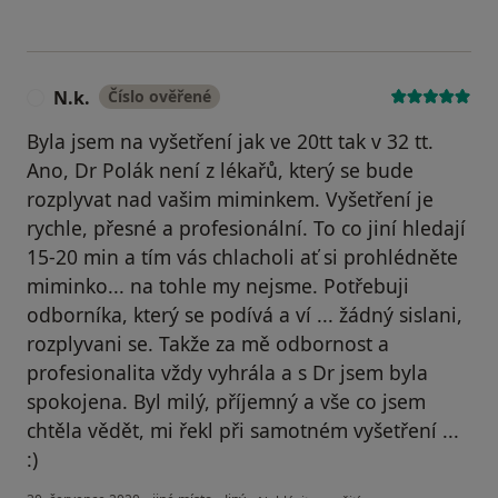
N.k.
Číslo ověřené
N
Byla jsem na vyšetření jak ve 20tt tak v 32 tt.
Ano, Dr Polák není z lékařů, který se bude
rozplyvat nad vašim miminkem. Vyšetření je
rychle, přesné a profesionální. To co jiní hledají
15-20 min a tím vás chlacholi ať si prohlédněte
miminko... na tohle my nejsme. Potřebuji
odborníka, který se podívá a ví ... žádný sislani,
rozplyvani se. Takže za mě odbornost a
profesionalita vždy vyhrála a s Dr jsem byla
spokojena. Byl milý, příjemný a vše co jsem
chtěla vědět, mi řekl při samotném vyšetření ...
:)
podle názoru uživatele N.k.