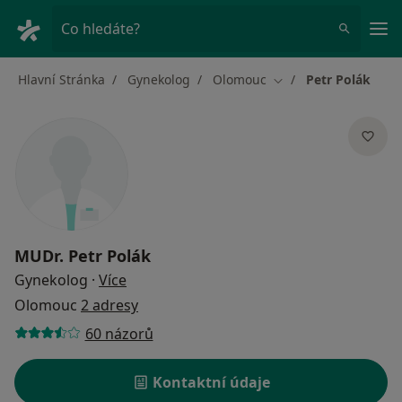
Hla
Co hledáte?
Hlavní Stránka
Gynekolog
Olomouc
Petr Polák
Změna města
MUDr.
Petr Polák
o specializacích
Gynekolog
·
Více
Olomouc
2 adresy
60 názorů
Kontaktní údaje