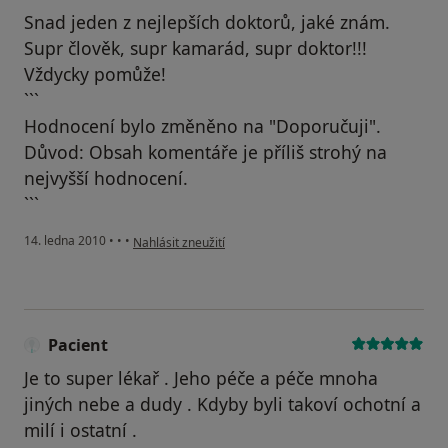
Snad jeden z nejlepších doktorů, jaké znám.
Supr člověk, supr kamarád, supr doktor!!!
Vždycky pomůže!
```
Hodnocení bylo změněno na "Doporučuji".
Důvod: Obsah komentáře je příliš strohý na
nejvyšší hodnocení.
```
podle názoru uživatele Pacient
14. ledna 2010
•
•
•
Nahlásit zneužití
Pacient
Je to super lékař . Jeho péče a péče mnoha
jiných nebe a dudy . Kdyby byli takoví ochotní a
milí i ostatní .