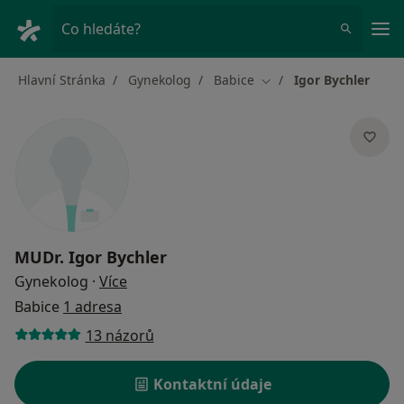
Hla
Co hledáte?
Hlavní Stránka
Gynekolog
Babice
Igor Bychler
Změna města
MUDr.
Igor Bychler
o specializacích
Gynekolog
·
Více
Babice
1 adresa
13 názorů
Kontaktní údaje