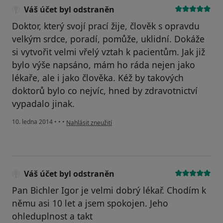
Váš účet byl odstraněn
Doktor, který svojí prací žije, člověk s opravdu
velkým srdce, poradí, pomůže, uklidní. Dokáže
si vytvořit velmi vřelý vztah k pacientům. Jak již
bylo výše napsáno, mám ho ráda nejen jako
lékaře, ale i jako člověka. Kéž by takových
doktorů bylo co nejvíc, hned by zdravotnictví
vypadalo jinak.
podle názoru uživatele Váš účet byl odstraněn
10. ledna 2014
•
•
•
Nahlásit zneužití
Váš účet byl odstraněn
Pan Bichler Igor je velmi dobrý lékař. Chodím k
němu asi 10 let a jsem spokojen. Jeho
ohleduplnost a takt