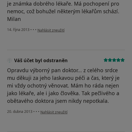
je známka dobrého lékaře. Má pochopení pro
nemoc, což bohužel některým lékařům schází.
Milan
podle názoru uživatele Váš účet byl odstraněn
14. října 2013
•
•
•
Nahlásit zneužití
Váš účet byl odstraněn
Opravdu výborný pan doktor... z celého srdce
mu děkuji za jeho laskavou péči a čas, který je
mi vždy ochotný věnovat. Mám ho ráda nejen
jako lékaře, ale i jako člověka. Tak pečlivého a
obětavého doktora jsem nikdy nepotkala.
podle názoru uživatele Váš účet byl odstraněn
20. dubna 2013
•
•
•
Nahlásit zneužití