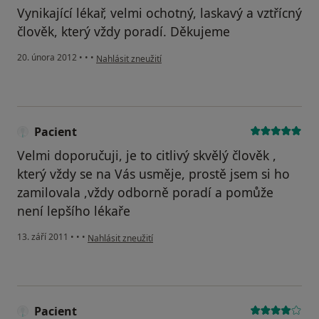
Vynikající lékař, velmi ochotný, laskavý a vztřícný
člověk, který vždy poradí. Děkujeme
podle názoru uživatele spokojený pacient
20. února 2012
•
•
•
Nahlásit zneužití
Pacient
Velmi doporučuji, je to citlivý skvělý člověk ,
který vždy se na Vás usměje, prostě jsem si ho
zamilovala ,vždy odborně poradí a pomůže
není lepšího lékaře
podle názoru uživatele Pacient
13. září 2011
•
•
•
Nahlásit zneužití
Pacient