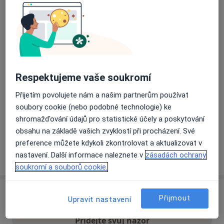
Přiblížit mapu
se otevře v nové záložce
Dostupnost
Na této adrese online kalendář není aktivní
Co mám v takové situaci udělat?
Respektujeme vaše soukromí
Přijetím povolujete nám a našim partnerům používat
Způsoby platby (soukromé návštěvy)
soubory cookie (nebo podobné technologie) ke
Na teto adrese lékař přijímá pacienty na pojišťovnu
shromažďování údajů pro statistické účely a poskytování
Detaily
obsahu na základě vašich zvyklostí při procházení. Své
preference můžete kdykoli zkontrolovat a aktualizovat v
Více
nastavení. Další informace naleznete v
zásadách ochrany
o adrese
soukromí a souborů cookie.
Názory
Přijmout
Upravit nastavení
Přidejte svůj názor