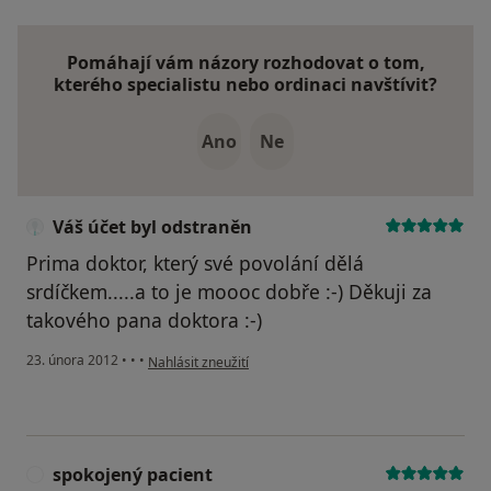
Pomáhají vám názory rozhodovat o tom,
kterého specialistu nebo ordinaci navštívit?
Ano
Ne
Váš účet byl odstraněn
Prima doktor, který své povolání dělá
srdíčkem.....a to je moooc dobře :-) Děkuji za
takového pana doktora :-)
podle názoru uživatele Váš účet byl odstraněn
23. února 2012
•
•
•
Nahlásit zneužití
spokojený pacient
S