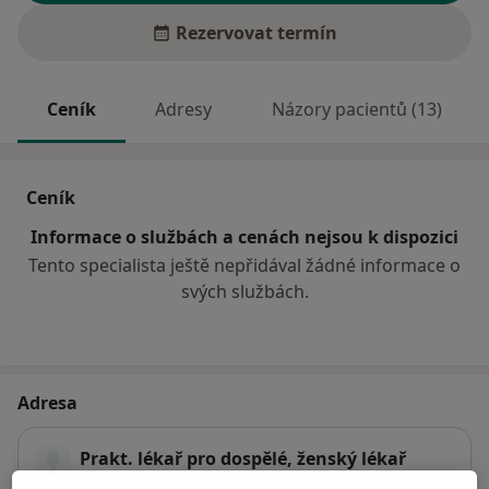
Rezervovat termín
Ceník
Adresy
Názory pacientů (13)
Ceník
Informace o službách a cenách nejsou k dispozici
Tento specialista ještě nepřidával žádné informace o
svých službách.
Adresa
Prakt. lékař pro dospělé, ženský lékař
č.d. 46,
Babice
68703