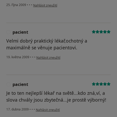
podle názoru uživatele Pacient
25. října 2009
•
•
•
Nahlásit zneužití
pacient
P
Velmi dobrý praktický lékař,ochotný a
maximálně se věnuje pacientovi.
podle názoru uživatele pacient
19. května 2009
•
•
•
Nahlásit zneužití
pacient
P
Je to ten nejlepší lékař na světě...kdo zná,ví, a
slova chvály jsou zbytečná...je prostě výborný!
podle názoru uživatele pacient
17. dubna 2009
•
•
•
Nahlásit zneužití