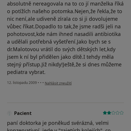
absolutně nereagovala na to co jí manželka říká
o potížích našeho potomka.Nejen,že řekla,že to
nic není,ale udiveně zírala co si ji dovolujeme
vůbec říkat.Dopadlo to tak,že jsme radši jeli na
pohotovost,kde nám ihned nasadili antibiotika
a udělali potřebná vyšetření.Jako bych se s
dr.Malotovou vrátil do svých dětských let,kdy
jsem k ní byl přidělen jako dítě.I tehdy měla
stejný přístup.Již nikdy!Ještě,že si dnes můžeme
pediatra vybrat.
podle názoru uživatele Váš účet byl odstraněn
12. listopadu 2009
•
•
•
Nahlásit zneužití
Pacient
paní doktorka je poněkud svérázná, velmi
konzervativní, jede v "zajetých kolejích", co