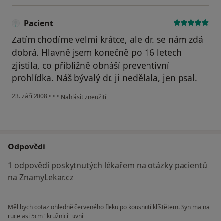
Pacient
Zatím chodíme velmi krátce, ale dr. se nám zdá
dobrá. Hlavně jsem konečně po 16 letech
zjistila, co přibližně obnáší preventivní
prohlídka. Náš bývalý dr. ji nedělala, jen psal.
podle názoru uživatele Pacient
23. září 2008
•
•
•
Nahlásit zneužití
Odpovědi
1 odpovědí poskytnutých lékařem na otázky pacientů
na ZnamyLekar.cz
Měl bych dotaz ohledně červeného fleku po kousnutí klíštětem. Syn ma na
ruce asi 5cm "kružnici" uvni