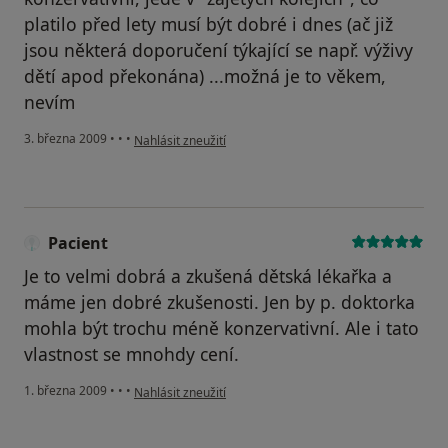
platilo před lety musí být dobré i dnes (ač již
jsou některá doporučení týkající se např. výživy
dětí apod překonána) ...možná je to věkem,
nevím
podle názoru uživatele Pacient
3. března 2009
•
•
•
Nahlásit zneužití
Pacient
Je to velmi dobrá a zkušená dětská lékařka a
máme jen dobré zkušenosti. Jen by p. doktorka
mohla být trochu méně konzervativní. Ale i tato
vlastnost se mnohdy cení.
podle názoru uživatele Pacient
1. března 2009
•
•
•
Nahlásit zneužití