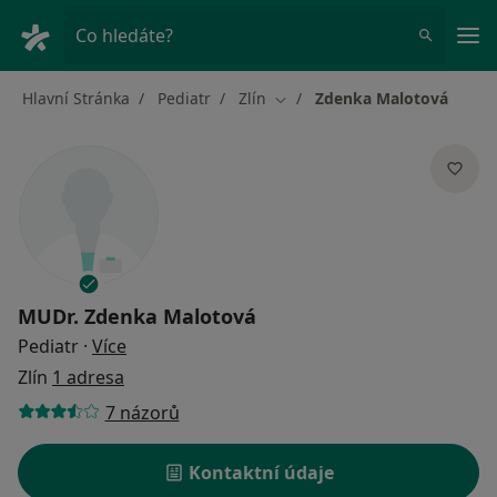
Hla
Co hledáte?
Hlavní Stránka
Pediatr
Zlín
Zdenka Malotová
Změna města
MUDr.
Zdenka Malotová
o specializacích
Pediatr
·
Více
Zlín
1 adresa
7 názorů
Kontaktní údaje