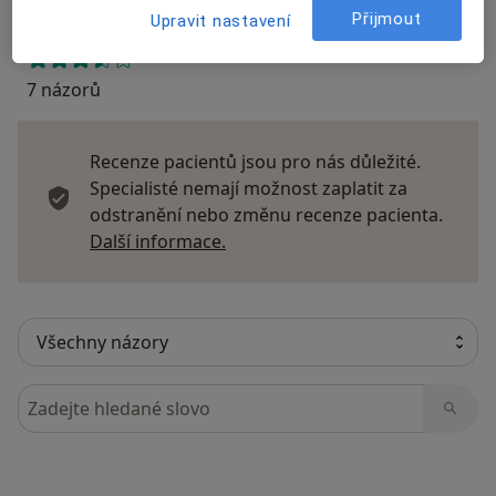
Přijmout
Upravit nastavení
7 názorů
Recenze pacientů jsou pro nás důležité.
Specialisté nemají možnost zaplatit za
odstranění nebo změnu recenze pacienta.
Další informace o názorech
Další informace.
Hledejte v názorech