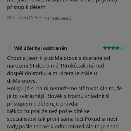
přístup k dětem!
podle názoru uživatele Váš účet byl odstraněn
22. listopadu 2013
•
•
•
Nahlásit zneužití
Váš účet byl odstraněn
Chodila jsem k p.dr.Malotové s dcerami od
narození.St.dcera má 19roků,tak má teď
dospěl.doktorku a ml.dcera je stále u
dr.Malotové.
Holky i já si na ni nemůžeme stěžovat.Ale to, že
je to svéráznější člověk s trochu chladnější
přístupem k dětem,je pravda.
Někdo tu psal,že než pošle dítě ke
specialistovi,tak první sama léčí.Pokud si neví
rady,pošle teprve k odborníkovi.Ale to je snad