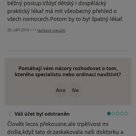
běžný postup.Vždyť dětský i dospělácký
praktický lékař má mít všeobecný přehled o
všech nemocech.Potom by to byl špatný lékař.
podle názoru uživatele Váš účet byl odstraněn
20. září 2010
•
•
•
Nahlásit zneužití
Pomáhají vám názory rozhodovat o tom,
kterého specialistu nebo ordinaci navštívit?
Ano
Ne
Váš účet byl odstraněn
Člověk lecos překousne,ale trpělivost mi
došla,když tato dr.zaskakovala naši doktorku a