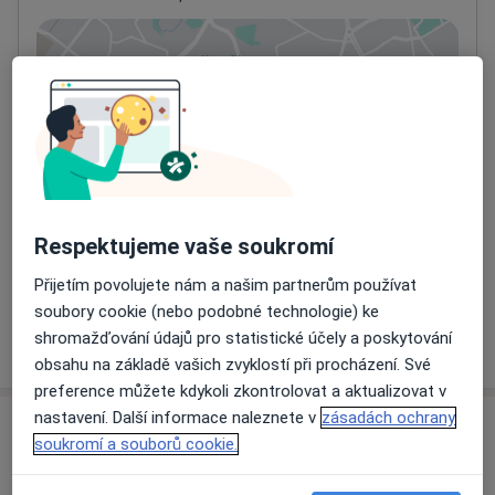
Přiblížit mapu
se otevře v nové záložce
Dostupnost
Na této adrese online kalendář není aktivní
Co mám v takové situaci udělat?
Způsoby platby (soukromé návštěvy)
Respektujeme vaše soukromí
Na teto adrese lékař přijímá pacienty na pojišťovnu
Detaily
Přijetím povolujete nám a našim partnerům používat
soubory cookie (nebo podobné technologie) ke
shromažďování údajů pro statistické účely a poskytování
Více
o adrese
obsahu na základě vašich zvyklostí při procházení. Své
preference můžete kdykoli zkontrolovat a aktualizovat v
nastavení. Další informace naleznete v
zásadách ochrany
Názory
soukromí a souborů cookie.
Přidejte svůj názor