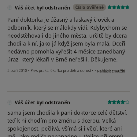
Váš účet byl odstraněn
Číslo ověřené
Paní doktorka je úžasný a laskavý člověk a
odborník, který se málokdy vidí. Kdybychom se
neodstěhovali do jiného města, určitě by dcera
chodila k ní, jako já když jsem byla malá. Dceři
nedávno pomohla vyřešit 4 měsíce zanedbaný
úraz, který lékaři v Brně neřešili. Děkujeme.
podle názoru uživatele 
5. září 2018
•
Priv. prakt. lékařka pro děti a dorost
•
•
Nahlásit zneužití
Váš účet byl odstraněn
Sama jsem chodila k paní doktorce celé dětství,
teď k ní chodím pro změnu s dcerou. Velká
spokojenost, pečlivá, všímá si i věcí, které ani
mě, jako rodiče nenapadnou. Velice příjemný