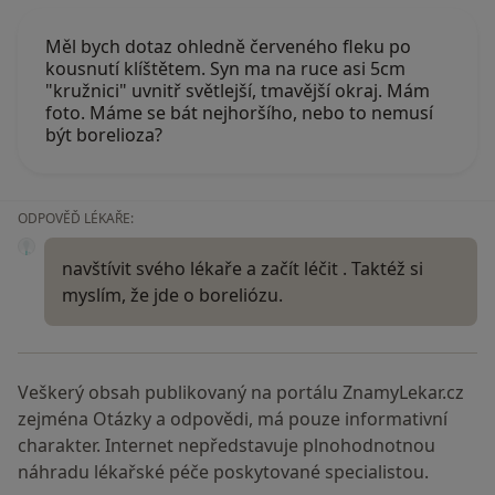
Měl bych dotaz ohledně červeného fleku po
kousnutí klíštětem. Syn ma na ruce asi 5cm
"kružnici" uvnitř světlejší, tmavější okraj. Mám
foto. Máme se bát nejhoršího, nebo to nemusí
být borelioza?
ODPOVĚĎ LÉKAŘE:
navštívit svého lékaře a začít léčit . Taktéž si
myslím, že jde o boreliózu.
Veškerý obsah publikovaný na portálu ZnamyLekar.cz
zejména Otázky a odpovědi, má pouze informativní
charakter. Internet nepředstavuje plnohodnotnou
náhradu lékařské péče poskytované specialistou.